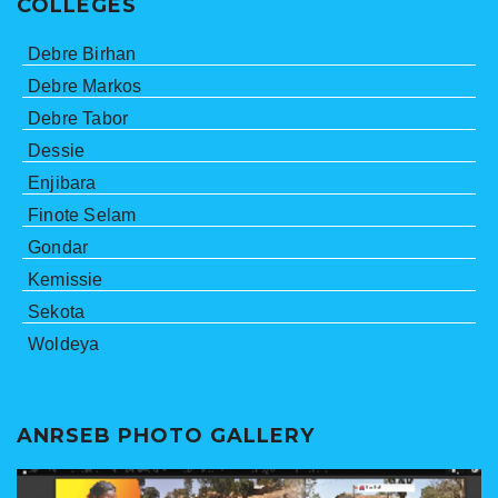
COLLEGES
Debre Birhan
Debre Markos
Debre Tabor
Dessie
Enjibara
Finote Selam
Gondar
Kemissie
Sekota
Woldeya
ANRSEB PHOTO GALLERY