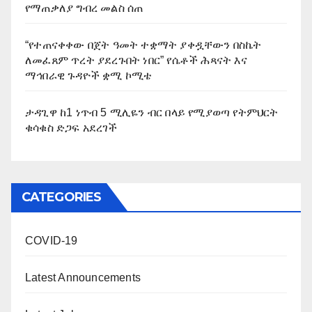
የማጠቃለያ ግብረ መልስ ሰጠ
“የተጠናቀቀው በጀት ዓመት ተቋማት ያቀዷቸውን በስኬት
ለመፈጸም ጥረት ያደረጉበት ነበር” የሴቶች ሕጻናት እና
ማኅበራዊ ጉዳዮች ቋሚ ኮሚቴ
ታዳጊዋ ከ1 ነጥብ 5 ሚሊዬን ብር በላይ የሚያወጣ የትምህርት
ቁሳቁስ ድጋፍ አደረገች
CATEGORIES
COVID-19
Latest Announcements