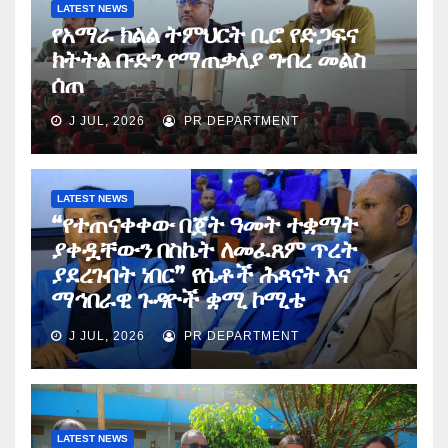
LATEST NEWS
የአማራ ክልል ትምህርት ቢሮ የድጋፍና
ክትትል ቡድን የማጠቃለያ ግብረ መልስ
ሰጠ
J JUL, 2026
PR DEPARTMENT
LATEST NEWS
“የተጠናቀቀው በጀት ዓመት ተቋማት
ያቀዷቸውን በስኬት ለመፈጸም ጥረት
ያደረጉበት ነበር” የሴቶች ሕጻናት እና
ማኅበራዊ ጉዳዮች ቋሚ ኮሚቴ
J JUL, 2026
PR DEPARTMENT
LATEST NEWS