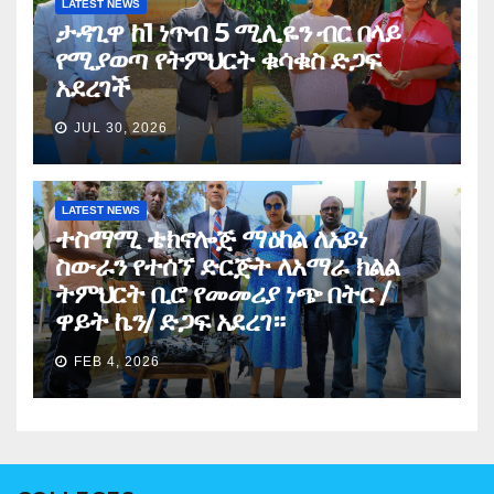
LATEST NEWS
ታዳጊዋ ከ1 ነጥብ 5 ሚሊዬን ብር በላይ
የሚያወጣ የትምህርት ቁሳቁስ ድጋፍ
አደረገች
JUL 30, 2026
LATEST NEWS
ተስማሚ ቴክኖሎጅ ማዕከል ለአይነ
ስውራን የተሰኘ ድርጅት ለአማራ ክልል
ትምህርት ቢሮ የመመሪያ ነጭ በትር /
ዋይት ኬን/ ድጋፍ አደረገ።
FEB 4, 2026