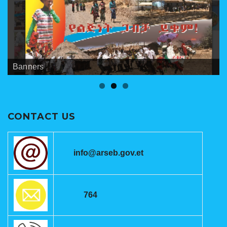
Banners
Meetings
ANRSEB Photo Gallery
CONTACT US
info@arseb.gov.et
764