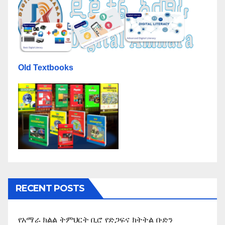
Old Textbooks
RECENT POSTS
የአማራ ክልል ትምህርት ቢሮ የድጋፍና ክትትል ቡድን