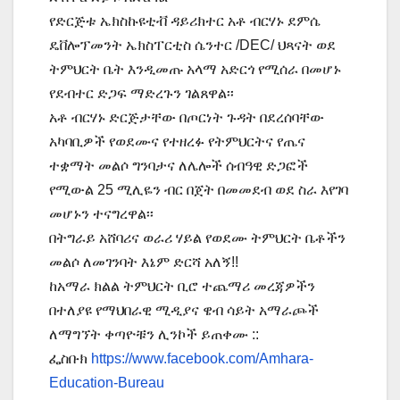
የድርጅቱ ኤክስኩዩቲቭ ዳይሪክተር አቶ ብርሃኑ ደምሴ
ዴቨሎፕመንት ኤክስፐርቲስ ሴንተር /DEC/ ህጻናት ወደ
ትምህርት ቤት እንዲመጡ አላማ አድርጎ የሚሰራ በመሆኑ
የደብተር ድጋፍ ማድረጉን ገልጸዋል፡፡
አቶ ብርሃኑ ድርጅታቸው በጦርነት ጉዳት በደረሰባቸው
አካባቢዎች የወደሙና የተዘረፉ የትምህርትና የጤና
ተቋማት መልሶ ግንባታና ለሌሎች ሰብዓዊ ድጋፎች
የሚውል 25 ሚሊዬን ብር በጀት በመመደብ ወደ ስራ እየገባ
መሆኑን ተናግረዋል፡፡
በትግራይ አሸባሪና ወራሪ ሃይል የወደሙ ትምህርት ቤቶችን
መልሶ ለመገንባት እኔም ድርሻ አለኝ!!
ከአማራ ክልል ትምህርት ቢሮ ተጨማሪ መረጃዎችን
በተለያዩ የማህበራዊ ሚዲያና ዌብ ሳይት አማራጮች
ለማግኘት ቀጣዮቹን ሊንኮች ይጠቀሙ ::
ፌስቡክ
https://www.facebook.com/Amhara-
Education-Bureau