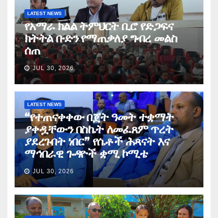
LATEST NEWS
የአማራ ክልል ትምህርት ቢሮ የድጋፍና
ክትትል ቡድን የማጠቃለያ ግብረ መልስ
ሰጠ
JUL 30, 2026
LATEST NEWS
“የተጠናቀቀው በጀት ዓመት ተቋማት
ያቀዷቸውን በስኬት ለመፈጸም ጥረት
ያደረጉበት ነበር” የሴቶች ሕጻናት እና
ማኅበራዊ ጉዳዮች ቋሚ ኮሚቴ
JUL 30, 2026