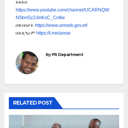
ዩቱዩብ
https://www.youtube.com/channel/UCARNQW
N5bm5z2JmKsC_Cn8w
በዌብሳይት
https://www.anrseb.gov.et/
በቴሌግራም
https://t.me/anrse
By
PR Department
RELATED POST