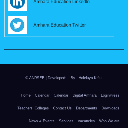
Amhara Education LinkedIn
Amhara Education Twitter
© ANRSEB
|
Developed: _ By
- Haleluya Kiflu
.
Home
Calendar
Calendar
Digital Amhara
LoginPress
Teachers’ Colleges
Contact Us
Departments
Downloads
News & Events
Services
Vacancies
Who We are