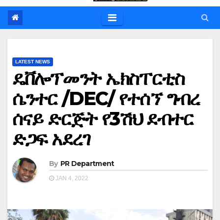
LATEST NEWS
ዴቨሎፕመንት ኤክስፐርቲስ
ሴንተር /DEC/ የተሰኘ ግብረ
ሰናይ ድርጅት የ3ሽህ ደብተር
ድጋፍ አደረገ
By
PR Department
JAN 4, 2022