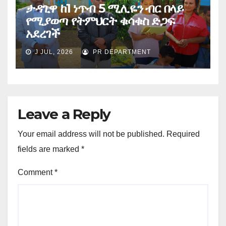
ታዳጊዋ ከ1 ነጥብ 5 ሚሊዬን ብር በላይ
የሚያወጣ የትምህርት ቁሳቁስ ድጋፍ
አደረገች
J JUL, 2026
PR DEPARTMENT
Leave a Reply
Your email address will not be published.
Required
fields are marked
*
Comment
*