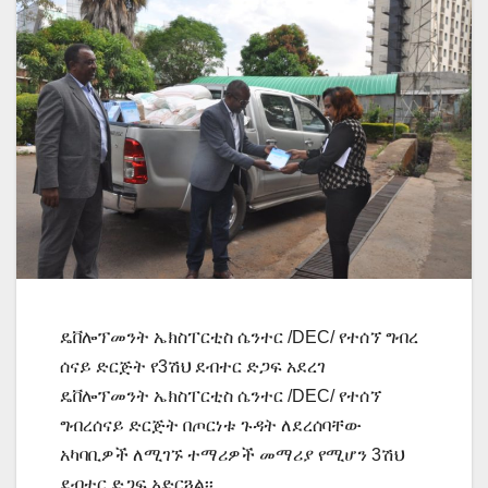
ዴቨሎፕመንት ኤክስፐርቲስ ሴንተር /DEC/ የተሰኘ ግብረ
ሰናይ ድርጅት የ3ሽህ ደብተር ድጋፍ አደረገ
ዴቨሎፕመንት ኤክስፐርቲስ ሴንተር /DEC/ የተሰኘ
ግብረሰናይ ድርጅት በጦርነቱ ጉዳት ለደረሰባቸው
አካባቢዎች ለሚገኙ ተማሪዎች መማሪያ የሚሆን 3ሽህ
ደብተር ድጋፍ አድርጓል፡፡