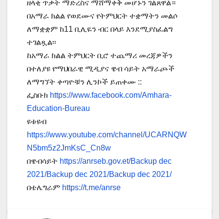
ዘላቂ ጥቃት ማድረስና ማሸማቀቅ መሆኑን ገልጸዋል።
በአማራ ክልል የወደሙና የትምህርት ተቋማትን መልሶ
ለማቋቋም ከ11 ቢሊዬን ብር በላይ እንደሚያስፈልግ
ተገልጿል፡፡
ከአማራ ክልል ትምህርት ቢሮ ተጨማሪ መረጃዎችን
በተለያዩ የማህበራዊ ሚዲያና ዌብ ሳይት አማራጮች
ለማግኘት ቀጣዮቹን ሊንኮች ይጠቀሙ ::
ፌስቡክ
https://www.facebook.com/Amhara-
Education-Bureau
ዩቱዩብ
https://www.youtube.com/channel/UCARNQW
N5bm5z2JmKsC_Cn8w
በዌብሳይት
https://anrseb.gov.et/Backup dec
2021/Backup dec 2021/Backup dec 2021/
በቴሌግራም
https://t.me/anrse