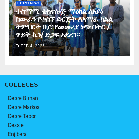
LATEST NEWS
ተስማሚ ቴክኖሎጅ ማዕከል ለአይነ
ስውራን የተሰኘ ድርጅት ለአማራ ክልል
ትምህርት ቢሮ የመመሪያ ነጭ በትር /
ዋይት ኬን/ ድጋፍ አደረገ።
FEB 4, 2026
COLLEGES
Debre Birhan
Debre Markos
Debre Tabor
Dessie
Enjibara