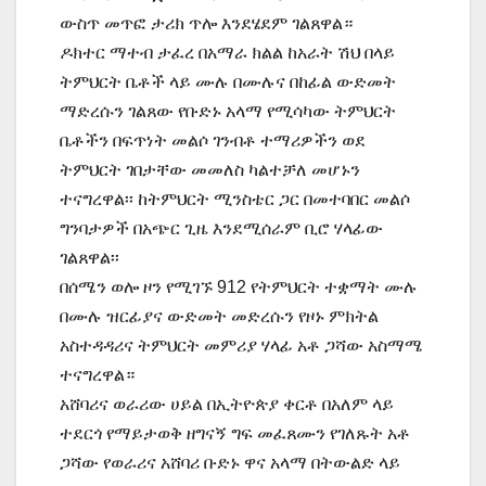
ውስጥ መጥፎ ታሪክ ጥሎ እንደሄደም ገልጸዋል።
ዶክተር ማተብ ታፈረ በአማራ ክልል ከአራት ሽህ በላይ
ትምህርት ቤቶች ላይ ሙሉ በሙሉና በከፊል ውድመት
ማድረሱን ገልጸው የቡድኑ አላማ የሚሳካው ትምህርት
ቤቶችን በፍጥነት መልሶ ገንብቶ ተማሪዎችን ወደ
ትምህርት ገበታቸው መመለስ ካልተቻለ መሆኑን
ተናግረዋል፡፡ ከትምህርት ሚንስቴር ጋር በመተባበር መልሶ
ግንባታዎች በአጭር ጊዜ እንደሚሰራም ቢሮ ሃላፊው
ገልጸዋል፡፡
በሰሜን ወሎ ዞን የሚገኙ 912 የትምህርት ተቋማት ሙሉ
በሙሉ ዝርፊያና ውድመት መድረሱን የዞኑ ምክትል
አስተዳዳሪና ትምህርት መምሪያ ሃላፊ አቶ ጋሻው አስማሜ
ተናግረዋል።
አሸባሪና ወራሪው ሀይል በኢትዮጵያ ቀርቶ በአለም ላይ
ተደርጎ የማይታወቅ ዘግናኝ ግፍ መፈጸሙን የገለጹት አቶ
ጋሻው የወራሪና አሸባሪ ቡድኑ ዋና አላማ በትውልድ ላይ