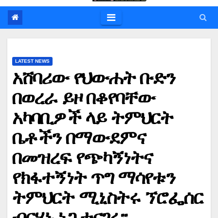
LATEST NEWS
አሸባሪው የህውሐት ቡድን
በወረራ ይዞ በቆየባቸው
አካባቢዎች ላይ ትምህርት
ቤቶችን በማውደምና
በመዝረፍ የጭካኝነትና
የክፋተኝነት ጥግ ማሳየቱን
ትምህርት ሚኒስትሩ ኘሮፌሰር
ብርሃኑ ነጋ ተናገሩ፡፡