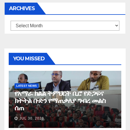
ARCHIVES
Archives
YOU MISSED
LATEST NEWS
የአማራ ክልል ትምህርት ቢሮ የድጋፍና
ክትትል ቡድን የማጠቃለያ ግብረ መልስ
ሰጠ
JUL 30, 2026