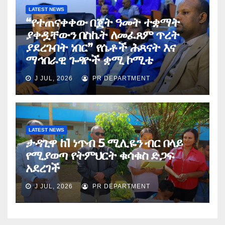
LATEST NEWS
“የተጠናቀቀው በጀት ዓመት ተቋማት
ያቀዷቸውን በስኬት ለመፈጸም ጥረት
ያደረጉበት ነበር” የሴቶች ሕጻናት እና
ማኅበራዊ ጉዳዮች ቋሚ ኮሚቴ
J JUL, 2026
PR DEPARTMENT
LATEST NEWS
ታዳጊዋ ከ1 ነጥብ 5 ሚሊዬን ብር በላይ
የሚያወጣ የትምህርት ቁሳቁስ ድጋፍ
አደረገች
J JUL, 2026
PR DEPARTMENT