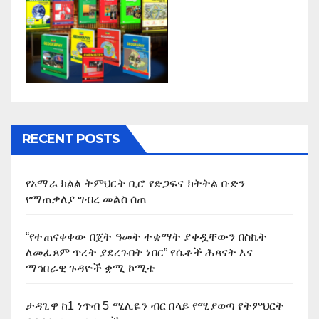
RECENT POSTS
የአማራ ክልል ትምህርት ቢሮ የድጋፍና ክትትል ቡድን
የማጠቃለያ ግብረ መልስ ሰጠ
“የተጠናቀቀው በጀት ዓመት ተቋማት ያቀዷቸውን በስኬት
ለመፈጸም ጥረት ያደረጉበት ነበር” የሴቶች ሕጻናት እና
ማኅበራዊ ጉዳዮች ቋሚ ኮሚቴ
ታዳጊዋ ከ1 ነጥብ 5 ሚሊዬን ብር በላይ የሚያወጣ የትምህርት