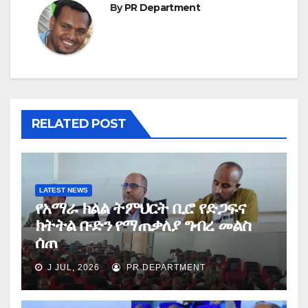
By
PR Department
RELATED POST
LATEST NEWS
የአማራ ክልል ትምህርት ቢሮ የድጋፍና
ክትትል ቡድን የማጠቃለያ ግብረ መልስ
ሰጠ
J JUL, 2026
PR DEPARTMENT