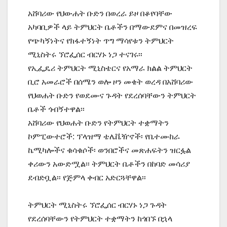
አሸባሪው የህውሐት ቡድን በወረራ ይዞ በቆየባቸው
አካባቢዎች ላይ ትምህርት ቤቶችን በማውደምና በመዝረፍ
የጭካኝነትና የክፋተኝነት ጥግ ማሳየቱን ትምህርት
ሚኒስትሩ ኘሮፌሰር ብርሃኑ ነጋ ተናገሩ፡፡
የኢፌዴሪ ትምህርት ሚኒስቴርና የአማራ ክልል ትምህርት
ቢሮ አመራሮች በሰሜን ወሎ ዞን መቄት ወረዳ በአሸባሪው
የህወሐት ቡድን የወደሙና ጉዳት የደረሰባቸውን ትምህርት
ቤቶች ጎብኝተዋል፡፡
አሸባሪው የህወሐት ቡድን የትምህርት ተቋማትን
ኮምፒውተሮች: ፕላዝማ ቴሌቬዥኖች፡ የቤተሙከራ
ኬሚካሎችና ቁሳቁሶች፡ ወንበሮችና መጽሐፍትን ዝርፏል
ቀሪውን አውድሟል፡፡ ትምህርት ቤቶችን በከባድ መሳሪያ
ደብድቧል፡፡ የጅምላ ቀብር አድርጓቸዋል፡፡
ትምህርት ሚኒስትሩ ኘሮፌሰር ብርሃኑ ነጋ ጉዳት
የደረሰባቸውን የትምህርት ተቋማትን ከጎበኙ በኋላ