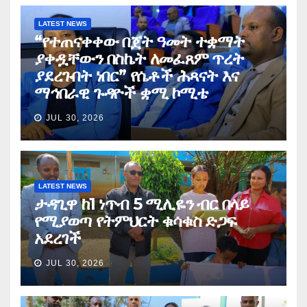
LATEST NEWS
“የተጠናቀቀው በጀት ዓመት ተቋማት
ያቀዷቸውን በስኬት ለመፈጸም ጥረት
ያደረጉበት ነበር” የሴቶች ሕጻናት እና
ማኅበራዊ ጉዳዮች ቋሚ ኮሚቴ
JUL 30, 2026
LATEST NEWS
ታዳጊዋ ከ1 ነጥብ 5 ሚሊዬን ብር በላይ
የሚያወጣ የትምህርት ቁሳቁስ ድጋፍ
አደረገች
JUL 30, 2026