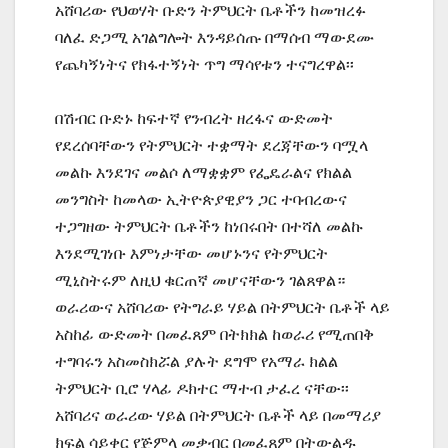
አሸባሪው የህወሃት ቡድን ትምህርት ቤቶችን ከመዝረፉ
ባለፈ ድጋሚ አገልግሎት እንዳይሰጡ በማሰብ ማውደሙ
የጨካኝነትና የክፋተኝነት ጥግ ማሳየቱን ተናግረዋል፡፡
በሽብር ቡድኑ ከፍተኛ የንብረት ዘረፋና ውድመት
የደረሰባቸውን የትምህርት ተቋማት ደረጃቸውን ባሟላ
መልኩ እንደገና መልሶ ለማቋቋም የፌዴራልና የክልል
መንግስት ከመላው ኢትዮጵያዊያን ጋር ተባብረውና
ተጋግዘው ትምህርት ቤቶችን ከነበሩበት በተሻለ መልኩ
እንደሚገነቡ እምነታቸው መሆኑንና የትምህርት
ሚኒስትሩም ለዚህ ቁርጠኛ መሆናቸውን ገልጸዋል።
ወራሪውና አሸባሪው የትግራይ ሃይል በትምህርት ቤቶች ላይ
አስከፊ ውድመት በመፈጸም በትክክል ከወራሪ የሚጠበቅ
ተግባሩን አስመስክሯል ያሉት ደግሞ የአማራ ክልል
ትምህርት ቢሮ ሃላፊ ዶክተር ማተብ ታፈረ ናቸው፡፡
አሸባሪና ወራሪው ሃይል በትምህርት ቤቶች ላይ በመማሪያ
ክፍል ሳይቀር የጅምላ መቃብር በመፈጸም በትውልዱ