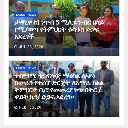
LATEST NEWS
ታዳጊዋ ከ1 ነጥብ 5 ሚሊዬን ብር በላይ
የሚያወጣ የትምህርት ቁሳቁስ ድጋፍ
አደረገች
JUL 30, 2026
LATEST NEWS
ተስማሚ ቴክኖሎጅ ማዕከል ለአይነ
ስውራን የተሰኘ ድርጅት ለአማራ ክልል
ትምህርት ቢሮ የመመሪያ ነጭ በትር /
ዋይት ኬን/ ድጋፍ አደረገ።
FEB 4, 2026