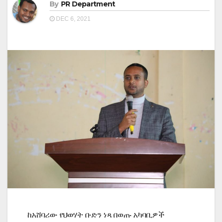
By
PR Department
DEC 6, 2021
ከአሸባሪው የህወሃት ቡድን ነጻ በወጡ አካባቢዎች