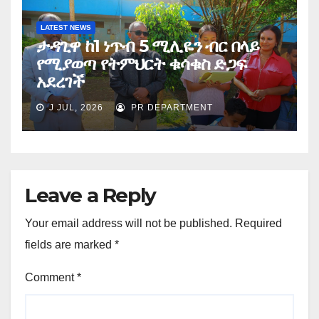
LATEST NEWS
ታዳጊዋ ከ1 ነጥብ 5 ሚሊዬን ብር በላይ
የሚያወጣ የትምህርት ቁሳቁስ ድጋፍ
አደረገች
J JUL, 2026
PR DEPARTMENT
Leave a Reply
Your email address will not be published.
Required
fields are marked
*
Comment
*