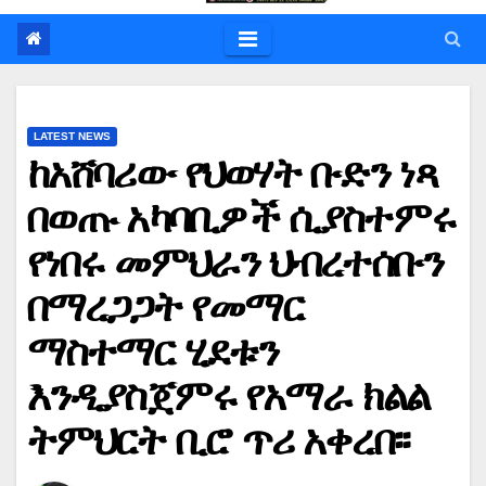
LATEST NEWS
ከአሸባሪው የህወሃት ቡድን ነጻ
በወጡ አካባቢዎች ሲያስተምሩ
የነበሩ መምህራን ህብረተሰቡን
በማረጋጋት የመማር
ማስተማር ሂደቱን
እንዲያስጀምሩ የአማራ ክልል
ትምህርት ቢሮ ጥሪ አቀረበ፡፡