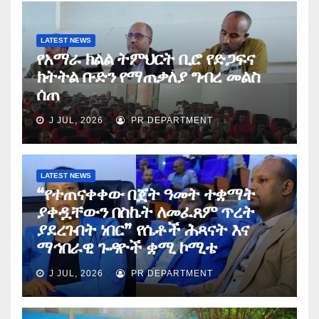
LATEST NEWS
የአማራ ክልል ትምህርት ቢሮ የድጋፍና
ክትትል ቡድን የማጠቃለያ ግብረ መልስ
ሰጠ
J JUL, 2026
PR DEPARTMENT
LATEST NEWS
“የተጠናቀቀው በጀት ዓመት ተቋማት
ያቀዷቸውን በስኬት ለመፈጸም ጥረት
ያደረጉበት ነበር” የሴቶች ሕጻናት እና
ማኅበራዊ ጉዳዮች ቋሚ ኮሚቴ
J JUL, 2026
PR DEPARTMENT