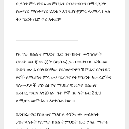
ሲያስተምሩ የነበሩ መምህራን ህብረተሰቡን በማረጋጋት
የመማር ማስተማር ሂደቱን እንዲያስጀምሩ የአማራ ክልል
ትምህርት ቢሮ ጥሪ አቀረበ፡፡
—————————————————————
—————————————–
የአማራ ክልል ትምህርት ቢሮ ከተባበሩት መንግስታት
ህፃናት መርጃ ድርጅት (ዩኒሴፍ) ጋር በመተባበር አሸባሪው
ቡድን ወረራ ባካሄደባቸው የሰ/ወሎ፣ዋግ ኽምራና ሰ/ጎንደር
ዞኖች ለሚያስተምሩ መምህራንና የትምህርት አመራሮችና
ባለሙያዎች የስነ ልቦናና ማህበራዊ ድጋፍ ስልጠና
በደብረታቦርና እንጅባራ ከተሞች በሁለት ዙር 2ሺህ
ለሚሆኑ መምህራን እየተሰጠ ነው ፡፡
በደብረታቦር የስልጠና ማእከል ተገኝተው መልእክት
ያስተላለፉት የአማራ ክልል ትምህርት ቢሮ ኃላፊ ማተብ