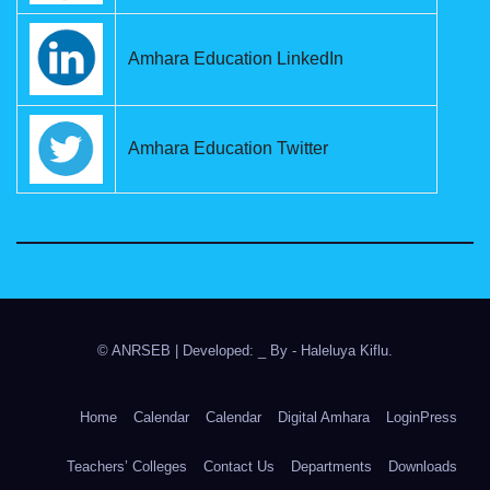
Amhara Education LinkedIn
Amhara Education Twitter
© ANRSEB
|
Developed: _ By
- Haleluya Kiflu
.
Home
Calendar
Calendar
Digital Amhara
LoginPress
Teachers’ Colleges
Contact Us
Departments
Downloads