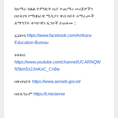
ከአማራ ክልል ትምህርት ቢሮ ተጨማሪ መረጃዎችን
በተለያዩ የማህበራዊ ሚዲያና ዌብ ሳይት አማራጮች
ለማግኘት ቀጣዮቹን ሊንኮች ይጠቀሙ ::
ፌስቡክ
https://www.facebook.com/Amhara-
Education-Bureau
ዩቱዩብ
https://www.youtube.com/channel/UCARNQW
N5bm5z2JmKsC_Cn8w
በዌብሳይት
https://www.anrseb.gov.et/
በቴሌግራም
https://t.me/anrse