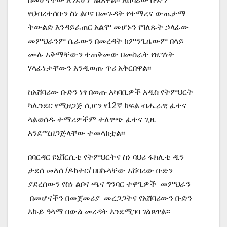
የህብረተሰቡን ስነ ልቦና በመጉዳት የተማረና ውጤታማ
ትውልድ እንዳይፈጠር አልሞ መሆኑን የገለጹት ኃላፊው
መምህራንም ሴራውን በመረዳት ከምንጊዜውም በላይ
ሙሉ አቅማቸውን ተጠቅመው በመስራት የዜግነት
ሃላፊነታቸውን እንዲወጡ ጥሪ አቅርበዋል፡፡
ከአሸባሪው ቡድን ነፃ በወጡ አካባቢዎች አዲስ የትምህርት
ካሌንደር የሚዘጋጅ ሲሆን የ12ኛ ክፍል ብሔራዊ ፈተና
ላልወሰዱ ተማሪዎችም ተለዋጭ ፈተና ጊዜ
እንደሚዘጋጅላቸው ተመላክቷል፡፡
በባርዳር ዩኒቨርሲቲ የትምህርትና ስነ ባህሪ ፋክሊቲ ዲን
ታደሰ መለሰ /ዶክተር/ በበኩላቸው አሸባሪው ቡድን
ያደረሰውን የስነ ልቦና ጫና ግንባር ተዋጊዎች መምህራን
በመሆናችን በመጀመሪያ መረጋጋትና የአሸባሪውን ቡድን
እኩይ ዓላማ በውል መረዳት እንደሚገባ ገልጸዋል፡፡