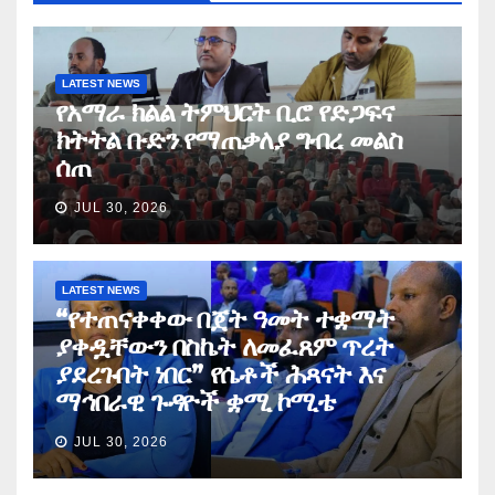
LATEST NEWS
የአማራ ክልል ትምህርት ቢሮ የድጋፍና
ክትትል ቡድን የማጠቃለያ ግብረ መልስ
ሰጠ
JUL 30, 2026
LATEST NEWS
“የተጠናቀቀው በጀት ዓመት ተቋማት
ያቀዷቸውን በስኬት ለመፈጸም ጥረት
ያደረጉበት ነበር” የሴቶች ሕጻናት እና
ማኅበራዊ ጉዳዮች ቋሚ ኮሚቴ
JUL 30, 2026