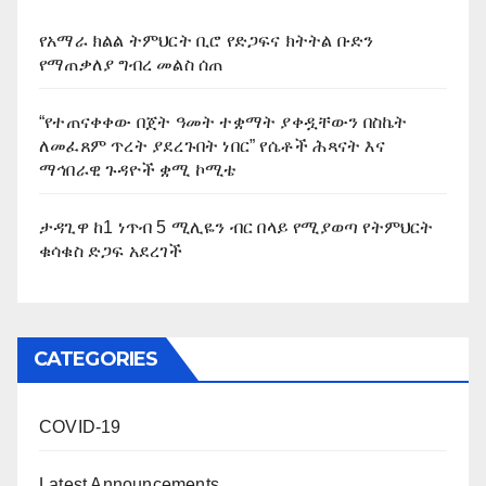
የአማራ ክልል ትምህርት ቢሮ የድጋፍና ክትትል ቡድን
የማጠቃለያ ግብረ መልስ ሰጠ
“የተጠናቀቀው በጀት ዓመት ተቋማት ያቀዷቸውን በስኬት
ለመፈጸም ጥረት ያደረጉበት ነበር” የሴቶች ሕጻናት እና
ማኅበራዊ ጉዳዮች ቋሚ ኮሚቴ
ታዳጊዋ ከ1 ነጥብ 5 ሚሊዬን ብር በላይ የሚያወጣ የትምህርት
ቁሳቁስ ድጋፍ አደረገች
CATEGORIES
COVID-19
Latest Announcements