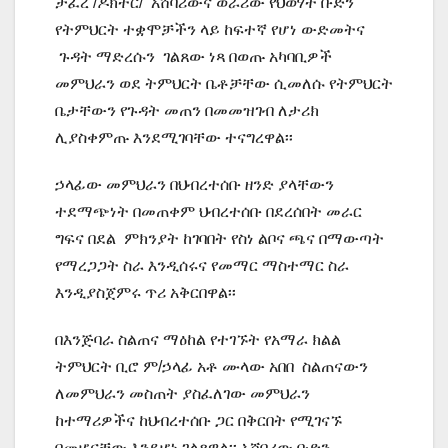
ታፈረ /ዶክተር/ አሸባሪውና ወራሪው የህወሃት ቡድን
የትምህርት ተቋሞቻችን ላይ ከፍተኛ የሆነ ውድመትና
ጉዳት ማድረሱን ገልጸው ነጻ በወጡ አካባቢዎች
መምህራን ወደ ትምህርት ቤቶቻቸው ሲመለሱ የትምህርት
ቤታቸውን የጉዳት መጠን በመመዝገብ ለታሪክ
ሊያስቀምጡ እንደሚገባቸው ተናግረዋል፡፡
ኃላፊው መምህራን በህብረተሰቡ ዘንድ ያላቸውን
ተደማጭነት በመጠቀም ህብረተሰቡ በደረሰበት መራር
ግፍና በደል ምክንያት ከገባበት የስነ ልቦና ጫና በማውጣት
የማረጋጋት ስራ እንዲሰሩና የመማር ማስተማር ስራ
እንዲያስጀምሩ ጥሪ አቅርበዋል፡፡
በእንጅባራ ስልጠና ማዕከል የተገኙት የአማራ ክልል
ትምህርት ቢሮ ም/ኃላፊ አቶ ሙላው አበበ ስልጠናውን
ለመምህራን መስጠት ያስፈለገው መምህራን
ከተማሪዎችና ከህብረተሰቡ ጋር በቅርበት የሚገናኙ
በመሆናቸው እንደሆነ ገልጸዋል፡፡ አሸባሪው ቡድን