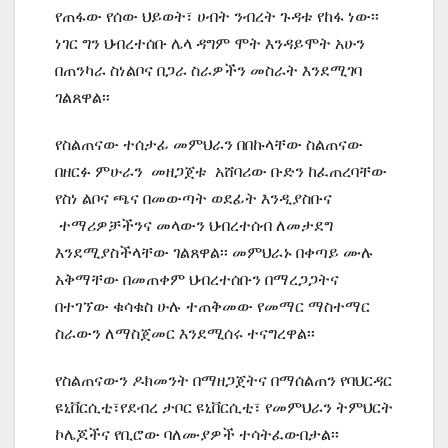
የጠፋው የሰው ህይወት፣ ሀብት ንብረት ጉዳቱ የከፋ ነው፡፡
ነገር ግን ህብረተሰቡ ሌላ ዳግም ሞት እንዳይሞት አሁን
በጠንካራ ስነልቦና በጋራ ስራዎችን መስራት እንደሚገባ
ገልጸዋል፡፡
የስልጠናው ተሰታፊ መምህራን በበኩላቸው ስልጠናው
በዘርፉ ምሁራን መዘጋጀቱ አሸባሪው ቡድን ከፈጠረባቸው
የስነ ልቦና ጫና በመውጣት ወደፊት እንዲያስቡና
ተማሪዎቻችንና መላውን ህብረተሰብ ለመታደግ
እንደሚያስችላቸው ገልጸዋል፡፡ መምህራኑ በቀጣይ ሙሉ
አቅማቸው በመጠቀም ህብረተሰቡን በማረጋጋትና
በተገኘው ቁሳቁስ ሁሉ ተጠቅመው የመማር ማስተማር
ስራውን ለማስጀመር እንደሚሰሩ ተናግረዋል፡፡
የስልጠናውን ዶክመንት በማዘጋጀትና በማሰልጠን የባህርዳር
ዩኒቨርሲቲ፣የደብረ ታቦር ዩኒቨርሲቲ፣ የመምህራን ትምህርት
ኮሌጆችና የቢሮው ባለሙያዎች ተሳትፈውበታል፡፡