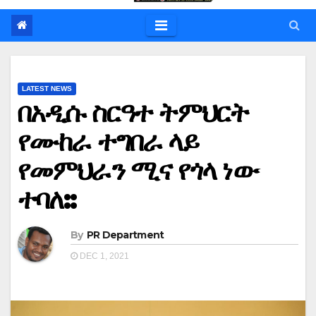
LATEST NEWS
በአዲሱ ስርዓተ ትምህርት
የሙከራ ተግበራ ላይ
የመምህራን ሚና የጎላ ነው
ተባለ::
By
PR Department
DEC 1, 2021