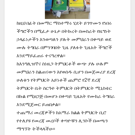
ከዚህ በፊት በመማር ማስተማሩ ሂደት ይገጥሙን የነበሩ
ችግሮችን በሚፈታ ሁኔታ በትኩረት በመስራት የዜግነት
ኃላፊነታችን እንወጣለን ያሉት መምህራን በቀጣይ ወደ
ሙሉ ትግበራ በምንገባበት ጊዜ ያለፉት ጊዜአት ችግሮች
እንደማይፈጠሩ ተናግረዋል፡፡
ከእንግሊዝኛና ስነዜጋ ትምህርቶች ውጭ ያሉ ሁሉም
መምህራን ስልጠናውን እየወሰዱ ሲሆን በመጀመሪያ ደረጃ
ሁለቱን የትምህርት አይነቶች ጨምሮ የ2ኛ ደረጃ
ትምህርት ቤት ስርዓተ ትምህርት በትምህርት ሚኒስቴር
በኩል የሚዘጋጅ በመሆኑ በቀጣይ ጊዜአት የሙከራ ትግበራ
እንደሚጀመር ይጠበቃል፡፡
ተጨማሪ መረጃዎችን ከአማራ ክልል ትምህርት ቢሮ
የተለያዩ የመረጃ መረቦች ቀጣዮቹን ሊንኮች በመጫን
ማግኘት ትችላላችሁ፡፡