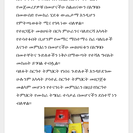
የመጀመሪያዎቹ በመሆናችሁ ስልጠናውን በአግባቡ
በመውሰድ የሙከራ ሂደቱ ውጤታማ እንዲሆን
የምትጫወቱት ሚና የጎላ ነው ብለዋል፡፡
የተዘጋጁት መፀሀፍት በርካ ምሁራንና ባለድርሻ አካላት
የተሳተፉበት ቢሆንም የመማር ማስተማሩ ስራ ባለቤቶች
እናንተ መምህራን በመሆናችሁ መፀሀፍቱን በአግባቡ
በመተቸትና ጉድለቶችን ነቅሶ በማውጣት የተሻለ ግብአት
መስጠት ይገባል ተብሏል፡፡
ባለፉት ስርዓተ ትምህርት የነበሩ ጉድለቶች እንዳይደገሙ
ሁሉንም አካላት ያሳተፈ ስርዓተ ትምህርት መዘጋጀቱ
መልካም መሆኑን የተናገሩት መምህራን በዚህ የስርዓተ
ትምህርት የሙከራ ትግበራ ተሳታፊ በመሆናችን ደስተኛ ነን
ብለዋል፡፡