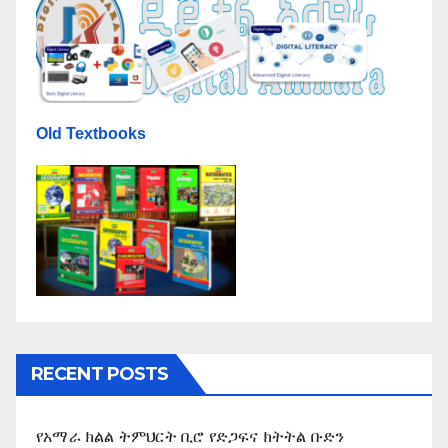
Old Textbooks
RECENT POSTS
የአማራ ክልል ትምህርት ቢሮ የድጋፍና ክትትል ቡድን