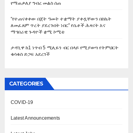
የማጠቃለያ ግብረ መልስ ሰጠ
“የተጠናቀቀው በጀት ዓመት ተቋማት ያቀዷቸውን በስኬት
ለመፈጸም ጥረት ያደረጉበት ነበር” የሴቶች ሕጻናት እና
ማኅበራዊ ጉዳዮች ቋሚ ኮሚቴ
ታዳጊዋ ከ1 ነጥብ 5 ሚሊዬን ብር በላይ የሚያወጣ የትምህርት
ቁሳቁስ ድጋፍ አደረገች
CATEGORIES
COVID-19
Latest Announcements