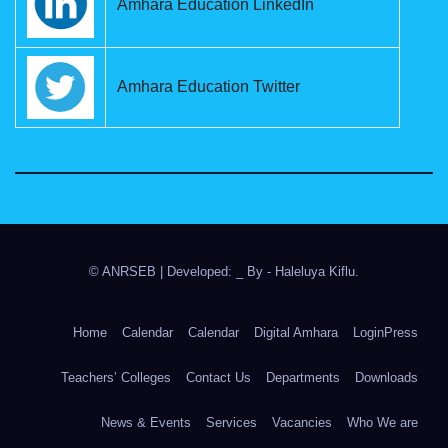
Amhara Education LinkedIn
Amhara Education Twitter
© ANRSEB
|
Developed: _ By
- Haleluya Kiflu
.
Home
Calendar
Calendar
Digital Amhara
LoginPress
Teachers’ Colleges
Contact Us
Departments
Downloads
News & Events
Services
Vacancies
Who We are