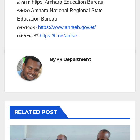
ፌስቡክ https: Amhara Education Bureau
ዩቱዩብ Amhara National Regional State
Education Bureau
በዌብሳይት
https://www.anrseb.gov.et/
በቴሌግራም
https://t.me/anrse
By
PR Department
RELATED POST