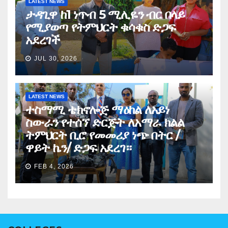
LATEST NEWS
ታዳጊዋ ከ1 ነጥብ 5 ሚሊዬን ብር በላይ
የሚያወጣ የትምህርት ቁሳቁስ ድጋፍ
አደረገች
JUL 30, 2026
LATEST NEWS
ተስማሚ ቴክኖሎጅ ማዕከል ለአይነ
ስውራን የተሰኘ ድርጅት ለአማራ ክልል
ትምህርት ቢሮ የመመሪያ ነጭ በትር /
ዋይት ኬን/ ድጋፍ አደረገ።
FEB 4, 2026