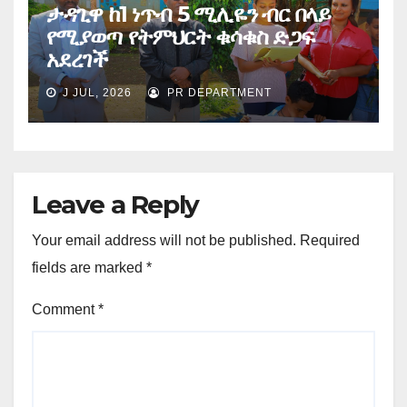
ታዳጊዋ ከ1 ነጥብ 5 ሚሊዬን ብር በላይ
የሚያወጣ የትምህርት ቁሳቁስ ድጋፍ
አደረገች
J JUL, 2026
PR DEPARTMENT
Leave a Reply
Your email address will not be published.
Required
fields are marked
*
Comment
*