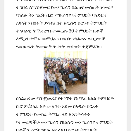
ትግበራ ለማስጀመር የመምህራን ስልጠና መስጠት ጀመረ፡፡
የክልሉ ትምህርት ቢሮ ምሁራንና የትምህርት ባለድርሻ
አካላትን በስፋት ያሳተፈበት አዲሱን ስርዓተ ትምህርት
ተግባራዊ ለማድረግ በተመረጡ 30 ትምህርት ቤቶች
ለሚያስተምሩ መምህራን በሶስት የስልጠና ጣቢያዎች
የመፀሀፍት ትውውቅ ትናንት መሰጠት ተጀምሯል፡፡
በስልጠናው ማስጀመሪያ የተገኙት የአማራ ክልል ትምህርት
ቢሮ ም/ኃላፊ አቶ መኳንት አደመ በአዲሱ ስርአተ
ትምህርት የሙከራ ትግበራ ላይ እንድትሳተፉ
የተመረጣችሁ መምህራን የክልሉን መምህራንና ትምህርት
ቤቶችን የምትወክሉ እና ለዚህ ስርዓተ ትምህርት