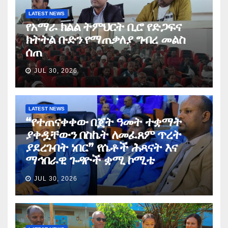
LATEST NEWS
የአማራ ክልል ትምህርት ቢሮ የድጋፍና
ክትትል ቡድን የማጠቃለያ ግብረ መልስ
ሰጠ
JUL 30, 2026
LATEST NEWS
“የተጠናቀቀው በጀት ዓመት ተቋማት
ያቀዷቸውን በስኬት ለመፈጸም ጥረት
ያደረጉበት ነበር” የሴቶች ሕጻናት እና
ማኅበራዊ ጉዳዮች ቋሚ ኮሚቴ
JUL 30, 2026