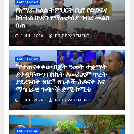
LATEST NEWS
የአማራ ክልል ትምህርት ቢሮ የድጋፍና
ክትትል ቡድን የማጠቃለያ ግብረ መልስ
ሰጠ
J JUL, 2026
PR DEPARTMENT
LATEST NEWS
“የተጠናቀቀው በጀት ዓመት ተቋማት
ያቀዷቸውን በስኬት ለመፈጸም ጥረት
ያደረጉበት ነበር” የሴቶች ሕጻናት እና
ማኅበራዊ ጉዳዮች ቋሚ ኮሚቴ
J JUL, 2026
PR DEPARTMENT
LATEST NEWS