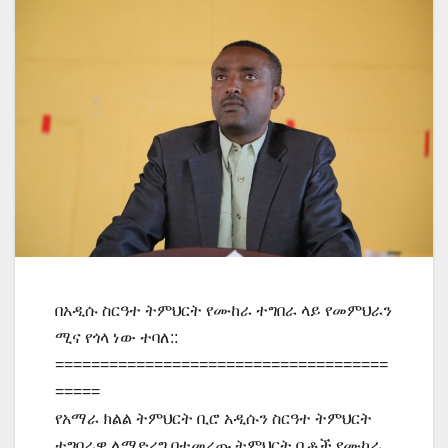
በአዲሱ ስርዓተ ትምህርት የሙከራ ተግበራ ላይ የመምህራን
ሚና የጎላ ነው ተባለ::
=====================================
=====
የአማራ ክልል ትምህርት ቢሮ አዲሱን ስርዓተ ትምህርት
ተግባራዊ ለማድረግ በተመረጡ ትምህርት ቤቶች የሙከራ