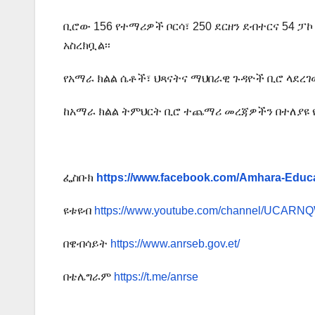
ቢሮው 156 የተማሪዎች ቦርሳ፣ 250 ደርዘን ደብተርና 54 ፓ
አስረክቧል፡፡
የአማራ ክልል ሴቶች፣ ህጻናትና ማህበራዊ ጉዳዮች ቢሮ ላደረገ
ከአማራ ክልል ትምህርት ቢሮ ተጨማሪ መረጃዎችን በተለያዩ 
ፌስቡክ
https://www.facebook.com/Amhara-Educ
ዩቱዩብ
https://www.youtube.com/channel/UCA
በዌብሳይት
https://www.anrseb.gov.et/
በቴሌግራም
https://t.me/anrse