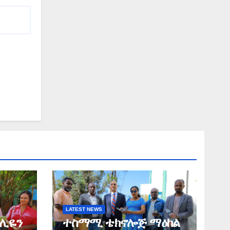
LATEST NEWS
ሚሊዬን
ተስማሚ ቴክኖሎጅ ማዕከል