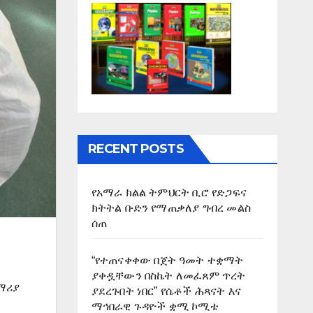
RECENT POSTS
የአማራ ክልል ትምህርት ቢሮ የድጋፍና
ክትትል ቡድን የማጠቃለያ ግብረ መልስ
ሰጠ
“የተጠናቀቀው በጀት ዓመት ተቋማት
ያቀዷቸውን በስኬት ለመፈጸም ጥረት
ማሪያ
ያደረጉበት ነበር” የሴቶች ሕጻናት እና
ማኅበራዊ ጉዳዮች ቋሚ ኮሚቴ