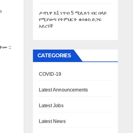
ስ
ታዳጊዋ ከ1 ነጥብ 5 ሚሊዬን ብር በላይ
የሚያወጣ የትምህርት ቁሳቁስ ድጋፍ
አደረገች
ሙ ::
CATEGORIES
COVID-19
Latest Announcements
Latest Jobs
Latest News