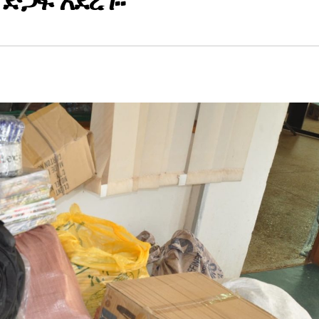
ድጋፍ አደረገ፡፡