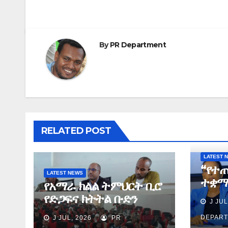
By
PR Department
RELATED POST
LATEST 
“የተ
LATEST NEWS
ተቋማ
የአማራ ክልል ትምህርት ቢሮ
በስኬ
የድጋፍና ክትትል ቡድን
J JUL
ያደረጉ
የማጠቃለያ ግብረ መልስ ሰጠ
ሕጻና
DEPAR
J JUL, 2026
PR