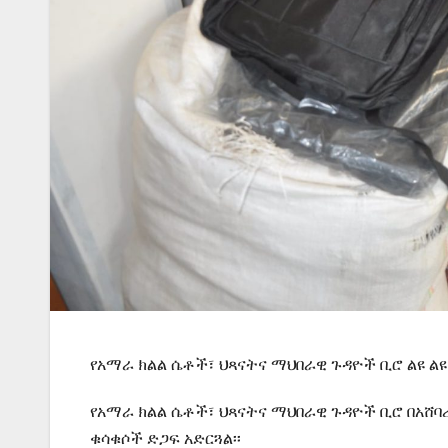
የአማራ ክልል ሴቶች፣ ህጻናትና ማህበራዊ ጉዳዮች ቢሮ ልዩ ልዩ
የአማራ ክልል ሴቶች፣ ህጻናትና ማህበራዊ ጉዳዮች ቢሮ በአሸ
ቁሳቁሶች ድጋፍ አድርጓል፡፡