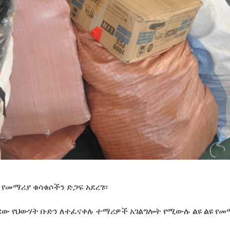
 የመማሪያ ቁሳቁሶችን ድጋፍ አደረገ፡፡
ባሪው የህውሃት ቡድን ለተፈናቀሉ ተማሪዎች አገልግሎት የሚውሉ ልዩ ልዩ የመ