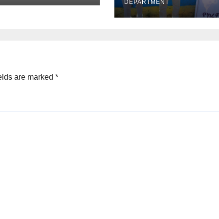
ች ቋሚ ኮሚቴ
DEPARTMENT
elds are marked
*