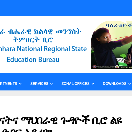
ARTMENTS
SERVICES
ZONAL OFFICES
DOWNLOADS
ጻናትና ማህበራዊ ጉዳዮች ቢሮ ልዩ