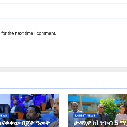
for the next time I comment.
NEWS
LATEST NEWS
ጠናቀቀው በጀት ዓመት
ታዳጊዋ ከ1 ነጥብ 5 