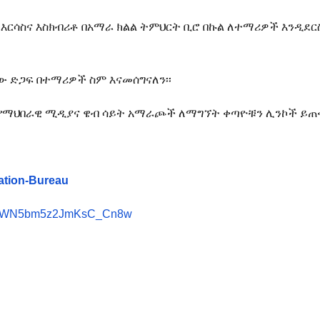
ኮ እርሳስና እስክብሪቶ በአማራ ክልል ትምህርት ቢሮ በኩል ለተማሪዎች እንዲደር
ው ድጋፍ በተማሪዎች ስም እናመሰግናለን፡፡
የማህበራዊ ሚዲያና ዌብ ሳይት አማራጮች ለማግኘት ቀጣዮቹን ሊንኮች ይጠቀ
ation-Bureau
RNQWN5bm5z2JmKsC_Cn8w