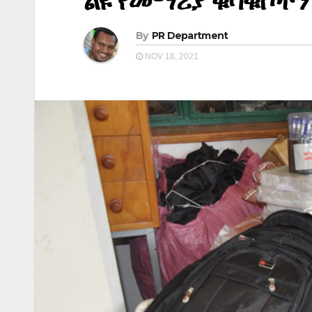
ልዩ የመማሪያ ቁሳቁሶችን 
By
PR Department
NOV 18, 2021