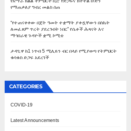
የአማራ ክልል ትምህርት ቢሮ የድጋፍና ክትትል ቡድን
የማጠቃለያ ግብረ መልስ ሰጠ
“የተጠናቀቀው በጀት ዓመት ተቋማት ያቀዷቸውን በስኬት
ለመፈጸም ጥረት ያደረጉበት ነበር” የሴቶች ሕጻናት እና
ማኅበራዊ ጉዳዮች ቋሚ ኮሚቴ
ታዳጊዋ ከ1 ነጥብ 5 ሚሊዬን ብር በላይ የሚያወጣ የትምህርት
ቁሳቁስ ድጋፍ አደረገች
CATEGORIES
COVID-19
Latest Announcements