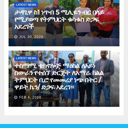
LATEST NEWS
ታዳጊዋ ከ1 ነጥብ 5 ሚሊዬን ብር በላይ
የሚያወጣ የትምህርት ቁሳቁስ ድጋፍ
አደረገች
JUL 30, 2026
LATEST NEWS
ተስማሚ ቴክኖሎጅ ማዕከል ለአይነ
ስውራን የተሰኘ ድርጅት ለአማራ ክልል
ትምህርት ቢሮ የመመሪያ ነጭ በትር /
ዋይት ኬን/ ድጋፍ አደረገ።
FEB 4, 2026