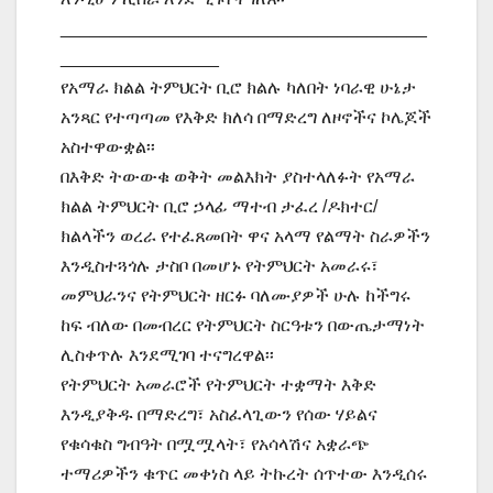
_____________________________________
________________
የአማራ ክልል ትምህርት ቢሮ ክልሉ ካለበት ነባራዊ ሁኔታ
አንጻር የተጣጣመ የእቅድ ክለሳ በማድረግ ለዞኖችና ኮሌጆች
አስተዋውቋል፡፡
በእቅድ ትውውቁ ወቅት መልእክት ያስተላለፉት የአማራ
ክልል ትምህርት ቢሮ ኃላፊ ማተብ ታፈረ /ዶክተር/
ክልላችን ወረራ የተፈጸመበት ዋና አላማ የልማት ስራዎችን
እንዲስተጓጎሉ ታስቦ በመሆኑ የትምህርት አመራሩ፣
መምህራንና የትምህርት ዘርፉ ባለሙያዎች ሁሉ ከችግሩ
ከፍ ብለው በመብረር የትምህርት ስርዓቱን በውጤታማነት
ሊስቀጥሉ እንደሚገባ ተናግረዋል፡፡
የትምህርት አመራሮች የትምህርት ተቋማት እቅድ
እንዲያቅዱ በማድረግ፣ አስፈላጊውን የሰው ሃይልና
የቁሳቁስ ግብዓት በሟሟላት፣ የአሳላሽና አቋራጭ
ተማሪዎችን ቁጥር መቀነስ ላይ ትኩረት ሰጥተው እንዲሰሩ