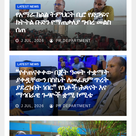
LATEST NEWS
የአማራ ክልል ትምህርት ቢሮ የድጋፍና
ክትትል ቡድን የማጠቃለያ ግብረ መልስ
ሰጠ
J JUL, 2026
PR DEPARTMENT
LATEST NEWS
“የተጠናቀቀው በጀት ዓመት ተቋማት
ያቀዷቸውን በስኬት ለመፈጸም ጥረት
ያደረጉበት ነበር” የሴቶች ሕጻናት እና
ማኅበራዊ ጉዳዮች ቋሚ ኮሚቴ
J JUL, 2026
PR DEPARTMENT