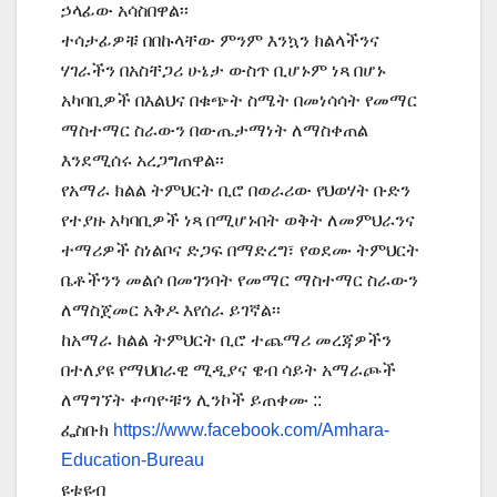
ኃላፊው አሳስበዋል፡፡
ተሳታፊዎቹ በበኩላቸው ምንም እንኳን ክልላችንና
ሃገራችን በአስቸጋሪ ሁኔታ ውስጥ ቢሆኑም ነጻ በሆኑ
አካባቢዎች በእልህና በቁጭት ስሜት በመነሳሳት የመማር
ማስተማር ስራውን በውጤታማነት ለማስቀጠል
እንደሚሰሩ አረጋግጠዋል፡፡
የአማራ ክልል ትምህርት ቢሮ በወራሪው የህወሃት ቡድን
የተያዙ አካባቢዎች ነጻ በሚሆኑበት ወቅት ለመምህራንና
ተማሪዎች ስነልቦና ድጋፍ በማድረግ፣ የወደሙ ትምህርት
ቤቶችንን መልሶ በመገንባት የመማር ማስተማር ስራውን
ለማስጀመር አቅዶ እየሰራ ይገኛል፡፡
ከአማራ ክልል ትምህርት ቢሮ ተጨማሪ መረጃዎችን
በተለያዩ የማህበራዊ ሚዲያና ዌብ ሳይት አማራጮች
ለማግኘት ቀጣዮቹን ሊንኮች ይጠቀሙ ::
ፌስቡክ
https://www.facebook.com/Amhara-
Education-Bureau
ዩቱዩብ