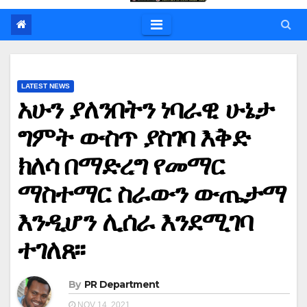
LATEST NEWS
አሁን ያለንበትን ነባራዊ ሁኔታ
ግምት ውስጥ ያስገባ እቅድ
ክለሳ በማድረግ የመማር
ማስተማር ስራውን ውጤታማ
እንዲሆን ሊሰራ እንደሚገባ
ተገለጸ፡፡
By
PR Department
NOV 14, 2021