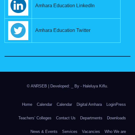
Amhara Education LinkedIn
Amhara Education Twitter
© ANRSEB
|
Developed: _ By
- Haleluya Kiflu
.
Home
Calendar
Calendar
Digital Amhara
LoginPress
Teachers’ Colleges
Contact Us
Departments
Downloads
News & Events
Services
Vacancies
Who We are