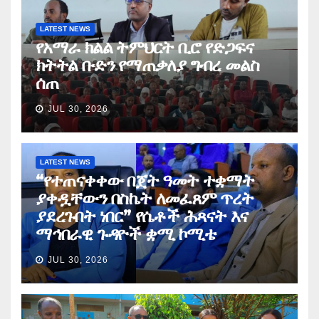
LATEST NEWS
የአማራ ክልል ትምህርት ቢሮ የድጋፍና
ክትትል ቡድን የማጠቃለያ ግብረ መልስ
ሰጠ
JUL 30, 2026
LATEST NEWS
“የተጠናቀቀው በጀት ዓመት ተቋማት
ያቀዷቸውን በስኬት ለመፈጸም ጥረት
ያደረጉበት ነበር” የሴቶች ሕጻናት እና
ማኅበራዊ ጉዳዮች ቋሚ ኮሚቴ
JUL 30, 2026