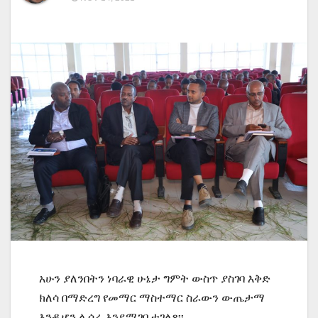
አሁን ያለንበትን ነባራዊ ሁኔታ ግምት ውስጥ ያስገባ እቅድ
ክለሳ በማድረግ የመማር ማስተማር ስራውን ውጤታማ
እንዲሆን ሊሰራ እንደሚገባ ተገለጸ፡፡