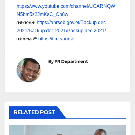
https://www.youtube.com/channel/UCARNQW
N5bm5z2JmKsC_Cn8w
በዌብሳይት
https://anrseb.gov.et/Backup dec
2021/Backup dec 2021/Backup dec 2021/
በቴሌግራም
https://t.me/anrse
By
PR Department
RELATED POST