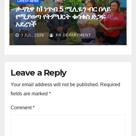
LATEST NEWS
ታዳጊዋ ከ1 ነጥብ 5 ሚሊዬን ብር በላይ
የሚያወጣ የትምህርት ቁሳቁስ ድጋፍ
አደረገች
J JUL, 2026
PR DEPARTMENT
Leave a Reply
Your email address will not be published.
Required
fields are marked
*
Comment
*