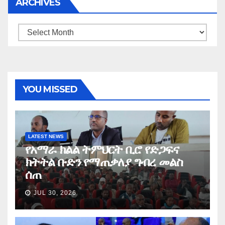
ARCHIVES
Archives
YOU MISSED
LATEST NEWS
የአማራ ክልል ትምህርት ቢሮ የድጋፍና
ክትትል ቡድን የማጠቃለያ ግብረ መልስ
ሰጠ
JUL 30, 2026