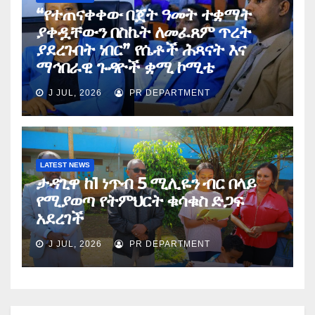
“የተጠናቀቀው በጀት ዓመት ተቋማት
ያቀዷቸውን በስኬት ለመፈጸም ጥረት
ያደረጉበት ነበር” የሴቶች ሕጻናት እና
ማኅበራዊ ጉዳዮች ቋሚ ኮሚቴ
J JUL, 2026
PR DEPARTMENT
LATEST NEWS
ታዳጊዋ ከ1 ነጥብ 5 ሚሊዬን ብር በላይ
የሚያወጣ የትምህርት ቁሳቁስ ድጋፍ
አደረገች
J JUL, 2026
PR DEPARTMENT