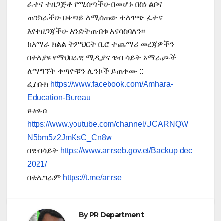
ፈተና ተዘጋጅቶ የሚሰጣችሁ በመሆኑ በስነ ልቦና
ጠንክራችሁ በቀጣይ ለሚሰጠው ተለዋጭ ፈተና
እየተዘጋጃችሁ እንድትጠብቁ እናሳስባለን፡፡
ከአማራ ክልል ትምህርት ቢሮ ተጨማሪ መረጃዎችን
በተለያዩ የማህበራዊ ሚዲያና ዌብ ሳይት አማራጮች
ለማግኘት ቀጣዮቹን ሊንኮች ይጠቀሙ ::
ፌስቡክ
https://www.facebook.com/Amhara-
Education-Bureau
ዩቱዩብ
https://www.youtube.com/channel/UCARNQW
N5bm5z2JmKsC_Cn8w
በዌብሳይት
https://www.anrseb.gov.et/Backup dec
2021/
በቴሌግራም
https://t.me/anrse
By
PR Department