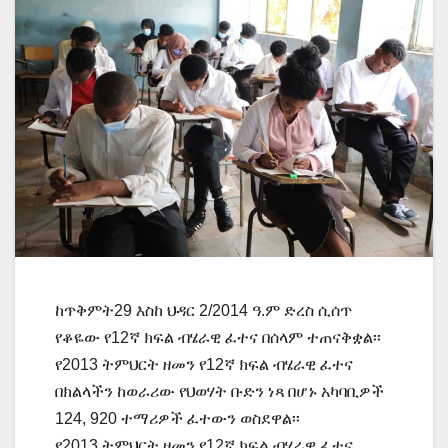
ከጥቅምት29 እስከ ህዳር 2/2014 ዓ.ም ድረስ ሲሰጥ
የቆዬው የ12ኛ ክፍል ብሄራዊ ፈተና በሰላም ተጠናቅቋል፡፡
የ2013 ትምህርት ዘመን የ12ኛ ክፍል ብሄራዊ ፈተና
በክልላችን ከወራሪው የህወሃት ቡድን ነጻ በሆኑ አካባቢዎች
124, 920 ተማሪዎች ፈተውን ወስደዋል፡፡
የ2013 ትምህርት ዘመን የ12ኛ ክፍል ብሄራዊ ፈተና