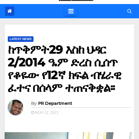
LATEST NEWS
ከጥቅምት29 እስከ ህዳር
2/2014 ዓ.ም ድረስ ሲሰጥ
የቆዬው የ12ኛ ክፍል ብሄራዊ
ፈተና በሰላም ተጠናቅቋል፡፡
By
PR Department
NOV 12, 2021