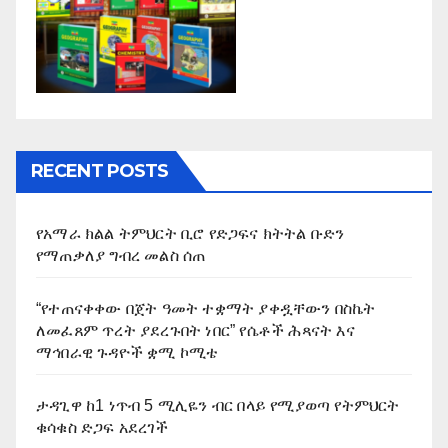
RECENT POSTS
የአማራ ክልል ትምህርት ቢሮ የድጋፍና ክትትል ቡድን
የማጠቃለያ ግብረ መልስ ሰጠ
“የተጠናቀቀው በጀት ዓመት ተቋማት ያቀዷቸውን በስኬት
ለመፈጸም ጥረት ያደረጉበት ነበር” የሴቶች ሕጻናት እና
ማኅበራዊ ጉዳዮች ቋሚ ኮሚቴ
ታዳጊዋ ከ1 ነጥብ 5 ሚሊዬን ብር በላይ የሚያወጣ የትምህርት
ቁሳቁስ ድጋፍ አደረገች