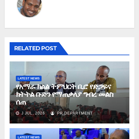
RELATED POST
LATEST NEWS
የአማራ ክልል ትምህርት ቢሮ የድጋፍና
ክትትል ቡድን የማጠቃለያ ግብረ መልስ
ሰጠ
J JUL, 2026
PR DEPARTMENT
LATEST NEWS