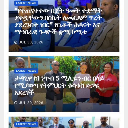
LATEST NEWS
“የተጠናቀቀው በጀት ዓመት ተቋማት
ያቀዷቸውን በስኬት ለመፈጸም ጥረት
ያደረጉበት ነበር” የሴቶች ሕጻናት እና
ማኅበራዊ ጉዳዮች ቋሚ ኮሚቴ
JUL 30, 2026
LATEST NEWS
ታዳጊዋ ከ1 ነጥብ 5 ሚሊዬን ብር በላይ
የሚያወጣ የትምህርት ቁሳቁስ ድጋፍ
አደረገች
JUL 30, 2026
LATEST NEWS