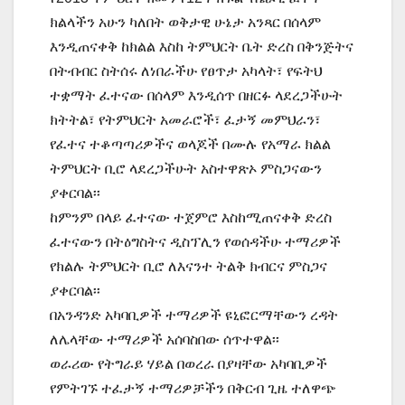
ክልላችን አሁን ካለበት ወቅታዊ ሁኔታ አንጻር በሰላም
እንዲጠናቀቅ ከክልል እስከ ትምህርት ቤት ድረስ በቅንጅትና
በትብብር ስትሰሩ ለነበራችሁ የፀጥታ አካላት፣ የፍትህ
ተቋማት ፈተናው በሰላም እንዲሰጥ በዘርፉ ላደረጋችሁት
ክትትል፣ የትምህርት አመራሮች፣ ፈታኝ መምህራን፣
የፈተና ተቆጣጣሪዎችና ወላጆች በሙሉ የአማራ ክልል
ትምህርት ቢሮ ላደረጋችሁት አስተዋጽኦ ምስጋናውን
ያቀርባል፡፡
ከምንም በላይ ፈተናው ተጀምሮ እስከሚጠናቀቅ ድረስ
ፈተናውን በትዕግስትና ዲስፕሊን የወሰዳችሁ ተማሪዎች
የክልሉ ትምህርት ቢሮ ለእናንተ ትልቅ ክብርና ምስጋና
ያቀርባል፡፡
በአንዳንድ አካባቢዎች ተማሪዎች ዩኒፎርማቸውን ረዳት
ለሌላቸው ተማሪዎች አሰባስበው ሰጥተዋል፡፡
ወራሪው የትግራይ ሃይል በወረራ በያዛቸው አካባቢዎች
የምትገኙ ተፈታኝ ተማሪዎቻችን በቅርብ ጊዜ ተለዋጭ