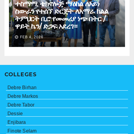
ተስማሚ ቴክኖሎጅ ማዕከል ለአይነ
ስውራን የተሰኘ ድርጅት ለአማራ ክልል
ትምህርት ቢሮ የመመሪያ ነጭ በትር /
ዋይት ኬን/ ድጋፍ አደረገ።
FEB 4, 2026
COLLEGES
Debre Birhan
Debre Markos
Debre Tabor
Dessie
Enjibara
Finote Selam