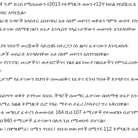
4 ዓ.ም ድረስ የሚሰጠውን የ2013 የትምህርት ዘመን የ12ኛ ክፍል የዩኒቨርሲቲ
ክር አካሂዷል፡፡
ራዊ ጉዳዮች ክላስተር አስተባባሪ አቶ ስዩም መኮንን ወቅቱን ግምት ውስጥ ያስ
 ፈተናው ሰላማዊ በሆነ ሁኔታ እንዲሰጥ ሃላፊነታቸውን መወጣት እንደላባቸው
ዩ ሃሰተኛ መረጃወች ሳይረበሹ በተረጋጋ ስነ ልቦና ፈተናውን እንዲወስዱ
ዎች መስራት እንዳለባቸው አቶ ስዩም መኮንን አስገንዝበዋል፡፡
 የነገ ሃገር መሪዎችን፣ ወታደሮችንና የልዩ ልዩ የሙያ ባለቤቶችን የምናፈራበት
፡
ቢሆንም የፈተናውን ደህንነት በመጠበቅና የፈተና ደንብ ጥሰቶች እንዳይኖሩ ለ
ና አሰጣጥ ወቅት ይገጥሙ ከነበሩ ችግሮች በመማር ፈተናው በሰላማዊ ሁኔታ እ
አማራ ክልል ትምህርት ቢሮ ሃላፊ ማተብ ታፈረ /ዶክተር/ ጥሪ አቅርበዋል፡፡
ቨርሲቲ መግቢያ ፈተናን ለመውሰድ 164 ሺህ 107 ተማሪዎች የተመዘገቡ ቢሆንም
ህ 940 ተማሪዎች ፈተናውን በሌላ ጊዜ የሚወስዱ ይሆናል፡፡
ሎ ፣ በዋግህምራ፣ ሰሜን ጎንደር፣ ደቡብ ወሎ ዞኖች በሚገኙ 112 ትምህርት ቤ