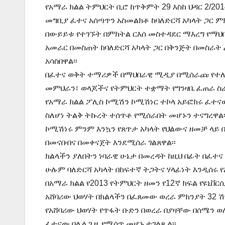
የአማራ ክልል ትምህርት ቢሮ ከጥቅምት 29 እስከ ህዳር 2/201
መግቢያ ፈተና አሰጣጥን አስመልክቶ ከባለድርሻ አካላት ጋር ምክ
በውይይቱ የተገኙት በምክትል ርእሰ መስተዳደር ማእረግ የማህበ
አመራር በመስጠት ከባለድርሻ አካላት ጋር በቅንጅት በመስራት
አሳስበዋል፡፡
በፈተና ወቅት ተማሪዎች በማህበራዊ ሚዲያ በሚሰራጩ የተለያ
መምህራን፣ ወላጆችና የትምህርት ተቋማት የግንዛቤ ፈጠራ ስራ
የአማራ ክልል ፖሊስ ኮሚሽን ኮሚሽነር ተኮላ አይፎክሩ ፈተናው
ስለሆነ ትልቅ ትኩረት ተሰጥቶ የሚሰራበት መሆኑን ተናግረዋል፡
ኮሚሽነሩ ምንም እንኳን የጸጥታ አካላት የህልውና ዘመቻ ላይ 
በመናበብና በመቀናጀት እንደሚሰራ ገልጸዋል፡፡
ክልላችን ያለበትን ነባራዊ ሁኔታ በመረዳት ከዚህ በፊት በፈተ
ሁሉም ባለድርሻ አካላት በከፍተኛ ትጋትና ሃላፊነት እንዲሰሩ የ
በአማራ ክልል የ2013 የትምህርት ዘመን የ12ኛ ክፍል የዩኒ
አሸባሪው ህወሃት በክልላችን በፈጸመው ወረራ ምክንያት 32 ሽ
የአሸባሪው ህወሃት የጥፋት ቡድን በወረራ በያዛቸው በሰሜን ወ
ፈተናው በሌላ ጊዜ የሚሰጥ መሆኑ ተገልጿል፡፡