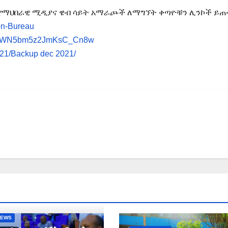
የማህበራዊ ሚዲያና ዌብ ሳይት አማራጮች ለማግኘት ቀጣዮቹን ሊንኮች ይጠቀ
on-Bureau
RNQWN5bm5z2JmKsC_Cn8w
021/Backup dec 2021/
NEWS