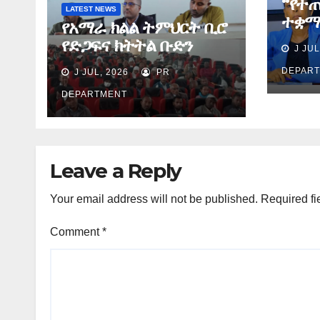
“የተ
LATEST NEWS
ተቋማ
የአማራ ክልል ትምህርት ቢሮ
በስኬ
የድጋፍና ክትትል ቡድን
J JUL
ያደረጉ
የማጠቃለያ ግብረ መልስ ሰጠ
ሕጻና
DEPAR
J JUL, 2026
PR
ጉዳዮ
DEPARTMENT
Leave a Reply
Your email address will not be published.
Required fi
Comment
*