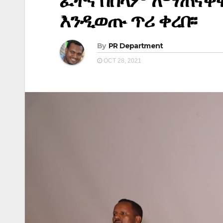
ፈተና በሰላም ለማጠናቀቅ
እንዲወጡ ጥሪ ቀረበ፡፡
By
PR Department
OCT 28, 2021