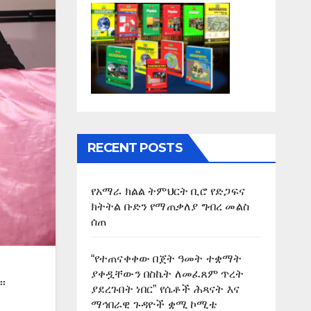
RECENT POSTS
የአማራ ክልል ትምህርት ቢሮ የድጋፍና
ክትትል ቡድን የማጠቃለያ ግብረ መልስ
ሰጠ
“የተጠናቀቀው በጀት ዓመት ተቋማት
ያቀዷቸውን በስኬት ለመፈጸም ጥረት
፡
ያደረጉበት ነበር” የሴቶች ሕጻናት እና
ማኅበራዊ ጉዳዮች ቋሚ ኮሚቴ