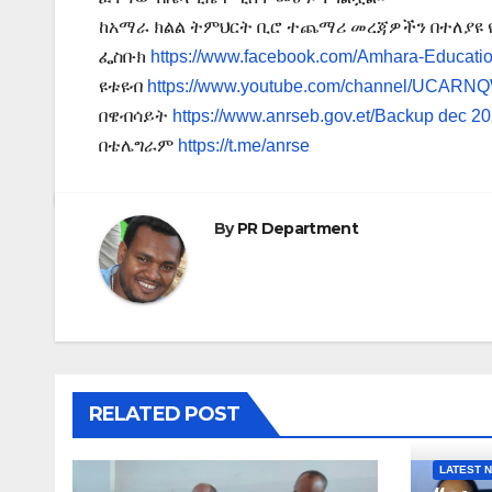
ከአማራ ክልል ትምህርት ቢሮ ተጨማሪ መረጃዎችን በተለያዩ 
ፌስቡክ
https://www.facebook.com/Amhara-Educati
ዩቱዩብ
https://www.youtube.com/channel/UCA
በዌብሳይት
https://www.anrseb.gov.et/Backup dec 2
በቴሌግራም
https://t.me/anrse
By
PR Department
RELATED POST
LATEST 