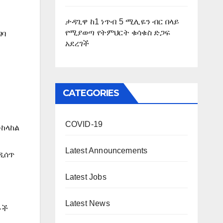
ታዳጊዋ ከ1 ነጥብ 5 ሚሊዬን ብር በላይ
የሚያወጣ የትምህርት ቁሳቁስ ድጋፍ
ገባ
አደረገች
CATEGORIES
COVID-19
መከላከል
Latest Announcements
ንዲሰጥ
Latest Jobs
Latest News
ቶች