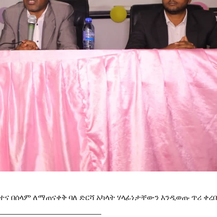
ፈተና በሰላም ለማጠናቀቅ ባለ ድርሻ አካላት ሃላፊነታቸውን እንዲወጡ ጥሪ ቀረበ፡
________________________