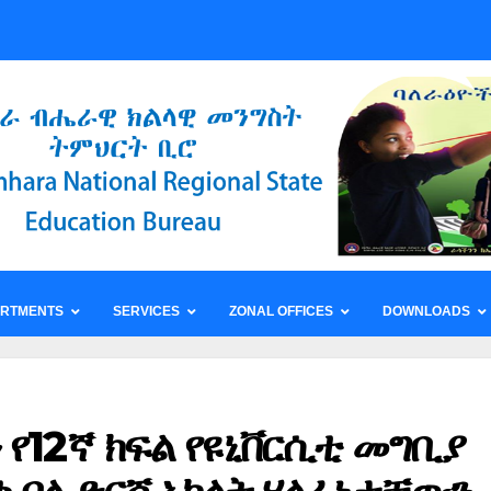
ARTMENTS
SERVICES
ZONAL OFFICES
DOWNLOADS
 የ12ኛ ክፍል የዩኒቨርሲቲ መግቢያ