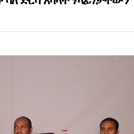
 ባለ ድርሻ አካላት ሃላፊነታቸውን