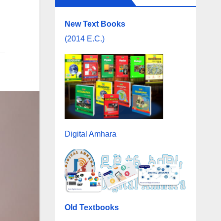
New Text Books
(2014 E.C.)
Digital Amhara
Old Textbooks