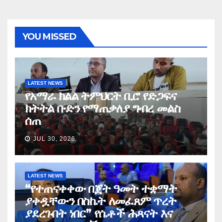
YOU MISSED
LATEST NEWS
የአማራ ክልል ትምህርት ቢሮ የድጋፍና
ክትትል ቡድን የማጠቃለያ ግብረ መልስ
ሰጠ
JUL 30, 2026
LATEST NEWS
“የተጠናቀቀው በጀት ዓመት ተቋማት
ያቀዷቸውን በስኬት ለመፈጸም ጥረት
ያደረጉበት ነበር” የሴቶች ሕጻናት እና