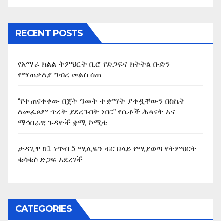
RECENT POSTS
የአማራ ክልል ትምህርት ቢሮ የድጋፍና ክትትል ቡድን
የማጠቃለያ ግብረ መልስ ሰጠ
“የተጠናቀቀው በጀት ዓመት ተቋማት ያቀዷቸውን በስኬት
ለመፈጸም ጥረት ያደረጉበት ነበር” የሴቶች ሕጻናት እና
ማኅበራዊ ጉዳዮች ቋሚ ኮሚቴ
ታዳጊዋ ከ1 ነጥብ 5 ሚሊዬን ብር በላይ የሚያወጣ የትምህርት
ቁሳቁስ ድጋፍ አደረገች
CATEGORIES