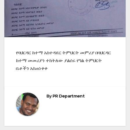
የባህርዳር ከተማ አስተዳደር ትምህርት መምሪያ በባህርዳር
ከተማ መመሪያን ተከትለው ያልሰሩ የግል ትምህርት
ቤቶችን አስጠነቀቀ
By
PR Department