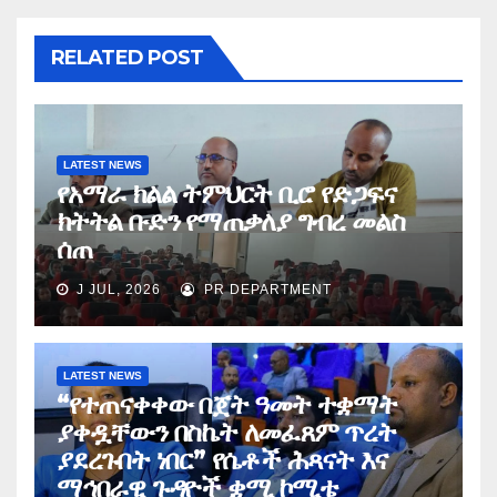
RELATED POST
LATEST NEWS
የአማራ ክልል ትምህርት ቢሮ የድጋፍና
ክትትል ቡድን የማጠቃለያ ግብረ መልስ
ሰጠ
J JUL, 2026
PR DEPARTMENT
LATEST NEWS
“የተጠናቀቀው በጀት ዓመት ተቋማት
ያቀዷቸውን በስኬት ለመፈጸም ጥረት
ያደረጉበት ነበር” የሴቶች ሕጻናት እና
ማኅበራዊ ጉዳዮች ቋሚ ኮሚቴ