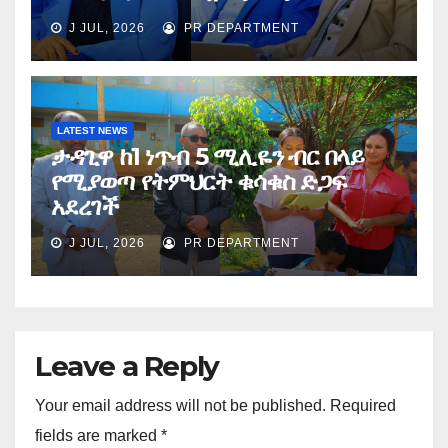
J JUL, 2026
PR DEPARTMENT
LATEST NEWS
ታዳጊዋ ከ1 ነጥብ 5 ሚሊዬን ብር በላይ
የሚያወጣ የትምህርት ቁሳቁስ ድጋፍ
አደረገች
J JUL, 2026
PR DEPARTMENT
Leave a Reply
Your email address will not be published.
Required
fields are marked
*