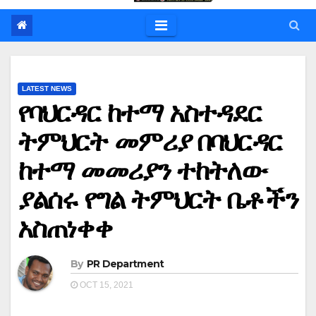
LATEST NEWS
የባህርዳር ከተማ አስተዳደር
ትምህርት መምሪያ በባህርዳር
ከተማ መመሪያን ተከትለው
ያልሰሩ የግል ትምህርት ቤቶችን
አስጠነቀቀ
By
PR Department
OCT 15, 2021