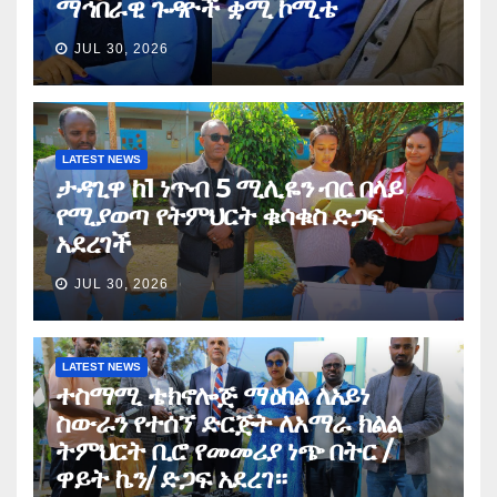
ማኅበራዊ ጉዳዮች ቋሚ ኮሚቴ
JUL 30, 2026
LATEST NEWS
ታዳጊዋ ከ1 ነጥብ 5 ሚሊዬን ብር በላይ
የሚያወጣ የትምህርት ቁሳቁስ ድጋፍ
አደረገች
JUL 30, 2026
LATEST NEWS
ተስማሚ ቴክኖሎጅ ማዕከል ለአይነ
ስውራን የተሰኘ ድርጅት ለአማራ ክልል
ትምህርት ቢሮ የመመሪያ ነጭ በትር /
ዋይት ኬን/ ድጋፍ አደረገ።