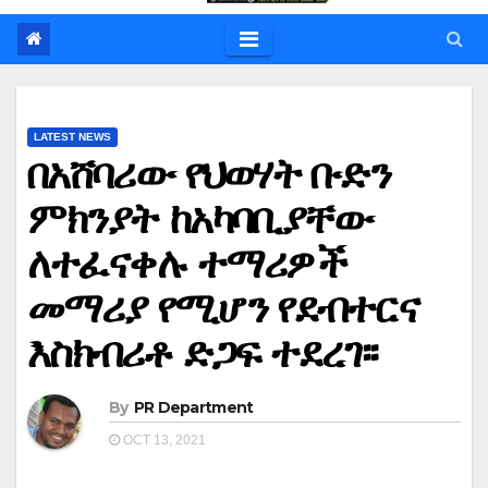
LATEST NEWS
በአሸባሪው የህወሃት ቡድን
ምክንያት ከአካባቢያቸው
ለተፈናቀሉ ተማሪዎች
መማሪያ የሚሆን የደብተርና
እስክብሪቶ ድጋፍ ተደረገ፡፡
By
PR Department
OCT 13, 2021