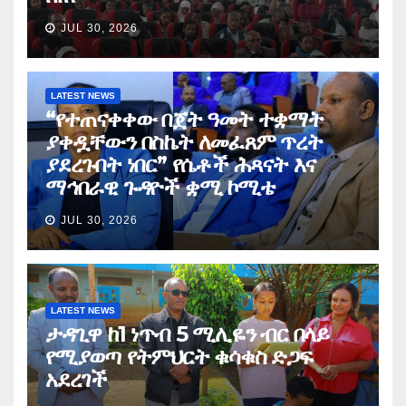
JUL 30, 2026
LATEST NEWS
“የተጠናቀቀው በጀት ዓመት ተቋማት
ያቀዷቸውን በስኬት ለመፈጸም ጥረት
ያደረጉበት ነበር” የሴቶች ሕጻናት እና
ማኅበራዊ ጉዳዮች ቋሚ ኮሚቴ
JUL 30, 2026
LATEST NEWS
ታዳጊዋ ከ1 ነጥብ 5 ሚሊዬን ብር በላይ
የሚያወጣ የትምህርት ቁሳቁስ ድጋፍ
አደረገች