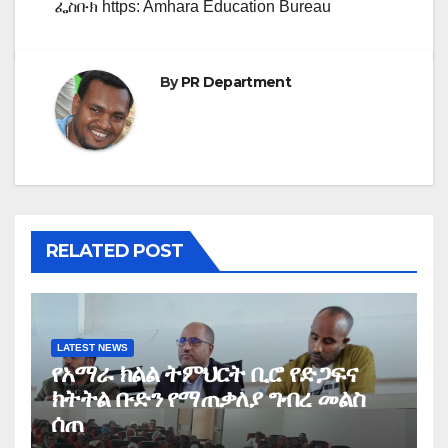
ፌስቡክ https: Amhara Education Bureau
By
PR Department
RELATED POST
LATEST NEWS
የአማራ ክልል ትምህርት ቢሮ የድጋፍና
ክትትል ቡድን የማጠቃለያ ግብረ መልስ
ሰጠ