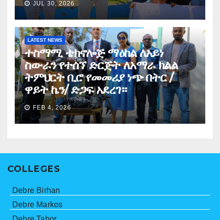
JUL 30, 2026
LATEST NEWS
ተስማሚ ቴክኖሎጅ ማዕከል ለአይነ
ስውራን የተሰኘ ድርጅት ለአማራ ክልል
ትምህርት ቢሮ የመመሪያ ነጭ በትር /
ዋይት ኬን/ ድጋፍ አደረገ።
FEB 4, 2026
COLLEGES
Debre Birhan
Debre Markos
Debre Tabor