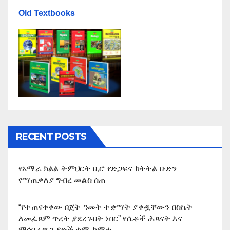
Old Textbooks
RECENT POSTS
የአማራ ክልል ትምህርት ቢሮ የድጋፍና ክትትል ቡድን
የማጠቃለያ ግብረ መልስ ሰጠ
“የተጠናቀቀው በጀት ዓመት ተቋማት ያቀዷቸውን በስኬት
ለመፈጸም ጥረት ያደረጉበት ነበር” የሴቶች ሕጻናት እና
ማኅበራዊ ጉዳዮች ቋሚ ኮሚቴ