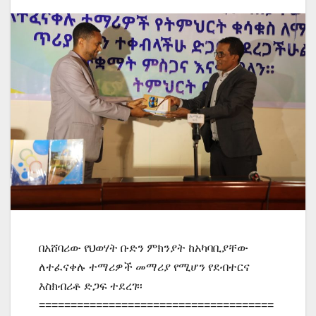
በአሸባሪው የህወሃት ቡድን ምክንያት ከአካባቢያቸው
ለተፈናቀሉ ተማሪዎች መማሪያ የሚሆን የደብተርና
እስክብሪቶ ድጋፍ ተደረገ፡፡
=====================================