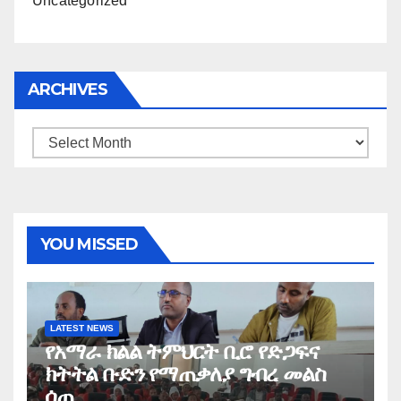
Uncategorized
ARCHIVES
Archives
YOU MISSED
LATEST NEWS
የአማራ ክልል ትምህርት ቢሮ የድጋፍና
ክትትል ቡድን የማጠቃለያ ግብረ መልስ
ሰጠ