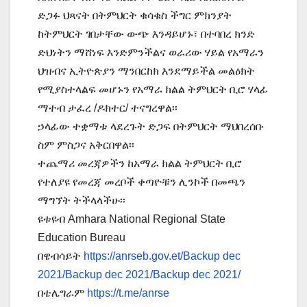
ድጋፉ ህጻናት በትምህርት ቁሳቁስ ችግር ምክንያት
ከትምህርት ገበታቸው ውጭ እንዳይሆኑ፣ በተባበረ ክንድ
ድህነትን ማሸነፍ እንድምንችልና ወራሪው ሃይል የአማራን
ህዝብና ኢትዮጵያን ማንበርከክ እንደማይችል መልዕክት
የሚያስተላልፍ መሆኑን የአማራ ክልል ትምህርት ቢሮ ሃላፊ
ማተብ ታፈረ /ዶክተር/ ተናግረዋል፡፡
ኃላፊው ተቋማቱ ላደረጉት ድጋፍ በትምህርት ማህበረሰቡ
ስም ምስጋና አቅርበዋል፡፡
ተጨማሪ መረጃዎችን ከአማራ ክልል ትምህርት ቢሮ
የተለያዩ የመረጃ መረቦች ቀጣዮቹን ሊንኮች በመጫን
ማግኘት ትችላላችሁ፡፡
ዩቱዩብ Amhara National Regional State
Education Bureau
በዌብሳይት
https://anrseb.gov.et/Backup dec
2021/Backup dec 2021/Backup dec 2021/
በቴሌግራም
https://t.me/anrse