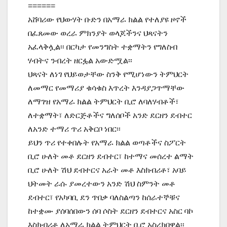
======
አሸባሪው የህውሃት ቡድን በአማራ ክልል የተለያዩ ዞኖች
በፈጸመው ወረራ ምክንያት ወላጆችንና ህጻናትን
አፈላቅሏል፡፡ በርካታ የመንግስት ተቋማትን የግለስብ
ሃብትና ንብረት ዘርፏል አውድሟል፡፡
ህጻናት ለነገ የህይወታቸው ስንቅ የሚሆነውን ትምህርት
ለመማር የመማሪያ ቁሳቁስ እጥረት እንዳያጋጥማቸው
ለማገዝ የአማራ ክልል ትምህርት ቢሮ ለባለሃብቶች፣
ለተቋማት፣ ለድርጅቶችና ግለሰቦች አንድ ደርዘን ደብተር
ለአንድ ተማሪ ጥሪ አቅርቦ ነበር፡፡
ይህን ጥሪ የተቀበሉት የአማራ ክልል ወጣቶችና ስፖርት
ቢሮ ሁለት መቶ ደርዘን ደብተር፣ ከተማና መሰረተ ልማት
ቢሮ ሁለት ሽህ ደብተርና አራት መቶ እስክብሪቶ፣ አባይ
ህትመት ራሱ ያመረተውን አንድ ሽህ ስምንት መቶ
ደብተር፣ የአካባቢ ደን ጥበቃ ባለስልጣን ከሰራተኞቹና
ከተቋሙ ያሰባሰበውን ሰባ ሶስት ደርዘን ደብተርና አስር ባኮ
እስክብሪቶ ለአማራ ክልል ትምህርት ቢሮ አስረክበዋል፡፡