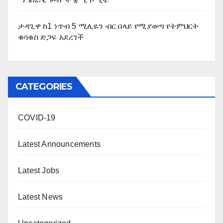
ታዳጊዋ ከ1 ነጥብ 5 ሚሊዬን ብር በላይ የሚያወጣ የትምህርት
ቁሳቁስ ድጋፍ አደረገች
CATEGORIES
COVID-19
Latest Announcements
Latest Jobs
Latest News