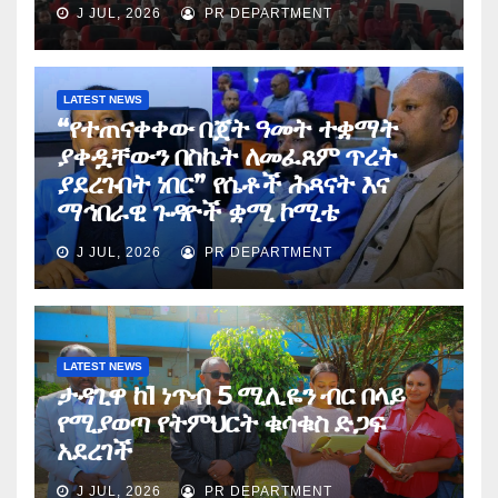
J JUL, 2026
PR DEPARTMENT
LATEST NEWS
“የተጠናቀቀው በጀት ዓመት ተቋማት
ያቀዷቸውን በስኬት ለመፈጸም ጥረት
ያደረጉበት ነበር” የሴቶች ሕጻናት እና
ማኅበራዊ ጉዳዮች ቋሚ ኮሚቴ
J JUL, 2026
PR DEPARTMENT
LATEST NEWS
ታዳጊዋ ከ1 ነጥብ 5 ሚሊዬን ብር በላይ
የሚያወጣ የትምህርት ቁሳቁስ ድጋፍ
አደረገች
J JUL, 2026
PR DEPARTMENT