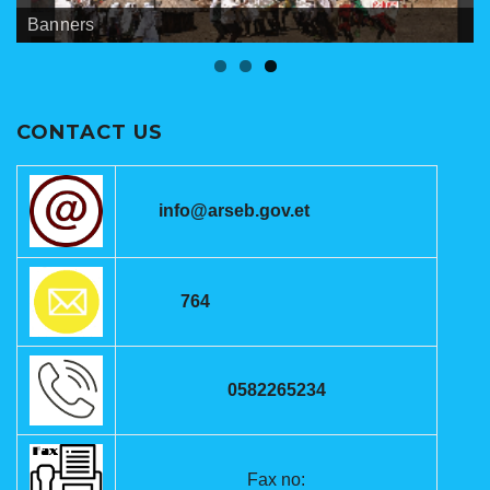
Banners
Meetings
ANRSEB Photo Gallery
CONTACT US
info@arseb.gov.et
764
0582265234
Fax no: