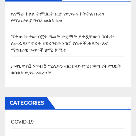
የአማራ ክልል ትምህርት ቢሮ የድጋፍና ክትትል ቡድን
የማጠቃለያ ግብረ መልስ ሰጠ
“የተጠናቀቀው በጀት ዓመት ተቋማት ያቀዷቸውን በስኬት
ለመፈጸም ጥረት ያደረጉበት ነበር” የሴቶች ሕጻናት እና
ማኅበራዊ ጉዳዮች ቋሚ ኮሚቴ
ታዳጊዋ ከ1 ነጥብ 5 ሚሊዬን ብር በላይ የሚያወጣ የትምህርት
ቁሳቁስ ድጋፍ አደረገች
CATEGORIES
COVID-19