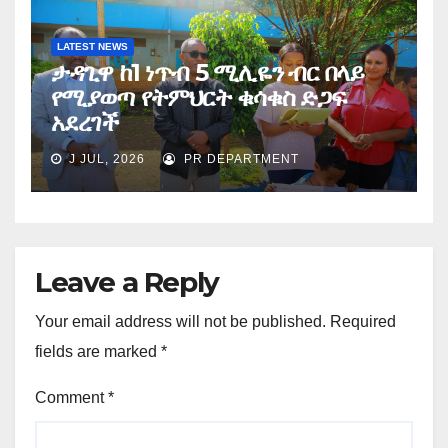
LATEST NEWS
ታዳጊዋ ከ1 ነጥብ 5 ሚሊዬን ብር በላይ
የሚያወጣ የትምህርት ቁሳቁስ ድጋፍ
አደረገች
J JUL, 2026
PR DEPARTMENT
Leave a Reply
Your email address will not be published.
Required
fields are marked
*
Comment
*