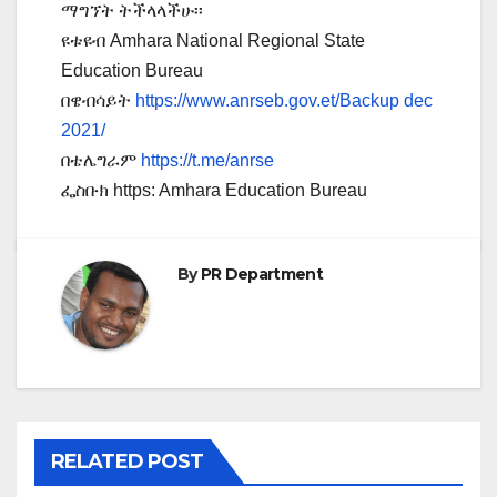
ማግኘት ትችላላችሁ፡፡
ዩቱዩብ Amhara National Regional State
Education Bureau
በዌብሳይት
https://www.anrseb.gov.et/Backup dec
2021/
በቴሌግራም
https://t.me/anrse
ፌስቡክ https: Amhara Education Bureau
By
PR Department
RELATED POST