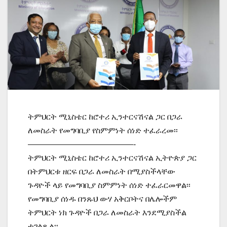
ትምህርት ሚኒስቴር ከሮተሪ ኢንተርናሽናል ጋር በጋራ
ለመስራት የመግባቢያ የስምምነት ሰነድ ተፈራረመ፡፡
—————————————-
ትምህርት ሚኒስቴር ከሮተሪ ኢንተርናሽናል ኢትዮጵያ ጋር
በትምህርቱ ዘርፍ በጋራ ለመስራት በሚያስችላቸው
ጉዳዮች ላይ የመግባቢያ ስምምነት ሰነድ ተፈራርመዋል፡፡
የመግባቢያ ሰነዱ በንጹህ ውሃ አቅርቦትና በሌሎችም
ትምህርት ነክ ጉዳዮች በጋራ ለመስራት እንደሚያስችል
ተገልጿል፡፡