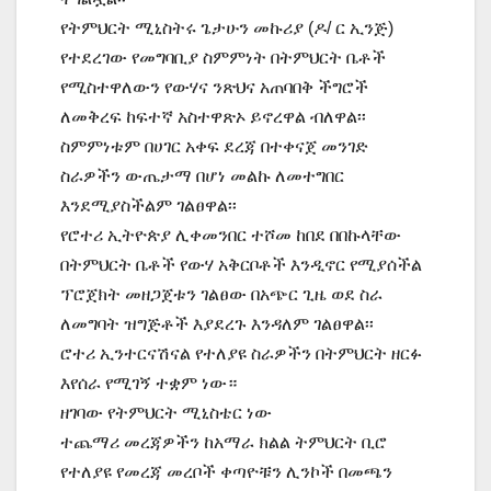
የትምህርት ሚኒስትሩ ጌታሁን መኩሪያ (ዶ/ ር ኢንጅ)
የተደረገው የመግባቢያ ስምምነት በትምህርት ቤቶች
የሚስተዋለውን የውሃና ንጽህና አጠባበቅ ችግሮች
ለመቅረፍ ከፍተኛ አስተዋጽኦ ይኖረዋል ብለዋል፡፡
ስምምነቱም በሀገር አቀፍ ደረጃ በተቀናጀ መንገድ
ስራዎችን ውጤታማ በሆነ መልኩ ለመተግበር
እንደሚያስችልም ገልፀዋል፡፡
የሮተሪ ኢትዮጵያ ሊቀመንበር ተሾመ ከበደ በበኩላቸው
በትምህርት ቤቶች የውሃ አቅርቦቶች እንዲኖር የሚያሰችል
ፕሮጀክት መዘጋጀቱን ገልፀው በአጭር ጊዜ ወደ ስራ
ለመግባት ዝግጅቶች እያደረጉ እንዳለም ገልፀዋል፡፡
ሮተሪ ኢንተርናሽናል የተለያዩ ስራዎችን በትምህርት ዘርፉ
እየሰራ የሚገኝ ተቋም ነው።
ዘገባው የትምህርት ሚኒስቴር ነው
ተጨማሪ መረጃዎችን ከአማራ ክልል ትምህርት ቢሮ
የተለያዩ የመረጃ መረቦች ቀጣዮቹን ሊንኮች በመጫን