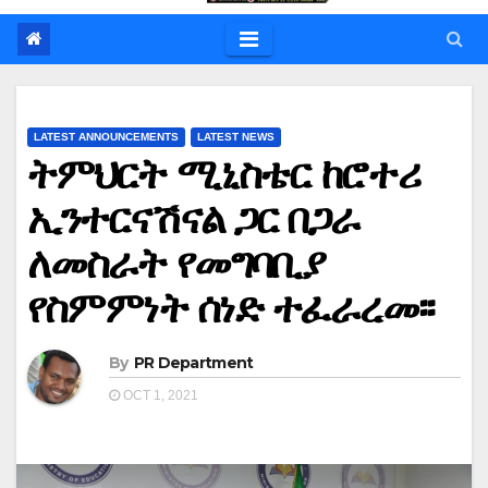
LATEST ANNOUNCEMENTS
LATEST NEWS
ትምህርት ሚኒስቴር ከሮተሪ
ኢንተርናሽናል ጋር በጋራ
ለመስራት የመግባቢያ
የስምምነት ሰነድ ተፈራረመ፡፡
By
PR Department
OCT 1, 2021