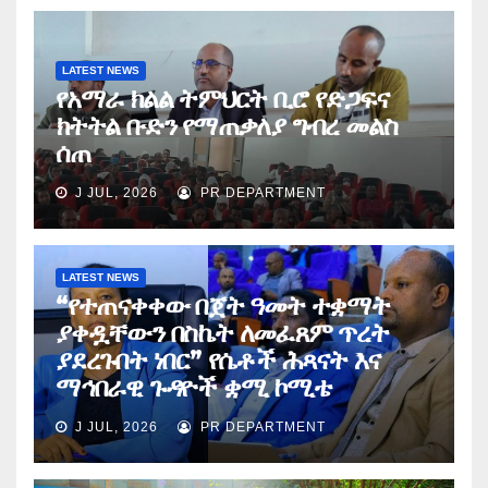
LATEST NEWS
የአማራ ክልል ትምህርት ቢሮ የድጋፍና
ክትትል ቡድን የማጠቃለያ ግብረ መልስ
ሰጠ
J JUL, 2026
PR DEPARTMENT
LATEST NEWS
“የተጠናቀቀው በጀት ዓመት ተቋማት
ያቀዷቸውን በስኬት ለመፈጸም ጥረት
ያደረጉበት ነበር” የሴቶች ሕጻናት እና
ማኅበራዊ ጉዳዮች ቋሚ ኮሚቴ
J JUL, 2026
PR DEPARTMENT