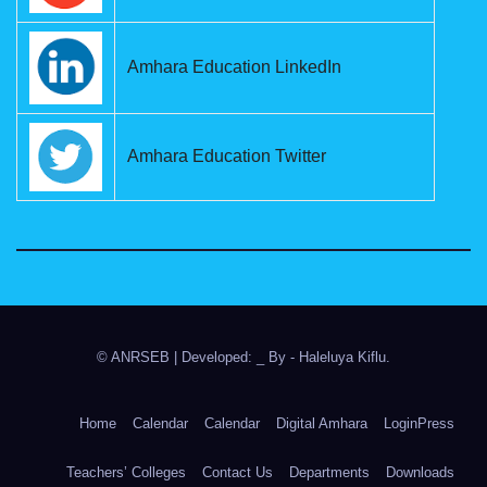
Amhara Education LinkedIn
Amhara Education Twitter
© ANRSEB
|
Developed: _ By
- Haleluya Kiflu
.
Home
Calendar
Calendar
Digital Amhara
LoginPress
Teachers’ Colleges
Contact Us
Departments
Downloads