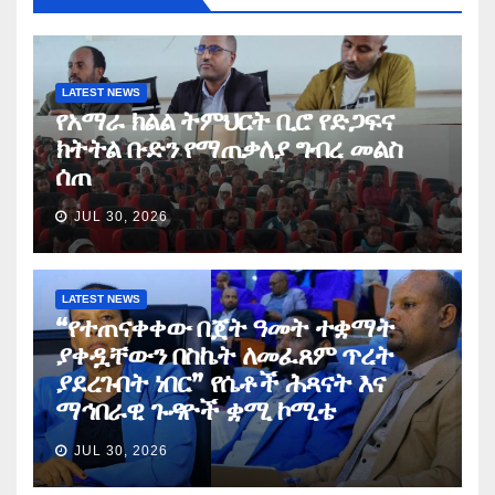
LATEST NEWS
የአማራ ክልል ትምህርት ቢሮ የድጋፍና
ክትትል ቡድን የማጠቃለያ ግብረ መልስ
ሰጠ
JUL 30, 2026
LATEST NEWS
“የተጠናቀቀው በጀት ዓመት ተቋማት
ያቀዷቸውን በስኬት ለመፈጸም ጥረት
ያደረጉበት ነበር” የሴቶች ሕጻናት እና
ማኅበራዊ ጉዳዮች ቋሚ ኮሚቴ
JUL 30, 2026