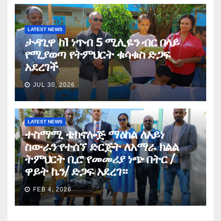
LATEST NEWS
ታዳጊዋ ከ1 ነጥብ 5 ሚሊዬን ብር በላይ
የሚያወጣ የትምህርት ቁሳቁስ ድጋፍ
አደረገች
JUL 30, 2026
LATEST NEWS
ተስማሚ ቴክኖሎጅ ማዕከል ለአይነ
ስውራን የተሰኘ ድርጅት ለአማራ ክልል
ትምህርት ቢሮ የመመሪያ ነጭ በትር /
ዋይት ኬን/ ድጋፍ አደረገ።
FEB 4, 2026