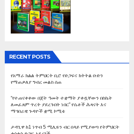
RECENT POSTS
የአማራ ክልል ትምህርት ቢሮ የድጋፍና ክትትል ቡድን
የማጠቃለያ ግብረ መልስ ሰጠ
“የተጠናቀቀው በጀት ዓመት ተቋማት ያቀዷቸውን በስኬት
ለመፈጸም ጥረት ያደረጉበት ነበር” የሴቶች ሕጻናት እና
ማኅበራዊ ጉዳዮች ቋሚ ኮሚቴ
ታዳጊዋ ከ1 ነጥብ 5 ሚሊዬን ብር በላይ የሚያወጣ የትምህርት
ቁሳቁስ ድጋፍ አደረገች