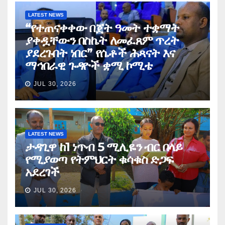
LATEST NEWS
“የተጠናቀቀው በጀት ዓመት ተቋማት
ያቀዷቸውን በስኬት ለመፈጸም ጥረት
ያደረጉበት ነበር” የሴቶች ሕጻናት እና
ማኅበራዊ ጉዳዮች ቋሚ ኮሚቴ
JUL 30, 2026
LATEST NEWS
ታዳጊዋ ከ1 ነጥብ 5 ሚሊዬን ብር በላይ
የሚያወጣ የትምህርት ቁሳቁስ ድጋፍ
አደረገች
JUL 30, 2026