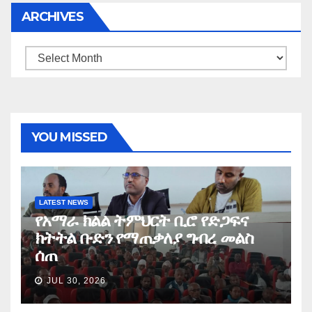
ARCHIVES
Archives
YOU MISSED
LATEST NEWS
የአማራ ክልል ትምህርት ቢሮ የድጋፍና
ክትትል ቡድን የማጠቃለያ ግብረ መልስ
ሰጠ
JUL 30, 2026