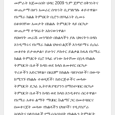
መምራት ከጀመሩበት ህዳር 2009 ዓ.ም ጀምሮ በቅንነትና
ውጤታማ በሆነ አመራር ሰጭነት ሲያገለግሉ ቆይተዋል፡፡
የአማራ ክልል ትምህርት ቢሮን በሃላፊነት ሲመሩ
በቆዩባቸው አመታት በክልሉ ትምህርት ላይ በርካታ
ውጤታማ ተግባራት አከናውነዋል፡፡
የህወሃት መራሹ መንግስት በክልላችን ያሉ ህጻናትን በዳስ
እንዲማሩና የአማራ ክልል ህዝብ ልጆች እንዳይማሩ ሲሰራ
መቆየቱ ይታወቃል፡፡ ይሁንና ዶክተር ይልቃል ከፋለ የአማራ
ክልል ትምህርት ቢሮ ሃላፊ ሆነው ከተሾሙ በኋላ የክልሉ
ትምህርት ቤቶች ከዳስ ወደ ክላስ ለመቀየር በርካታ
ጥረቶችን አድርገዋል፡፡ በዚህም ከክልሉ ባለሃብቶች፣ በውጭ
ከሚገኙ የክልሉ ተወላጆች፣ ከድርጅቶችና መላው
ትምህርት ደጋፊ ኢትዮጵያዊያንን በማስተባበር በርካታ
ትምህርት ቤቶችን ከዳስ ወደ ክላስ እንዲቀየሩ ሰርተዋል፡፡
የአማራ አቀፍ ልማት ማህበር /አልማ/ ጋር በመተባበርና
በመቀናጀት መላው የክልላችን ህዝቦች፣ የዲያስፖራ
አባላትና ባለሃብቶች የሚራባረቡበት የክልሉን ትምህርት