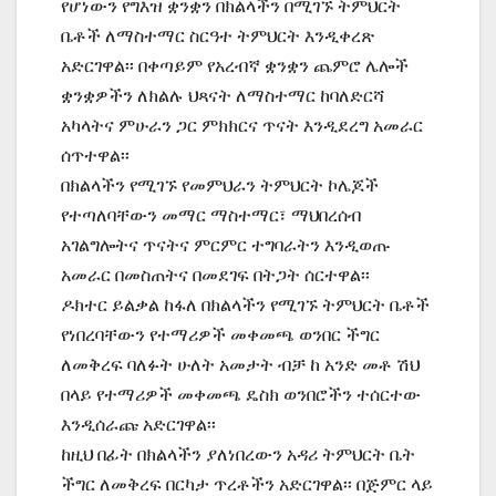
የሆነውን የግእዝ ቋንቋን በክልላችን በሚገኙ ትምህርት
ቤቶች ለማስተማር ስርዓተ ትምህርት እንዲቀረጽ
አድርገዋል፡፡ በቀጣይም የአረብኛ ቋንቋን ጨምሮ ሌሎች
ቋንቋዎችን ለክልሉ ህጻናት ለማስተማር ከባለድርሻ
አካላትና ምሁራን ጋር ምክክርና ጥናት እንዲደረግ አመራር
ሰጥተዋል፡፡
በክልላችን የሚገኙ የመምህራን ትምህርት ኮሌጆች
የተጣለባቸውን መማር ማስተማር፣ ማህበረሰብ
አገልግሎትና ጥናትና ምርምር ተግባራትን እንዲወጡ
አመራር በመስጠትና በመደገፍ በትጋት ሰርተዋል፡፡
ዶክተር ይልቃል ከፋለ በክልላችን የሚገኙ ትምህርት ቤቶች
የነበረባቸውን የተማሪዎች መቀመጫ ወንበር ችግር
ለመቅረፍ ባለፉት ሁለት አመታት ብቻ ከ አንድ መቶ ሽህ
በላይ የተማሪዎች መቀመጫ ዴስክ ወንበሮችን ተሰርተው
እንዲሰራጩ አድርገዋል፡፡
ከዚህ በፊት በክልላችን ያለነበረውን አዳሪ ትምህርት ቤት
ችግር ለመቅረፍ በርካታ ጥረቶችን አድርገዋል፡፡ በጅምር ላይ