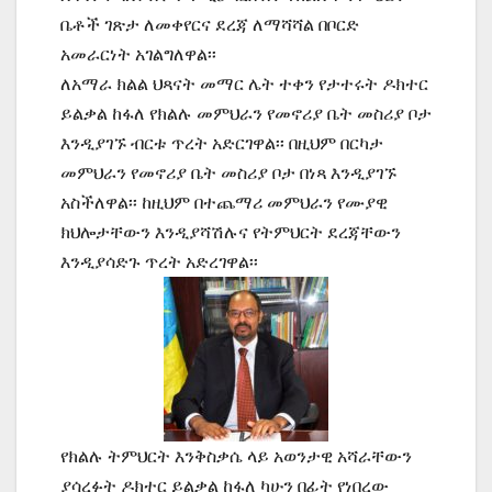
ቤቶች ገጽታ ለመቀየርና ደረጃ ለማሻሻል በቦርድ
አመራርነት አገልግለዋል፡፡
ለአማራ ክልል ህጻናት መማር ሌት ተቀን የታተሩት ዶክተር
ይልቃል ከፋለ የክልሉ መምህራን የመኖሪያ ቤት መስሪያ ቦታ
እንዲያገኙ ብርቱ ጥረት አድርገዋል፡፡ በዚህም በርካታ
መምህራን የመኖሪያ ቤት መስሪያ ቦታ በነጻ እንዲያገኙ
አስችለዋል፡፡ ከዚህም በተጨማሪ መምህራን የሙያዊ
ክህሎታቸውን እንዲያሻሽሉና የትምህርት ደረጃቸውን
እንዲያሳድጉ ጥረት አድረገዋል፡፡
የክልሉ ትምህርት እንቅስቃሴ ላይ አወንታዊ አሻራቸውን
ያሳረፉት ዶክተር ይልቃል ከፋለ ካሁን በፊት የነበረው