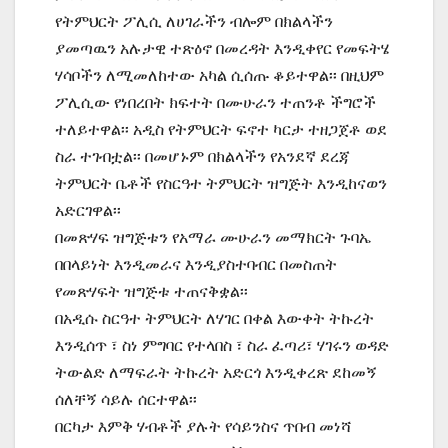
የትምህርት ፖሊሲ ለሀገራችን ብሎም በክልላችን
ያመጣዉን አሉታዊ ተጽዕኖ በመረዳት እንዲቀየር የመፍትሄ
ሃሳቦችን ለሚመለከተው አካል ሲሰጡ ቆይተዋል፡፡ በዚህም
ፖሊሲው የነበረበት ክፍተት በሙሁራን ተጠንቶ ችግሮች
ተለይተዋል፡፡ አዲስ የትምህርት ፍኖተ ካርታ ተዘጋጀቶ ወደ
ስራ ተገብቷል፡፡ በመሆኑም በክልላችን የአንደኛ ደረጃ
ትምህርት ቤቶች የስርዓተ ትምህርት ዝግጅት እንዲከናወን
አድርገዋል፡፡
በመጽሃፍ ዝግጅቱን የአማራ ሙሁራን መማክርት ጉባኤ
በበላይነት እንዲመራና እንዲያስተባብር በመስጠት
የመጽሃፍት ዝግጅቱ ተጠናቅቋል፡፡
በአዲሱ ስርዓተ ትምህርት ለሃገር በቀል እውቀት ትኩረት
እንዲሰጥ ፣ ስነ ምግባር የተላበስ ፣ ስራ ፈጣሪ፣ ሃገሩን ወዳድ
ትውልድ ለማፍራት ትኩረት አድርጎ እንዲቀረጽ ደከመኝ
ሰለቸኝ ሳይሉ ሰርተዋል፡፡
በርካታ እምቅ ሃብቶች ያሉት የሳይንስና ጥበብ መነሻ