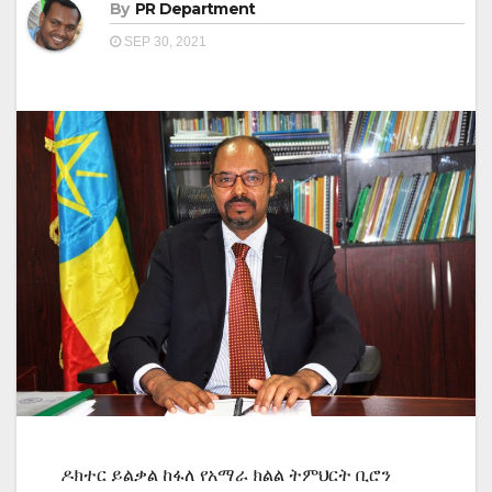
By
PR Department
SEP 30, 2021
ዶክተር ይልቃል ከፋለ የአማራ ክልል ትምህርት ቢሮን