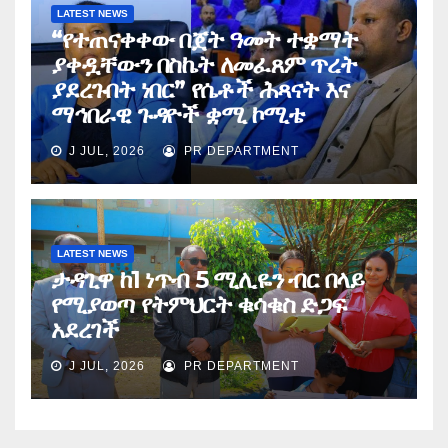
LATEST NEWS
“የተጠናቀቀው በጀት ዓመት ተቋማት
ያቀዷቸውን በስኬት ለመፈጸም ጥረት
ያደረጉበት ነበር” የሴቶች ሕጻናት እና
ማኅበራዊ ጉዳዮች ቋሚ ኮሚቴ
J JUL, 2026
PR DEPARTMENT
LATEST NEWS
ታዳጊዋ ከ1 ነጥብ 5 ሚሊዬን ብር በላይ
የሚያወጣ የትምህርት ቁሳቁስ ድጋፍ
አደረገች
J JUL, 2026
PR DEPARTMENT