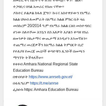
አመራሮችና ሰራተኞች ዘንድ ተወዳጅ፣ ቅን፣ ግልጽ፣
ተጋባቢና በሳል አመራር የሰጡ ናቸው፡፡
ዶክተር ይልቃል ከፋለ ጀግና፣ ኩሩና አስተዋይውን የአማራ
ክልል ህዝብ ለመምራት በአማራ ክልል ምክር ቤት ዛሬ
መስከረም 20/2014 ዓ.ም የአማራ ክልል ርዕሰ መስተዳደር
ሆነው ስለተሾሙ እንኳን ደስ አለዎት እያልን ቀጣዩ የስራ
ዘመንዎት ስኬታማና ውጤታማ እንዲሆን እንመኛለን፡፡
ተጨማሪ መረጃዎችን ከአማራ ክልል ትምህርት ቢሮ
የተለያዩ የመረጃ መረቦች ቀጣዮቹን ሊንኮች በመጫን
ማግኘት ትችላላችሁ፡፡
ዩቱዩብ Amhara National Regional State
Education Bureau
በዌብሳይት
https://www.anrseb.gov.et/
በቴሌግራም
https://t.me/anrse
ፌስቡክ https: Amhara Education Bureau