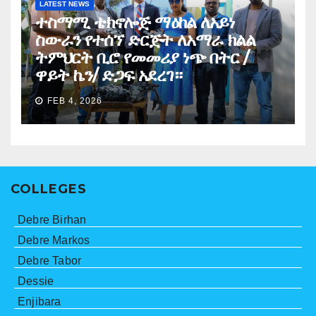
LATEST NEWS
ተስማሚ ቴክኖሎጅ ማዕከል ለአይነ
ስውራን የተሰኘ ድርጅት ለአማራ ክልል
ትምህርት ቢሮ የመመሪያ ነጭ በትር /
ዋይት ኬን/ ድጋፍ አደረገ።
FEB 4, 2026
COLLEGES
Debre Birhan
Debre Markos
Debre Tabor
Dessie
Enjibara