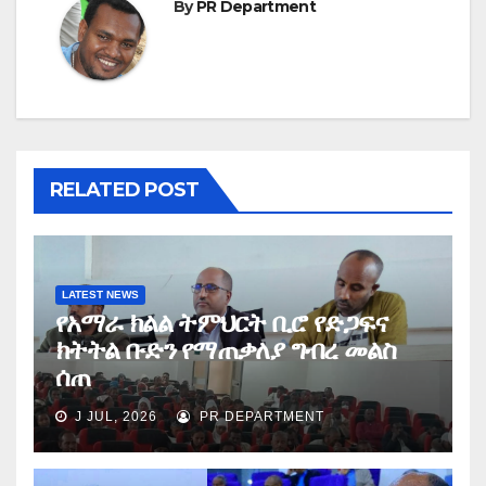
By
PR Department
RELATED POST
LATEST NEWS
የአማራ ክልል ትምህርት ቢሮ የድጋፍና
ክትትል ቡድን የማጠቃለያ ግብረ መልስ
ሰጠ
J JUL, 2026
PR DEPARTMENT