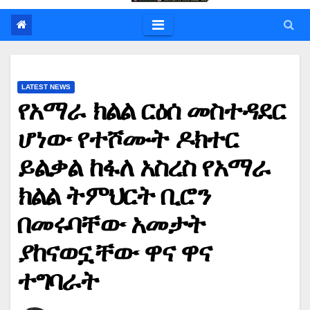
LATEST NEWS
የአማራ ክልል ርዕሰ መስተዳደር
ሆነው የተሾሙት ዶክተር
ይልቃል ከፋለ አስረስ የአማራ
ክልል ትምህርት ቢሮን
በመሩባቸው አመታት
ያከናወኗቸው ዋና ዋና
ተግባራት