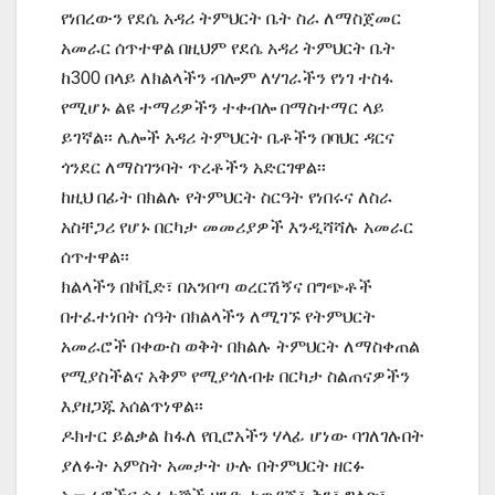
የነበረውን የደሴ አዳሪ ትምህርት ቤት ስራ ለማስጀመር
አመራር ሰጥተዋል በዚህም የደሴ አዳሪ ትምህርት ቤት
ከ300 በላይ ለክልላችን ብሎም ለሃገራችን የነገ ተስፋ
የሚሆኑ ልዩ ተማሪዎችን ተቀብሎ በማስተማር ላይ
ይገኛል፡፡ ሌሎች አዳሪ ትምህርት ቤቶችን በባህር ዳርና
ጎንደር ለማስገንባት ጥረቶችን አድርገዋል፡፡
ከዚህ በፊት በክልሉ የትምህርት ስርዓት የነበሩና ለስራ
አስቸጋሪ የሆኑ በርካታ መመሪያዎች እንዲሻሻሉ አመራር
ሰጥተዋል፡፡
ክልላችን በኮቪድ፣ በአንበጣ ወረርሽኝና በግጭቶች
በተፈተነበት ሰዓት በክልላችን ለሚገኙ የትምህርት
አመራሮች በቀውስ ወቅት በክልሉ ትምህርት ለማስቀጠል
የሚያስችልና አቅም የሚያጎለብቱ በርካታ ስልጠናዎችን
እያዘጋጁ አሰልጥነዋል፡፡
ዶክተር ይልቃል ከፋለ የቢሮአችን ሃላፊ ሆነው ባገለገሉበት
ያለፉት አምስት አመታት ሁሉ በትምህርት ዘርፉ