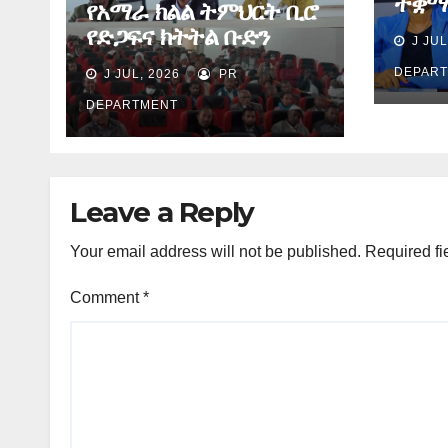
ተቋማ
የአማራ ክልል ትምህርት ቢሮ
በስኬ
የድጋፍና ክትትል ቡድን
J JUL
ያደረጉ
የማጠቃለያ ግብረ መልስ ሰጠ
ሕጻና
DEPAR
J JUL, 2026
PR
ጉዳዮ
DEPARTMENT
Leave a Reply
Your email address will not be published.
Required fi
Comment
*