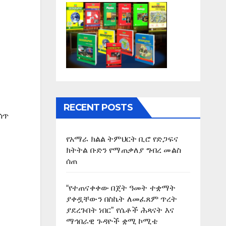
RECENT POSTS
ሰጥ
የአማራ ክልል ትምህርት ቢሮ የድጋፍና
ክትትል ቡድን የማጠቃለያ ግብረ መልስ
ሰጠ
“የተጠናቀቀው በጀት ዓመት ተቋማት
ያቀዷቸውን በስኬት ለመፈጸም ጥረት
ያደረጉበት ነበር” የሴቶች ሕጻናት እና
ማኅበራዊ ጉዳዮች ቋሚ ኮሚቴ