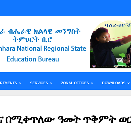
ARTMENTS
SERVICES
ZONAL OFFICES
DOWNLOADS
ተና በሚቀጥለው ዓመት ጥቅምት ወ