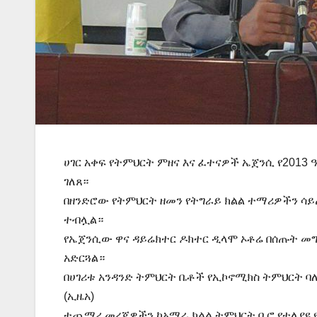
ሀገር አቀፍ የትምህርት ምዘና እና ፈተናዎች ኤጀንሲ የ2013 
ገለጸ።
በዘንድሮው የትምህርት ዘመን የትግራይ ክልል ተማሪዎችን ሳ
ተብሏል።
የኤጀንሲው ዋና ዳይሬክተር ዶክተር ዲላሞ ኦቶሬ በሰጡት 
አድርጓል።
በሀገሪቱ አንዳንድ ትምህርት ቤቶች የኢኮኖሚክስ ትምህርት 
(ኢዜአ)
ተጨማሪ መረጃዎችን ከአማራ ክልል ትምህርት ቢሮ የተለያዩ 