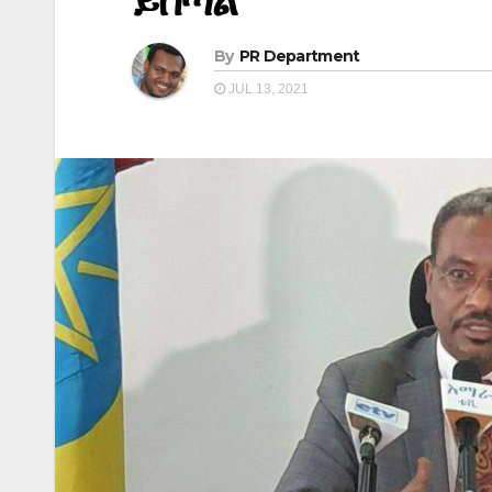
ይሰጣል
By
PR Department
JUL 13, 2021