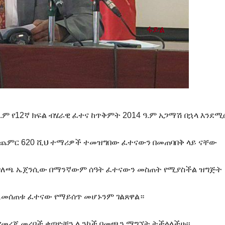
ዓ.ም የ12ኛ ክፍል ብሄራዊ ፈተና ከጥቅምት 2014 ዓ.ም አጋማሽ በኋላ እንደሚ
ይጨምር 620 ሺህ ተማሪዎች ተመዝግበው ፈተናውን በመጠባበቅ ላይ ናቸው
መግለጫ ኤጀንሲው በማንኛውም ሰዓት ፈተናውን መስጠት የሚያስችል ዝግጅት
ባለመሰጠቱ ፈተናው የማይሰጥ መሆኑንም ገልጸዋል።
የመረጃ መረቦች ቀጣዮቹን ሊንኮች በመጫን ማግኘት ትችላላችሁ፡፡