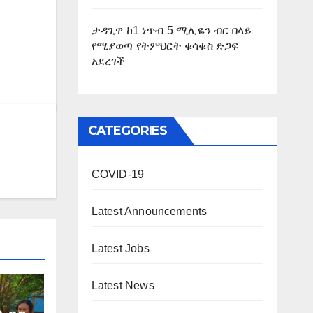
ታዳጊዋ ከ1 ነጥብ 5 ሚሊዬን ብር በላይ
የሚያወጣ የትምህርት ቁሳቁስ ድጋፍ
አደረገች
CATEGORIES
COVID-19
Latest Announcements
Latest Jobs
Latest News