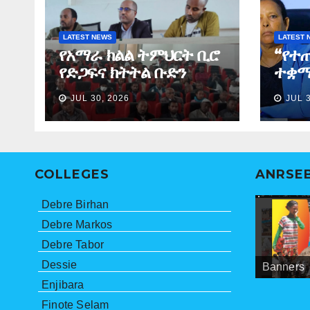
LATEST NEWS
LATEST 
የአማራ ክልል ትምህርት ቢሮ
“የተ
የድጋፍና ክትትል ቡድን
ተቋማ
የማጠቃለያ ግብረ መልስ ሰጠ
ለመፈ
JUL 30, 2026
JUL 
ነበር”
ማኅበ
ኮሚ
COLLEGES
ANRSE
Debre Birhan
Debre Markos
Debre Tabor
Dessie
Banners
Meetings
ANRSEB P
Enjibara
Finote Selam