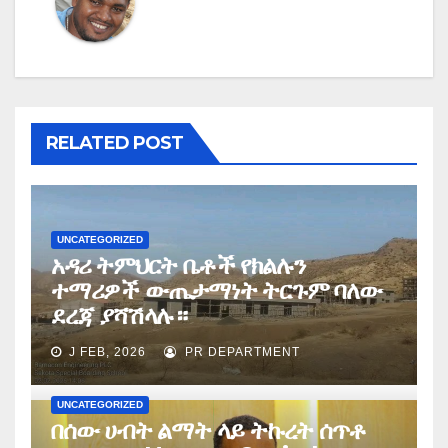
RELATED POST
UNCATEGORIZED
አዳሪ ትምህርት ቤቶች የክልሉን
ተማሪዎች ውጤታማነት ትርጉም ባለው
ደረጃ ያሻሽላሉ።
J FEB, 2026
PR DEPARTMENT
UNCATEGORIZED
በሰው ሀብት ልማት ላይ ትኩረት ሰጥቶ