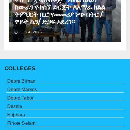
ስውራን የተሰኘ ድርጅት ለአማራ ክልል
ትምህርት ቢሮ የመመሪያ ነጭ በትር /
ዋይት ኬን/ ድጋፍ አደረገ።
FEB 4, 2026
COLLEGES
Debre Birhan
Debre Markos
Debre Tabor
Dessie
Enjibara
Finote Selam