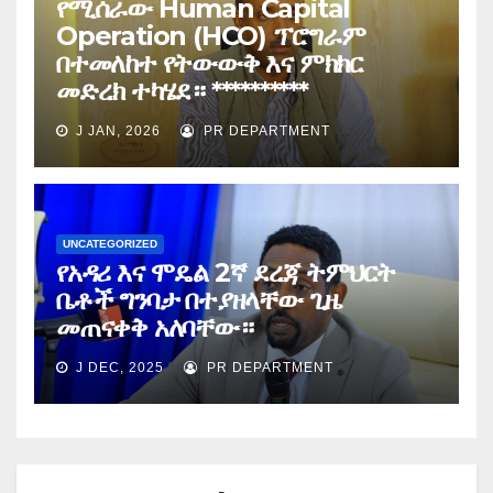
የሚሰራው Human Capital
Operation (HCO) ፕሮግራም
በተመለከተ የትውውቅ እና ምክክር
መድረክ ተካሄደ። **********
J JAN, 2026
PR DEPARTMENT
UNCATEGORIZED
የአዳሪ እና ሞዴል 2ኛ ደረጃ ትምህርት
ቤቶች ግንባታ በተያዘላቸው ጊዜ
መጠናቀቅ አለባቸው።
J DEC, 2025
PR DEPARTMENT