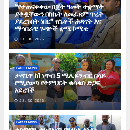
“የተጠናቀቀው በጀት ዓመት ተቋማት
ያቀዷቸውን በስኬት ለመፈጸም ጥረት
ያደረጉበት ነበር” የሴቶች ሕጻናት እና
ማኅበራዊ ጉዳዮች ቋሚ ኮሚቴ
JUL 30, 2026
LATEST NEWS
ታዳጊዋ ከ1 ነጥብ 5 ሚሊዬን ብር በላይ
የሚያወጣ የትምህርት ቁሳቁስ ድጋፍ
አደረገች
JUL 30, 2026
LATEST NEWS
ተስማሚ ቴክኖሎጅ ማዕከል ለአይነ