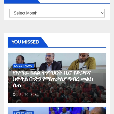
Archives
YOU MISSED
LATEST NEWS
የአማራ ክልል ትምህርት ቢሮ የድጋፍና
ክትትል ቡድን የማጠቃለያ ግብረ መልስ
ሰጠ
JUL 30, 2026
LATEST NEWS