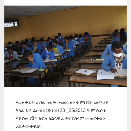
የወልቃይት ጠገዴ ሰቲት ሁመራ ዞን ትምህርት መምሪያ
ሃላፊ አቶ ልዑልሰገድ ከሰኔ23 _25/2013 ዓ.ም ሲሰጥ
የቆየው የ8ኛ ክፍል ክልላዊ ፈተና በሰላም መጠናቀቁን
አስታውቀዋል፡፡