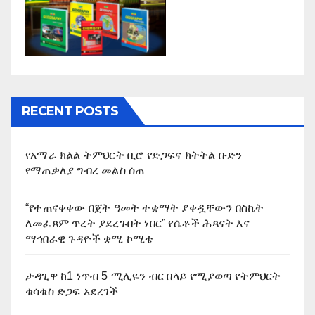
RECENT POSTS
የአማራ ክልል ትምህርት ቢሮ የድጋፍና ክትትል ቡድን
የማጠቃለያ ግብረ መልስ ሰጠ
“የተጠናቀቀው በጀት ዓመት ተቋማት ያቀዷቸውን በስኬት
ለመፈጸም ጥረት ያደረጉበት ነበር” የሴቶች ሕጻናት እና
ማኅበራዊ ጉዳዮች ቋሚ ኮሚቴ
ታዳጊዋ ከ1 ነጥብ 5 ሚሊዬን ብር በላይ የሚያወጣ የትምህርት
ቁሳቁስ ድጋፍ አደረገች