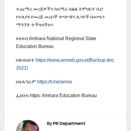
ተጨማሪ መረጃዎችን ከአማራ ክልል ትምህርት ቢሮ
የተለያዩ የመረጃ መረቦች ቀጣዮቹን ሊንኮች በመጫን
ማግኘት ትችላላችሁ፡፡
ዩቱዩብ Amhara National Regional State
Education Bureau
በዌብሳይት
https://www.anrseb.gov.et/Backup dec
2021/
በቴሌግራም
https://t.me/anrse
ፌስቡክ https: Amhara Education Bureau
By
PR Department