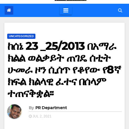
UNCATEGORIZED
ከሰኔ 23 _25/2013 በአማራ
ክልል ወልቃይት ጠገዴ ሰቲት
ሁመራ ዞን ሲሰጥ የቆየው የ8ኛ
ክፍል ክልላዊ ፈተና በሰላም
ተጠናቅቋል፡፡
By
PR Department
JUL 2, 2021