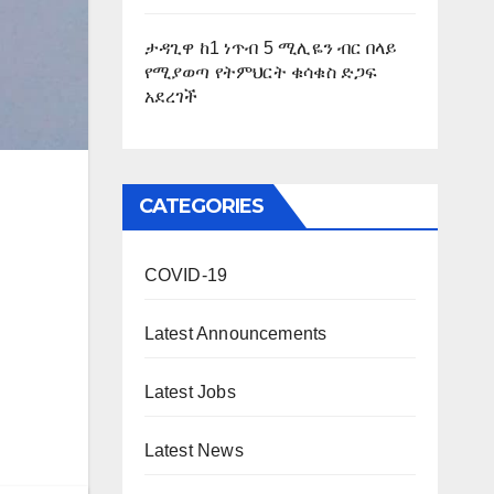
ታዳጊዋ ከ1 ነጥብ 5 ሚሊዬን ብር በላይ
የሚያወጣ የትምህርት ቁሳቁስ ድጋፍ
አደረገች
CATEGORIES
COVID-19
Latest Announcements
Latest Jobs
Latest News