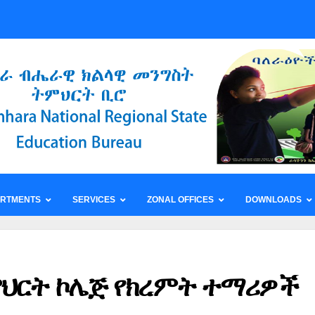
ARTMENTS
SERVICES
ZONAL OFFICES
DOWNLOADS
ህርት ኮሌጅ የክረምት ተማሪዎች