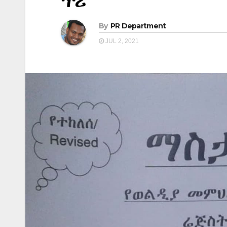
ጥሪ
By
PR Department
JUL 2, 2021