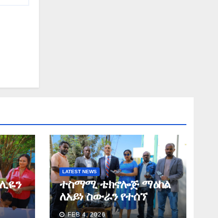
LATEST NEWS
ሚሊዬን
ተስማሚ ቴክኖሎጅ ማዕከል
ለአይነ ስውራን የተሰኘ
ጋፍ
ድርጅት ለአማራ ክልል
FEB 4, 2026