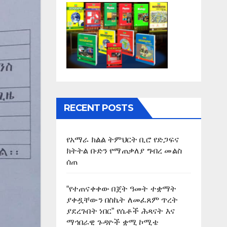
RECENT POSTS
የአማራ ክልል ትምህርት ቢሮ የድጋፍና
ክትትል ቡድን የማጠቃለያ ግብረ መልስ
ሰጠ
“የተጠናቀቀው በጀት ዓመት ተቋማት
ያቀዷቸውን በስኬት ለመፈጸም ጥረት
ያደረጉበት ነበር” የሴቶች ሕጻናት እና
ማኅበራዊ ጉዳዮች ቋሚ ኮሚቴ