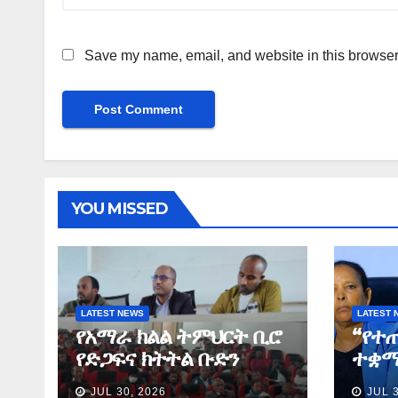
Save my name, email, and website in this browser 
YOU MISSED
LATEST NEWS
LATEST 
የአማራ ክልል ትምህርት ቢሮ
“የተ
የድጋፍና ክትትል ቡድን
ተቋማ
የማጠቃለያ ግብረ መልስ ሰጠ
ለመፈ
JUL 30, 2026
JUL 