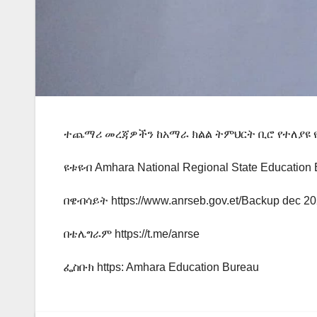
ተጨማሪ መረጃዎችን ከአማራ ክልል ትምህርት ቢሮ የተለያዩ 
ዩቱዩብ Amhara National Regional State Education
በዌብሳይት https://www.anrseb.gov.et/Backup dec 2
በቴሌግራም https://t.me/anrse
ፌስቡክ https: Amhara Education Bureau