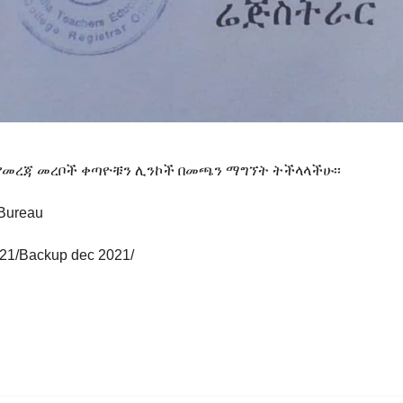
የመረጃ መረቦች ቀጣዮቹን ሊንኮች በመጫን ማግኘት ትችላላችሁ፡፡
 Bureau
021/Backup dec 2021/