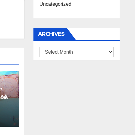
Uncategorized
ARCHIVES
Archives
ት
ዕል