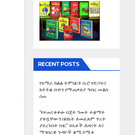
RECENT POSTS
የአማራ ክልል ትምህርት ቢሮ የድጋፍና
ክትትል ቡድን የማጠቃለያ ግብረ መልስ
ሰጠ
“የተጠናቀቀው በጀት ዓመት ተቋማት
ያቀዷቸውን በስኬት ለመፈጸም ጥረት
ያደረጉበት ነበር” የሴቶች ሕጻናት እና
ማኅበራዊ ጉዳዮች ቋሚ ኮሚቴ