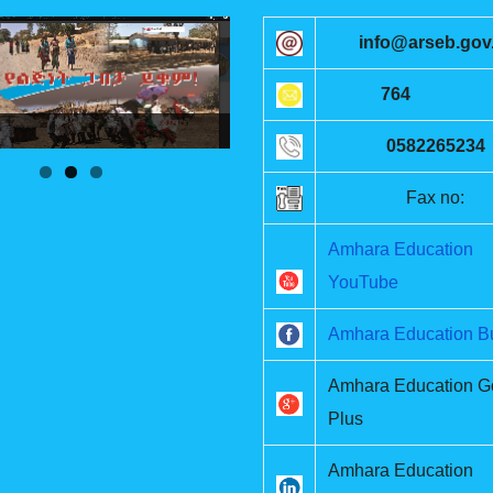
info@arseb.gov.
764
hoto Gallery
0582265234
Fax no:
Amhara Education
YouTube
Amhara Education B
Amhara Education G
Plus
Amhara Education