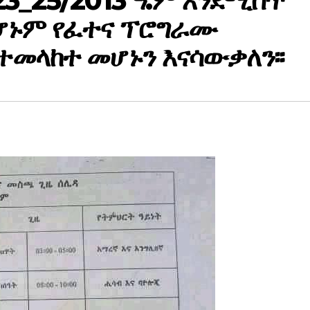
 23_25/2013 ዓ.ም እንደሚሰጥ
መሆኑም የፈተና ፕሮግራሙ
መላከተ መሆኑን እናሳውቃለን፡፡