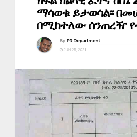
ክፍል ክልላዊ ፈተና ከሰኔ
ማሳወቁ ይታወሳል፡፡ በ
በሚከተለው ሰንጠረዥ የተ
By
PR Department
JUN 25, 2021