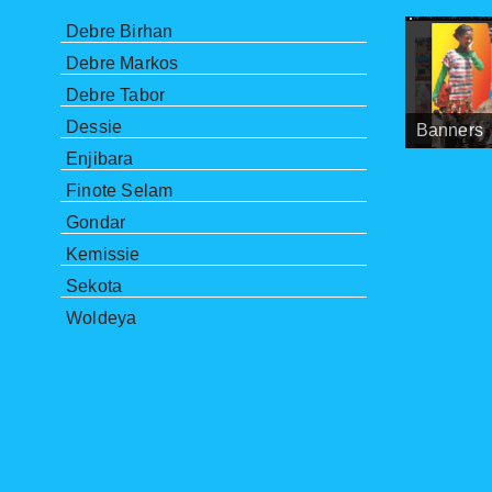
Debre Birhan
Debre Markos
Debre Tabor
Dessie
Banners
Meetings
ANRSEB P
Enjibara
Finote Selam
Gondar
Kemissie
Sekota
Woldeya