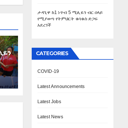
ታዳጊዋ ከ1 ነጥብ 5 ሚሊዬን ብር በላይ
የሚያወጣ የትምህርት ቁሳቁስ ድጋፍ
አደረገች
ሊዬን
CATEGORIES
ፍ
COVID-19
Latest Announcements
Latest Jobs
Latest News