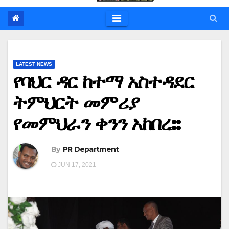
LATEST NEWS
የባህር ዳር ከተማ አስተዳደር
ትምህርት መምሪያ
የመምህራን ቀንን አከበረ::
By
PR Department
JUN 17, 2021