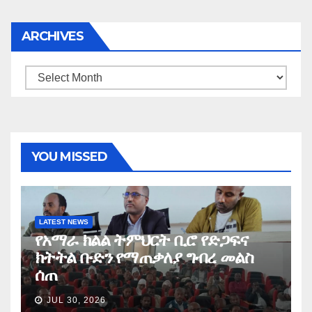
ARCHIVES
Archives
YOU MISSED
LATEST NEWS
የአማራ ክልል ትምህርት ቢሮ የድጋፍና
ክትትል ቡድን የማጠቃለያ ግብረ መልስ
ሰጠ
JUL 30, 2026