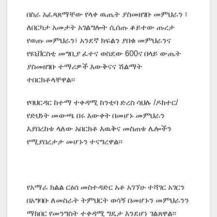
በስራ አፈጻጸማቸው የላቀ ዉጤት ያስመዘገቡ መምህራን ፣
ለበርካታ አመታት አገልግሎት ሲሰጡ ቆይተው ጡረታ
የወጡ መምህራን፣ አንደኛ ክፍልን ያበቁ መምህራንና
የዩኒቨርስቲ መግቢያ ፈተና ወስደው 600ና በላይ ውጤት
ያስመዘገቡ ተማሪዎች እውቅናና ሽልማት
ተበርክቶላቸዋል፡፡
የባህርዳር ከተማ ተቀዳሚ ከንቲባ ድረስ ሳህሉ /ዶክተር/
የድህነት መውጫ በሩ እውቀት በመሆኑ መምህራን
እያበረከቱ ላለው አበርክቶ እዉቅና መስጠቱ ሌሎችን
የሚያበረታታ መሆኑን ተናግረዋል፡፡
የአማራ ክልል ርዕሰ መስተዳድር አቶ አገኘሁ ተሻገር አገርን
በአግባቡ ለመስራት ትምህርት ወሳኝ በመሆኑን መምህራንን
ማክበር የመንግስት ተቀዳሚ ግዴታ እንደሆነ ገልጸዋል፡፡