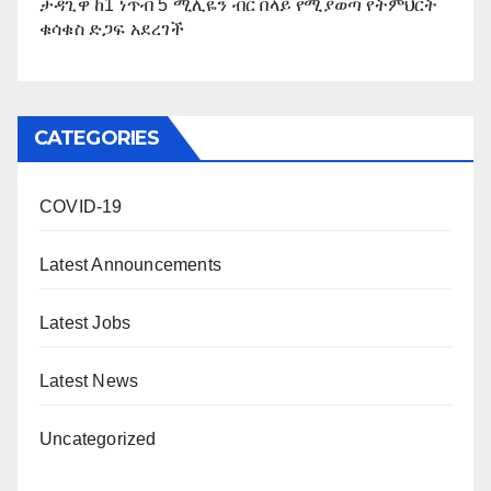
ታዳጊዋ ከ1 ነጥብ 5 ሚሊዬን ብር በላይ የሚያወጣ የትምህርት
ቁሳቁስ ድጋፍ አደረገች
CATEGORIES
COVID-19
Latest Announcements
Latest Jobs
Latest News
Uncategorized