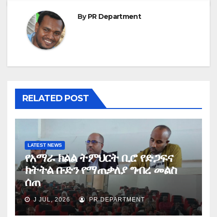
By
PR Department
RELATED POST
LATEST NEWS
የአማራ ክልል ትምህርት ቢሮ የድጋፍና
ክትትል ቡድን የማጠቃለያ ግብረ መልስ
ሰጠ
J JUL, 2026
PR DEPARTMENT