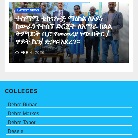
LATEST NEWS
ተስማሚ ቴክኖሎጅ ማዕከል ለአይነ
ስውራን የተሰኘ ድርጅት ለአማራ ክልል
ትምህርት ቢሮ የመመሪያ ነጭ በትር /
ዋይት ኬን/ ድጋፍ አደረገ።
FEB 4, 2026
COLLEGES
Debre Birhan
Debre Markos
Debre Tabor
Dessie