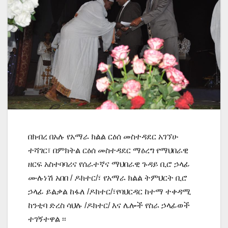
በክብረ በአሉ የአማራ ክልል ርዕሰ መስተዳደር አገኘሁ
ተሻገር፣ በምክትል ርዕሰ መስተዳደር ማዕረግ የማህበራዊ
ዘርፍ አስተባባሪና የሰራተኛና ማህበራዊ ጉዳይ ቢሮ ኃላፊ
ሙሉነሽ አበበ / ዶክተር/፣ የአማራ ክልል ትምህርት ቢሮ
ኃላፊ ይልቃል ከፋለ /ዶክተር/፣የባህርዳር ከተማ ተቀዳሚ
ከንቲባ ድረስ ሳህሉ /ዶክተር/ እና ሌሎች የስራ ኃላፊወች
ተገኝተዋል ፡፡