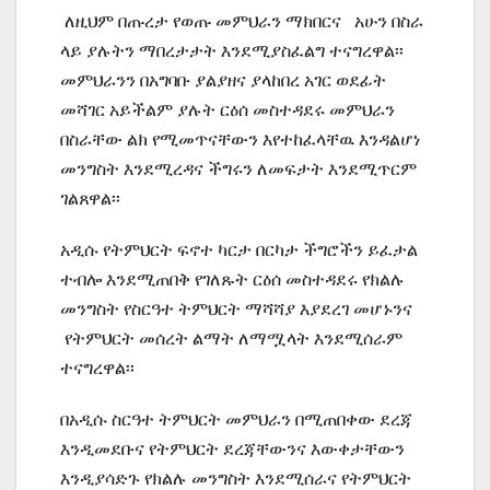
ለዚህም በጡረታ የወጡ መምህራን ማክበርና አሁን በስራ
ላይ ያሉትን ማበረታታት እንደሚያስፈልግ ተናግረዋል፡፡
መምህራንን በአግባቡ ያልያዘና ያላከበረ አገር ወደፊት
መሻገር አይችልም ያሉት ርዕሰ መስተዳደሩ መምህራን
በስራቸው ልክ የሚመጥናቸውን እየተከፈላቸዉ እንዳልሆነ
መንግስት እንደሚረዳና ችግሩን ለመፍታት እንደሚጥርም
ገልጸዋል፡፡
አዲሱ የትምህርት ፍኖተ ካርታ በርካታ ችግሮችን ይፈታል
ተብሎ እንደሚጠበቅ የገለጹት ርዕሰ መስተዳደሩ የክልሉ
መንግስት የስርዓተ ትምህርት ማሻሻያ እያደረገ መሆኑንና
የትምህርት መሰረት ልማት ለማሟላት እንደሚሰራም
ተናግረዋል፡፡
በአዲሱ ስርዓተ ትምህርት መምህራን በሚጠበቀው ደረጃ
እንዲመደቡና የትምህርት ደረጃቸውንና እውቀታቸውን
እንዲያሳድጉ የክልሉ መንግስት እንደሚሰራና የትምህርት