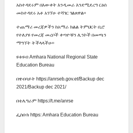
አስተዳደሩም በእውቀት እንዲመራ እንደሚደረግ ርዕሰ
መስተዳደሩ አቶ አገኘሁ ተሻገር ገልጸዋል፡፡
ተጨማሪ መረጃዎችን ከአማራ ክልል ትምህርት ቢሮ
የተለያዩ የመረጃ መረቦች ቀጣዮቹን ሊንኮች በመጫን
ማግኘት ትችላላችሁ፡፡
ዩቱዩብ Amhara National Regional State
Education Bureau
በዌብሳይት https://anrseb.gov.et/Backup dec
2021/Backup dec 2021/
በቴሌግራም https://t.me/anrse
ፌስቡክ https: Amhara Education Bureau