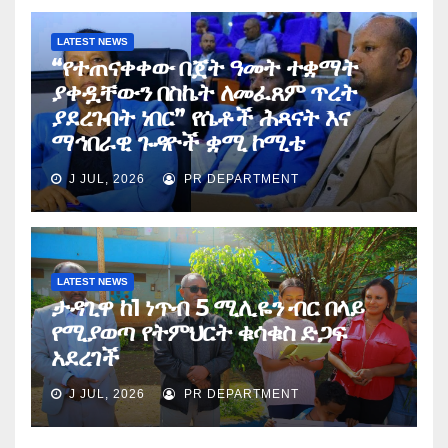
LATEST NEWS
“የተጠናቀቀው በጀት ዓመት ተቋማት
ያቀዷቸውን በስኬት ለመፈጸም ጥረት
ያደረጉበት ነበር” የሴቶች ሕጻናት እና
ማኅበራዊ ጉዳዮች ቋሚ ኮሚቴ
J JUL, 2026
PR DEPARTMENT
LATEST NEWS
ታዳጊዋ ከ1 ነጥብ 5 ሚሊዬን ብር በላይ
የሚያወጣ የትምህርት ቁሳቁስ ድጋፍ
አደረገች
J JUL, 2026
PR DEPARTMENT