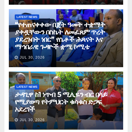
LATEST NEWS
“የተጠናቀቀው በጀት ዓመት ተቋማት
ያቀዷቸውን በስኬት ለመፈጸም ጥረት
ያደረጉበት ነበር” የሴቶች ሕጻናት እና
ማኅበራዊ ጉዳዮች ቋሚ ኮሚቴ
JUL 30, 2026
LATEST NEWS
ታዳጊዋ ከ1 ነጥብ 5 ሚሊዬን ብር በላይ
የሚያወጣ የትምህርት ቁሳቁስ ድጋፍ
አደረገች
JUL 30, 2026