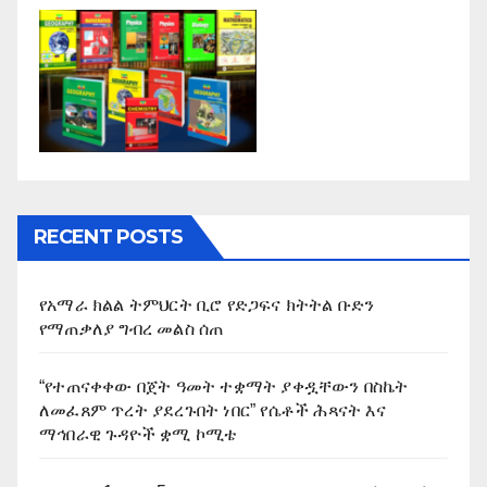
RECENT POSTS
የአማራ ክልል ትምህርት ቢሮ የድጋፍና ክትትል ቡድን
የማጠቃለያ ግብረ መልስ ሰጠ
“የተጠናቀቀው በጀት ዓመት ተቋማት ያቀዷቸውን በስኬት
ለመፈጸም ጥረት ያደረጉበት ነበር” የሴቶች ሕጻናት እና
ማኅበራዊ ጉዳዮች ቋሚ ኮሚቴ