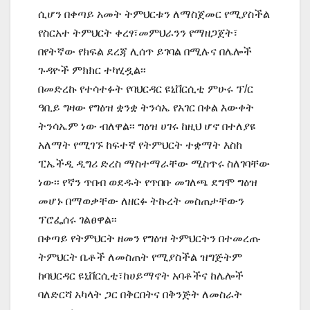
ሲሆን በቀጣይ አመት ትምህርቱን ለማስጀመር የሚያስችል
የስርአተ ትምህርት ቀረፃ፣መምህራንን የማዘጋጀት፣
በየትኛው የክፍል ደረጃ ሊሰጥ ይገባል በሚሉና በሌሎች
ጉዳዮች ምክክር ተካሂዷል፡፡
በመድረኩ የተሳተፉት የባህርዳር ዩኒቨርሲቲ ምሁሩ ፕ/ር
ዓቢይ ግዛው የግዕዝ ቋንቋ ትንሳኤ የአገር በቀል እውቀት
ትንሳኤም ነው ብለዋል፡፡ ግዕዝ ሀገሩ ከዚህ ሆኖ በተለያዩ
አለማት የሚገኙ ከፍተኛ የትምህርት ተቋማት እስከ
ፒኤችዲ ዲግሪ ድረስ ማስተማራቸው ሚስጥሩ ስለገባቸው
ነው፡፡ የኛን ጥበብ ወደዱት የጥበቡ መገለጫ ደግሞ ግዕዝ
መሆኑ በማወቃቸው ለዘርፉ ትኩረት መስጠታቸውን
ፕሮፌሰሩ ገልፀዋል፡፡
በቀጣይ የትምህርት ዘመን የግዕዝ ትምህርትን በተመረጡ
ትምህርት ቤቶች ለመስጠት የሚያስችል ዝግጅትም
ከባህርዳር ዩኒቨርሲቲ፣ከሀይማኖት አባቶችና ከሌሎች
ባለድርሻ አካላት ጋር በቅርበትና በቅንጅት ለመስራት