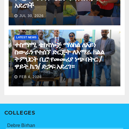
አደረገች
JUL 30, 2026
LATEST NEWS
ተስማሚ ቴክኖሎጅ ማዕከል ለአይነ
ስውራን የተሰኘ ድርጅት ለአማራ ክልል
ትምህርት ቢሮ የመመሪያ ነጭ በትር /
ዋይት ኬን/ ድጋፍ አደረገ።
FEB 4, 2026
COLLEGES
Debre Birhan