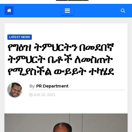
LATEST NEWS
የግዕዝ ትምህርትን በመደበኛ
ትምህርት ቤቶች ለመስጠት
የሚያስችል ውይይት ተካሄደ
By
PR Department
JUN 16, 2021