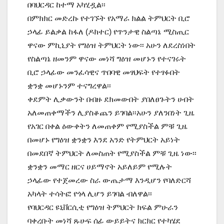
በባህርዳር ከተማ አካሂዷል፡፡
በምክክር መድረኩ የተገኙት የአማራ ክልል ትምህርት ቢሮ
ኃላፊ ይልቃል ከፋለ (ዶክተር) የጥንታዊ ስልጣኔ ሚስጢር
ዋናው ምኪኒያት የግዕዝ ትምህርት ነው፡፡ አሁን ለደረስነበት
የስልጣኔ ዘመንም ዋናው መነሻ ግዕዝ መሆኑን የተናገሩት
ቢሮ ኃላፊው መንፈሳዊና ጥበባዊ መፃህፍት የተፃፉበት
ቋንቋ መሆኑንም ተናግረዋል፡፡
ቀደምት ሊቃውንት በብዙ ደክመውበት ያበለፀጉትን ሀብት
አለመጠቀማችን ሊያስቆጨን ይገባል፡፡አሁን ያለንበነት ጊዜ
የአገር በቀል ዕውቀትን ለመጠቀም የሚያስችል ምቹ ጊዜ
በመሆኑ የግዕዝ ቋንቋን እንደ አንድ የትምህርት አይነት
በመደበኛ ትምህርት ለመስጠት የሚያስችል ምቹ ጊዜ ነው፡፡
ቋንቋን መማር ዘርና ሀይማኖት አይለይም የሚሉት
ኃላፊው የተጀመረው ስራ ውጤታማ እንዲሆን የባለድርሻ
አካላት ተሳትፎ የጎላ ሊሆን ይገባል ብለዋል፡፡
የባህርዳር ዩኒቨርሲቲ የግዕዝ ትምህርት ክፍል ምሁራን
ባቀረቡት መነሻ ጹሁፍ ሰፊ ውይይትና ክርክር የተካሄደ