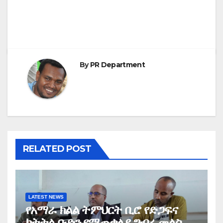
By
PR Department
RELATED POST
LATEST NEWS
የአማራ ክልል ትምህርት ቢሮ የድጋፍና
ክትትል ቡድን የማጠቃለያ ግብረ መልስ