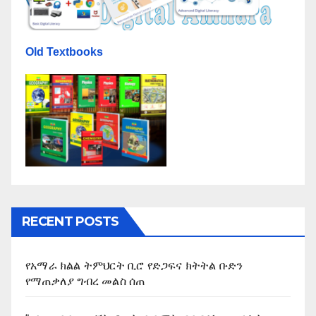
Old Textbooks
RECENT POSTS
የአማራ ክልል ትምህርት ቢሮ የድጋፍና ክትትል ቡድን
የማጠቃለያ ግብረ መልስ ሰጠ