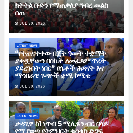
ክትትል ቡድን የማጠቃለያ ግብረ መልስ
ሰጠ
JUL 30, 2026
LATEST NEWS
“የተጠናቀቀው በጀት ዓመት ተቋማት
ያቀዷቸውን በስኬት ለመፈጸም ጥረት
ያደረጉበት ነበር” የሴቶች ሕጻናት እና
ማኅበራዊ ጉዳዮች ቋሚ ኮሚቴ
JUL 30, 2026
LATEST NEWS
ታዳጊዋ ከ1 ነጥብ 5 ሚሊዬን ብር በላይ
የሚያወጣ የትምህርት ቁሳቁስ ድጋፍ