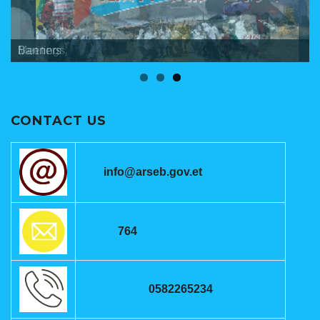
Banners
Meetings
ANRSEB Photo Gallery
CONTACT US
info@arseb.gov.et
764
0582265234