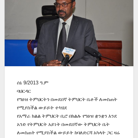
ሰኔ 9/2013 ዓ.ም
ባህርዳር
የግዕዝ ትምህርትን በመደበኛ ትምህርት ቤቶች ለመስጠት
የሚያስችል ውይይት ተካሄደ
የአማራ ክልል ትምህርት ቢሮ በክልሉ የግዕዝ ቋንቋን እንደ
አንድ የትምህርት አይነት በመደበኛው ትምህርት ቤት
ለመስጠት የሚያስችል ውይይት ከባለድርሻ አካላት ጋር ዛሬ