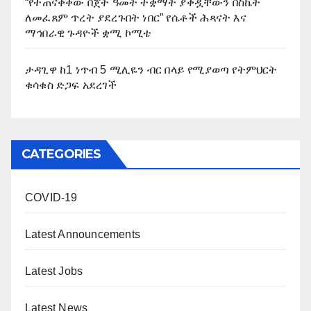
“የተጠናቀቀው በጀት ዓመት ተቋማት ያቀዷቸውን በስኬት
ለመፈጸም ጥረት ያደረጉበት ነበር” የሴቶች ሕጻናት እና
ማኅበራዊ ጉዳዮች ቋሚ ኮሚቴ
ታዳጊዋ ከ1 ነጥብ 5 ሚሊዬን ብር በላይ የሚያወጣ የትምህርት
ቁሳቁስ ድጋፍ አደረገች
CATEGORIES
COVID-19
Latest Announcements
Latest Jobs
Latest News