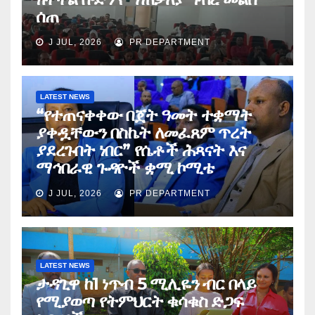
ሰጠ
J JUL, 2026
PR DEPARTMENT
LATEST NEWS
“የተጠናቀቀው በጀት ዓመት ተቋማት
ያቀዷቸውን በስኬት ለመፈጸም ጥረት
ያደረጉበት ነበር” የሴቶች ሕጻናት እና
ማኅበራዊ ጉዳዮች ቋሚ ኮሚቴ
J JUL, 2026
PR DEPARTMENT
LATEST NEWS
ታዳጊዋ ከ1 ነጥብ 5 ሚሊዬን ብር በላይ
የሚያወጣ የትምህርት ቁሳቁስ ድጋፍ