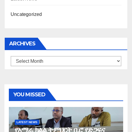
Uncategorized
ARCHIVES
Archives
YOU MISSED
LATEST NEWS
የአማራ ክልል ትምህርት ቢሮ የድጋፍና