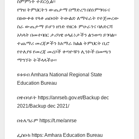
ስምምነት ተደርሷል፡፡
የግዝ ትምህርትን ውጤታማ በማድረግ በስነምግባሩና
በዕውቀቱ የላቀ ጠበብት ትውልድ ለማፍራት የተጀመረው
ስራ ውጤታማ ይሆን ዘንድ የዘርፉ ምሁራንና ባለድርሻ
አካላት በመተባበር ታሪካዊ ሀላፊነታችን ልንወጣ ይገባል፡፡
ተጨማሪ መረጃዎችን ከአማራ ክልል ትምህርት ቢሮ
የተለያዩ የመረጃ መረቦች ቀጣዮቹን ሊንኮች በመጫን
ማግኘት ትችላላችሁ፡፡
ዩቱዩብ Amhara National Regional State
Education Bureau
በዌብሳይት https://anrseb.gov.et/Backup dec
2021/Backup dec 2021/
በቴሌግራም https://t.me/anrse
ፌስቡክ https: Amhara Education Bureau