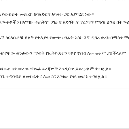
የውይይት መድረክ ከባለድርሻ አካላት ጋር እያካሄደ ነው።
 እውቀቶችን በአግባቡ ተጠቅሞ ሀገራዊ እድገት ለማረጋገጥ የግዕዝ ቋንቋ በትው
እኛ ከባለቤቶቹ ይልቅ የተለያዩ የውጭ ሀገራት እስከ 3ኛ ዲግሪ ድረስ በማስተማ
መሆናቸው ቋንቋውን ማወቅ የኢትዮጵያን የቆየ ጥበብ ለመጠቀም ያስችላልም
መስርቶ በተመረጡ የክፍል ደረጃዎች እንዲሰጥ ይደረጋልም ተብሏል።
ባቢ ተግባብቶ ለመስራትና ለመኖር እገዛው የጎላ መሆኑ ተገልጿል።