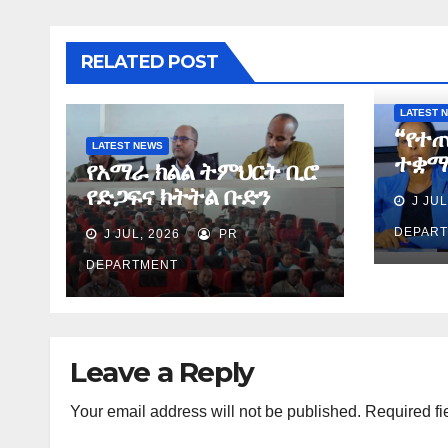
RELATED POST
LATEST 
“የተ
LATEST NEWS
ተቋማ
የአማራ ክልል ትምህርት ቢሮ
በስኬ
የድጋፍና ክትትል ቡድን
J JUL
ያደረጉ
የማጠቃለያ ግብረ መልስ ሰጠ
ሕጻና
DEPAR
J JUL, 2026
PR
ጉዳዮ
DEPARTMENT
Leave a Reply
Your email address will not be published.
Required fi