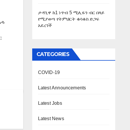
ታዳጊዋ ከ1 ነጥብ 5 ሚሊዬን ብር በላይ
የሚያወጣ የትምህርት ቁሳቁስ ድጋፍ
ልዱ
አደረገች
ር
CATEGORIES
COVID-19
Latest Announcements
Latest Jobs
Latest News