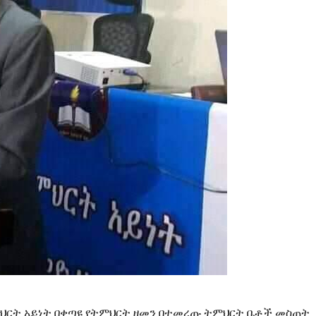
ምህርት አይነት በቀጣዩ የትምህርት ዘመን በተመረጡ ትምህርት ቤቶች መስጠት