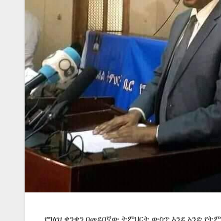
የግዕዝ ቋንቋን በመደበኛው ትምህርት ውስጥ እንደ አንድ የት