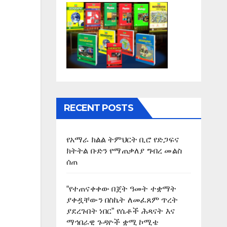
RECENT POSTS
የአማራ ክልል ትምህርት ቢሮ የድጋፍና
ክትትል ቡድን የማጠቃለያ ግብረ መልስ
ሰጠ
“የተጠናቀቀው በጀት ዓመት ተቋማት
ያቀዷቸውን በስኬት ለመፈጸም ጥረት
ያደረጉበት ነበር” የሴቶች ሕጻናት እና
ማኅበራዊ ጉዳዮች ቋሚ ኮሚቴ