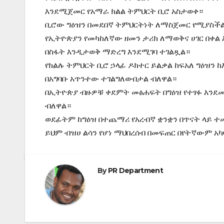
እንደሚጀመር የአማራ ክልል ትምህርት ቢሮ አስታወቀ።
ቢሮው ግዕዝን በመደበኛ ትምህርትነት ለማስጀመር የሚያስችል 
የኢትዮጵያን የመካከለኛው ዘመን ታሪክ ለማወቅና ሀገር በቀል
በስፋት እንዲታወቅ ማድረግ እንደሚገባ ተገልጿል።
የክልሉ ትምህርት ቢሮ ኃላፊ ዶክተር ይልቃል ከፍአለ ግዕዝን ከ
በአግባቡ አጥንተው ተገልግለውበታል ብለዋል።
በኢትዮጵያ ብዙዎቹ ቀደምት መፅሐፍት በግዕዝ የተፃፉ እንደ
ብለዋል።
ወደፊትም ከግዕዝ በተጨማሪ የአረብኛ ቋንቋን በጥናት ላይ ተ
ይህም ብዝሀ ልሳን የሆነ ማህበረሰብ በመፍጠር በየትኛውም አካ
By
PR Department