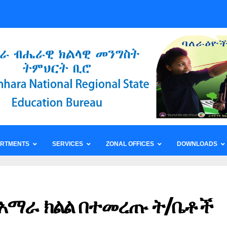
ARTMENTS
SERVICES
ZONAL OFFICES
DOWNLOADS
በአማራ ክልል በተመረጡ ት/ቤቶች