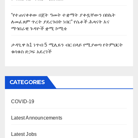
“የተጠናቀቀው በጀት ዓመት ተቋማት ያቀዷቸውን በስኬት
ለመፈጸም ጥረት ያደረጉበት ነበር” የሴቶች ሕጻናት እና
ማኅበራዊ ጉዳዮች ቋሚ ኮሚቴ
ታዳጊዋ ከ1 ነጥብ 5 ሚሊዬን ብር በላይ የሚያወጣ የትምህርት
ቁሳቁስ ድጋፍ አደረገች
CATEGORIES
COVID-19
Latest Announcements
Latest Jobs