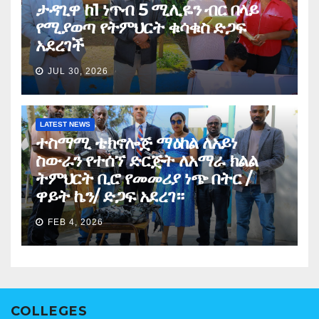
ታዳጊዋ ከ1 ነጥብ 5 ሚሊዬን ብር በላይ
የሚያወጣ የትምህርት ቁሳቁስ ድጋፍ
አደረገች
JUL 30, 2026
LATEST NEWS
ተስማሚ ቴክኖሎጅ ማዕከል ለአይነ
ስውራን የተሰኘ ድርጅት ለአማራ ክልል
ትምህርት ቢሮ የመመሪያ ነጭ በትር /
ዋይት ኬን/ ድጋፍ አደረገ።
FEB 4, 2026
COLLEGES