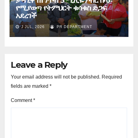
ታዳጊዋ ከ1 ነጥብ 5 ሚሊዬን ብር በላይ
የሚያወጣ የትምህርት ቁሳቁስ ድጋፍ
አደረገች
J JUL, 2026
PR DEPARTMENT
Leave a Reply
Your email address will not be published.
Required
fields are marked
*
Comment
*