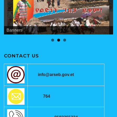
Banners
Meetings
ANRSEB Photo Gallery
CONTACT US
info@arseb.gov.et
764