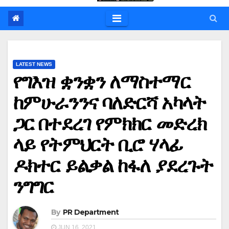
LATEST NEWS
የግእዝ ቋንቋን ለማስተማር
ከምሁራንንና ባለድርሻ አካላት
ጋር በተደረገ የምክክር መድረክ
ላይ የትምህርት ቢሮ ሃላፊ
ዶክተር ይልቃል ከፋለ ያደረጉት
ንግግር
By
PR Department
JUN 16, 2021