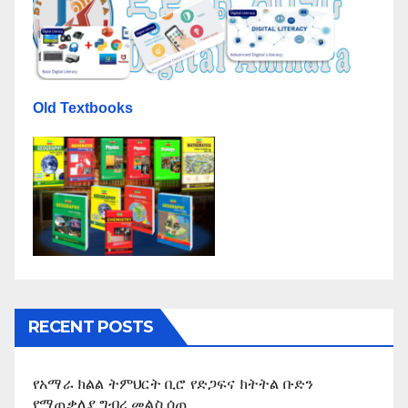
Old Textbooks
RECENT POSTS
የአማራ ክልል ትምህርት ቢሮ የድጋፍና ክትትል ቡድን
የማጠቃለያ ግብረ መልስ ሰጠ