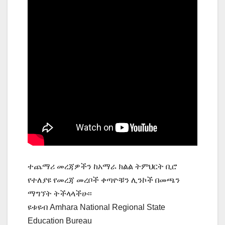
ተጨማሪ መረጃዎችን ከአማራ ክልል ትምህርት ቢሮ
የተለያዩ የመረጃ መረቦች ቀጣዮቹን ሊንኮች በመጫን
ማግኘት ትችላላችሁ፡፡
ዩቱዩብ Amhara National Regional State
Education Bureau