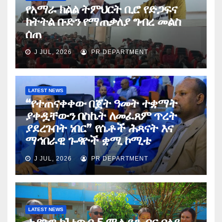
የአማራ ክልል ትምህርት ቢሮ የድጋፍና
ክትትል ቡድን የማጠቃለያ ግብረ መልስ
ሰጠ
J JUL, 2026
PR DEPARTMENT
LATEST NEWS
“የተጠናቀቀው በጀት ዓመት ተቋማት
ያቀዷቸውን በስኬት ለመፈጸም ጥረት
ያደረጉበት ነበር” የሴቶች ሕጻናት እና
ማኅበራዊ ጉዳዮች ቋሚ ኮሚቴ
J JUL, 2026
PR DEPARTMENT
LATEST NEWS