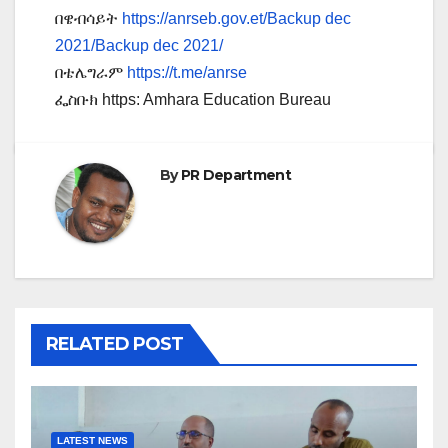
በዌብሳይት
https://anrseb.gov.et/Backup dec
2021/Backup dec 2021/
በቴሌግራም
https://t.me/anrse
ፌስቡክ https: Amhara Education Bureau
By
PR Department
RELATED POST
LATEST NEWS