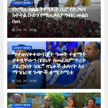
LATEST NEWS
የአማራ ክልል ትምህርት ቢሮ የድጋፍና
ክትትል ቡድን የማጠቃለያ ግብረ መልስ
ሰጠ
JUL 30, 2026
LATEST NEWS
“የተጠናቀቀው በጀት ዓመት ተቋማት
ያቀዷቸውን በስኬት ለመፈጸም ጥረት
ያደረጉበት ነበር” የሴቶች ሕጻናት እና
ማኅበራዊ ጉዳዮች ቋሚ ኮሚቴ
JUL 30, 2026
LATEST NEWS