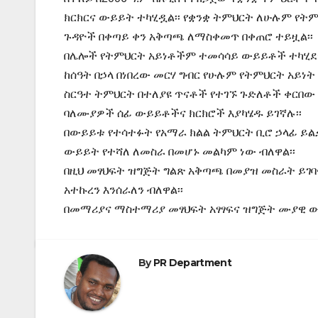
ክርክርና ውይይት ተካሂዷል፡፡ የቋንቋ ትምህርት ለሁሉም የት
ጉዳዮች በቀጣይ ቀን አቅጣጫ ለማስቀመጥ በቀጠሮ ተይዟል፡፡
በሌሎች የትምህርት አይነቶችም ተመሳሳይ ውይይቶች ተካሂደዋ
ከሰዓት በኃላ በነበረው መርሃ ግብር የሁሉም የትምህርት አይነት
ስርዓተ ትምህርት በተለያዩ ጥናቶች የተገኙ ጉድለቶች ቀርበው
ባለሙያዎች ሰፊ ውይይቶችና ክርክሮች እያካሄዱ ይገኛሉ፡፡
በውይይቱ የተሳተፉት የአማራ ክልል ትምህርት ቢሮ ኃላፊ ይልቃ
ውይይት የተሻለ ለመስራ በመሆኑ መልካም ነው ብለዋል፡፡
በዚህ መፃህፍት ዝግጅት ግልጽ አቅጣጫ በመያዝ መስራት ይገባ
አተኩረን እንሰራለን ብለዋል፡፡
በመማሪያና ማስተማሪያ መፃህፍት አፃፃፍና ዝግጅት ሙያዊ ው
By
PR Department