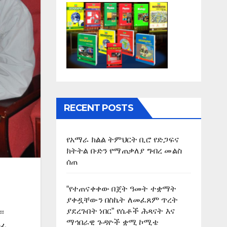
RECENT POSTS
የአማራ ክልል ትምህርት ቢሮ የድጋፍና
ክትትል ቡድን የማጠቃለያ ግብረ መልስ
ሰጠ
“የተጠናቀቀው በጀት ዓመት ተቋማት
ያቀዷቸውን በስኬት ለመፈጸም ጥረት
ያደረጉበት ነበር” የሴቶች ሕጻናት እና
፡
ማኅበራዊ ጉዳዮች ቋሚ ኮሚቴ
ሰፊ