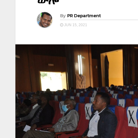
ውሎ
By
PR Department
JUN 15, 2021