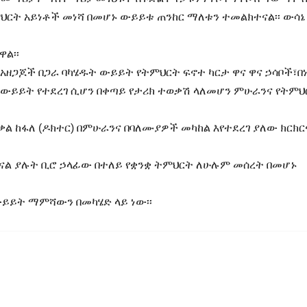
ምህርት አይነቶች መነሻ በመሆኑ ውይይቱ ጠንከር ማለቱን ተመልክተናል፡፡ ውሳ
ል፡፡
 አዘጋጆች በጋራ ባካሄዱት ውይይት የትምህርት ፍኖተ ካርታ ዋና ዋና ኃሳቦች፣በ
 ውይይት የተደረገ ሲሆን በቀጣይ የታሪክ ተወቃሽ ላለመሆን ምሁራንና የትምህ
ል ከፋለ (ዶክተር) በምሁራንና በባለሙያዎች መካከል እየተደረገ ያለው ክርክር
ናል ያሉት ቢሮ ኃላፊው በተለይ የቋንቋ ትምህርት ለሁሉም መሰረት በመሆኑ
ይይት ማምሻውን በመካሄድ ላይ ነው፡፡