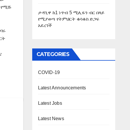
ኔ የሚሹ
ታዳጊዋ ከ1 ነጥብ 5 ሚሊዬን ብር በላይ
የሚያወጣ የትምህርት ቁሳቁስ ድጋፍ
አደረገች
ነባሩ
ርት
CATEGORIES
ና
COVID-19
Latest Announcements
Latest Jobs
Latest News