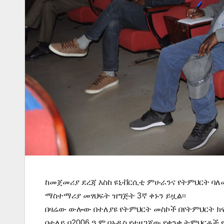
ከመጀመሪያ ደረጃ እስከ ዩኒቭርሲቲ ምሁራንና የትምህርት ባ
ማስተማሪያ መፃህፍት ዝግጅት 3ኛ ቀኑን ይዟል፡፡
በዛሬው ውሎው በተለያዩ የትምህርት መስኮች በየትምህርት ክ
በተለይ በ2006 ዓ.ም በአዲስ የተዘጋጀው የቋንቋ ትምህርቶች