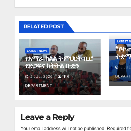
RELATED POST
LATEST 
“የተ
LATEST NEWS
ተቋማ
የአማራ ክልል ትምህርት ቢሮ
በስኬ
የድጋፍና ክትትል ቡድን
J JUL
ያደረጉ
የማጠቃለያ ግብረ መልስ ሰጠ
ሕጻና
DEPAR
J JUL, 2026
PR
ጉዳዮ
DEPARTMENT
Leave a Reply
Your email address will not be published.
Required fi