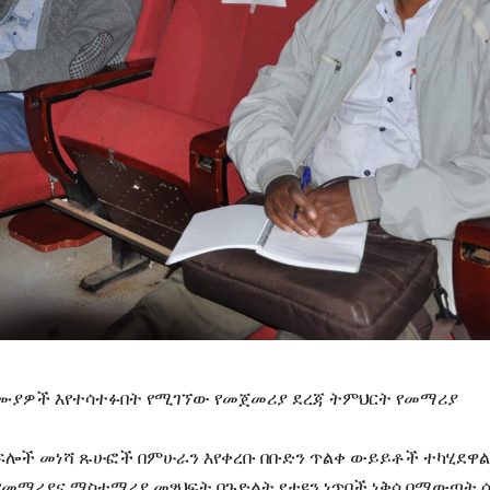
ለሙያዎች እየተሳተፉበት የሚገኘው የመጀመሪያ ደረጃ ትምህርት የመማሪያ
ፍሎች መነሻ ጹሁፎች በምሁራን እየቀረቡ በቡድን ጥልቀ ውይይቶች ተካሂደዋል፡
 የመማሪያና ማስተማሪያ መፃህፍት በጉድልት የታዩን ነጥቦች ነቅሶ በማውጣት 