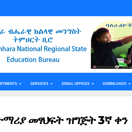
ARTMENTS
SERVICES
ZONAL OFFICES
DOWNLOADS
ማሪያ መፃህፍት ዝግጅት 3ኛ ቀን