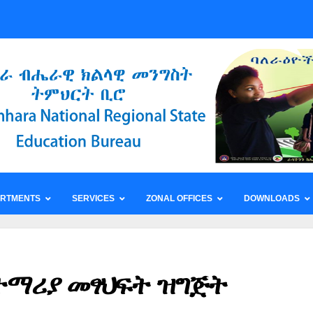
ARTMENTS
SERVICES
ZONAL OFFICES
DOWNLOADS
ተማሪያ መፃህፍት ዝግጅት