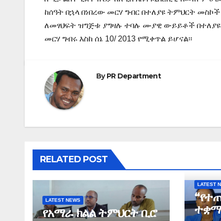
ከሰዓት በኋላ በነበረው መርሃ ግብር በተለያዩ ትምህርት መስኮ
ለመፃህፍት ዝግጅቱ ያግዛሉ ተባሉ ሙያዊ ውይይቶች በተለያዩ 
መርሃ ግብሩ እስከ ሰኔ 10/ 2013 የሚቀጥል ይሆናል፡፡
By
PR Department
RELATED POST
LATEST 
“የተ
LATEST NEWS
ተቋማ
የአማራ ክልል ትምህርት ቢሮ