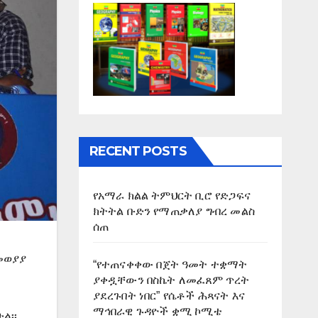
RECENT POSTS
የአማራ ክልል ትምህርት ቢሮ የድጋፍና
ክትትል ቡድን የማጠቃለያ ግብረ መልስ
ሰጠ
መወያያ
“የተጠናቀቀው በጀት ዓመት ተቋማት
ያቀዷቸውን በስኬት ለመፈጸም ጥረት
ያደረጉበት ነበር” የሴቶች ሕጻናት እና
ማኅበራዊ ጉዳዮች ቋሚ ኮሚቴ
ል፡፡