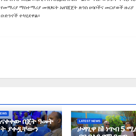
ች የመማሪያ ማስተማሪያ መፃህፍት አዘገጃጀት ጽንስ ሀሳቦችና መርሆወች ዙሪያ
ቡድንኖች ተካሂደዋል፡፡
NEWS
ጠናቀቀው በጀት ዓመት
LATEST NEWS
ት ያቀዷቸውን
ታዳጊዋ ከ1 ነጥብ 5 ሚ