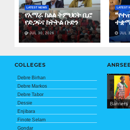
LATEST NEWS
LATEST 
የአማራ ክልል ትምህርት ቢሮ
“የተ
የድጋፍና ክትትል ቡድን
ተቋማ
የማጠቃለያ ግብረ መልስ ሰጠ
ለመፈ
JUL 30, 2026
JUL 
ነበር”
ማኅበ
ኮሚ
COLLEGES
ANRSE
Debre Birhan
Debre Markos
Debre Tabor
Dessie
Banners
Meetings
ANRSEB P
Enjibara
Finote Selam
Gondar