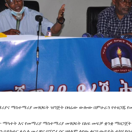
ማሪያና ማስተማሪያ መፃህፍት ዝግጅት በዛሬው ውሎው በምሁራን የተዘጋጁ የ
ት ማካተት እና የመማሪያ ማስተማሪያ መፃህፍት በአፍ መፍቻ ቋንቋ ማዘጋጀት
ን በዶክተር ፋሲል መራዊና በፕሮፌሰር ዘላለም ልየው ቀርቦ ውይይት ተካሂዶበታ