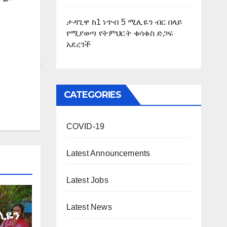
ታዳጊዋ ከ1 ነጥብ 5 ሚሊዬን ብር በላይ
የሚያወጣ የትምህርት ቁሳቁስ ድጋፍ
አደረገች
CATEGORIES
COVID-19
Latest Announcements
Latest Jobs
Latest News
ሊዬን