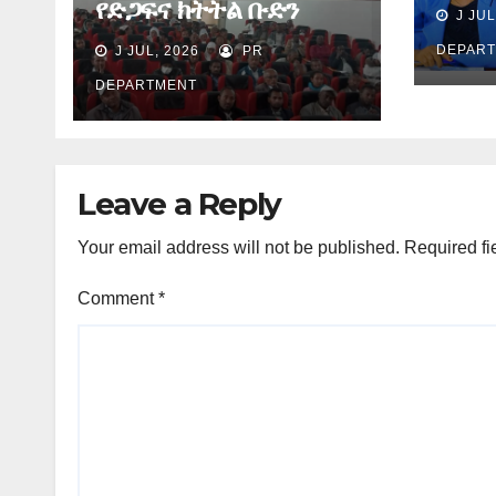
በስኬ
የድጋፍና ክትትል ቡድን
J JUL
ያደረጉ
የማጠቃለያ ግብረ መልስ ሰጠ
ሕጻና
DEPAR
J JUL, 2026
PR
ጉዳዮ
DEPARTMENT
Leave a Reply
Your email address will not be published.
Required fi
Comment
*