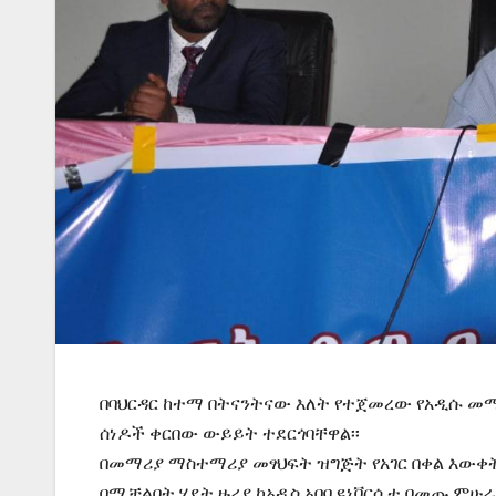
በባህርዳር ከተማ በትናንትናው እለት የተጀመረው የአዲሱ መ
ሰነዶች ቀርበው ውይይት ተደርጎባቸዋል፡፡
በመማሪያ ማስተማሪያ መፃህፍት ዝግጅት የአገር በቀል እውቀ
በሚቻልበት ሂደት ዙሪያ ከአዲስ አበባ ዩኒቨርሲቲ በመጡ ምሁራ