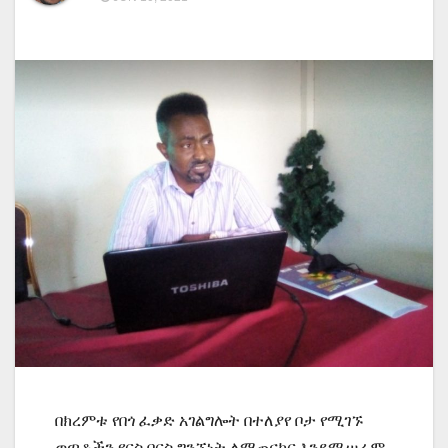
በክረምቱ የበጎ ፈቃድ አገልግሎት በተለያየ ቦታ የሚገኙ
ወጣቶችን የርስ በርስ ግንኙነት ለማጠናከር እንደሚሠራም