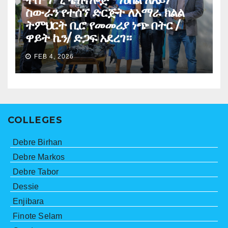
ስውራን የተሰኘ ድርጅት ለአማራ ክልል
ትምህርት ቢሮ የመመሪያ ነጭ በትር /
ዋይት ኬን/ ድጋፍ አደረገ።
FEB 4, 2026
COLLEGES
Debre Birhan
Debre Markos
Debre Tabor
Dessie
Enjibara
Finote Selam