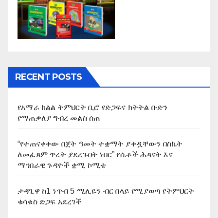
RECENT POSTS
የአማራ ክልል ትምህርት ቢሮ የድጋፍና ክትትል ቡድን
የማጠቃለያ ግብረ መልስ ሰጠ
“የተጠናቀቀው በጀት ዓመት ተቋማት ያቀዷቸውን በስኬት
ለመፈጸም ጥረት ያደረጉበት ነበር” የሴቶች ሕጻናት እና
ማኅበራዊ ጉዳዮች ቋሚ ኮሚቴ
ታዳጊዋ ከ1 ነጥብ 5 ሚሊዬን ብር በላይ የሚያወጣ የትምህርት
ቁሳቁስ ድጋፍ አደረገች