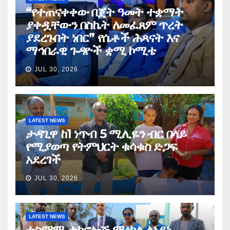
“የተጠናቀቀው በጀት ዓመት ተቋማት
ያቀዷቸውን በስኬት ለመፈጸም ጥረት
ያደረጉበት ነበር” የሴቶች ሕጻናት እና
ማኅበራዊ ጉዳዮች ቋሚ ኮሚቴ
JUL 30, 2026
LATEST NEWS
ታዳጊዋ ከ1 ነጥብ 5 ሚሊዬን ብር በላይ
የሚያወጣ የትምህርት ቁሳቁስ ድጋፍ
አደረገች
JUL 30, 2026
LATEST NEWS
ተስማሚ ቴክኖሎጅ ማዕከል ለአይነ