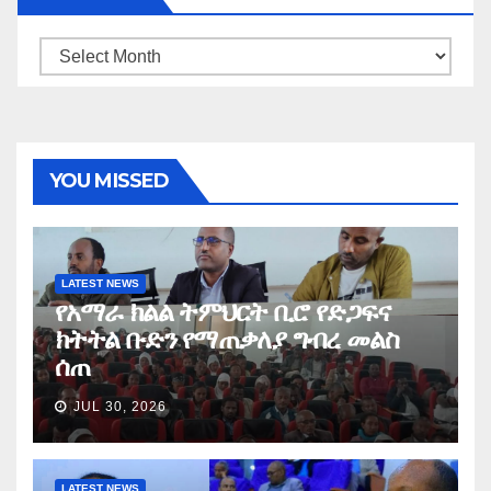
Archives
YOU MISSED
LATEST NEWS
የአማራ ክልል ትምህርት ቢሮ የድጋፍና
ክትትል ቡድን የማጠቃለያ ግብረ መልስ
ሰጠ
JUL 30, 2026
LATEST NEWS