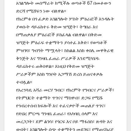
አገልግሎት መሰማራት ከሚችሉ ወጣቶች 67 በመቶውን
ድርሻ የሚሸፍን ነው ብለዋል፡፡
የክረምቱ በጎ ፈቃድ አገልግሎት ሦስት ምዕራፎች እንዳሉት
ያወሱት ዳይሬክተሩ ቅድመ ዝግጅት፣ ትግበራ እና
በማጠቃለያ ምዕራፎች ይከፈላል ብለዋል፡፡ በቅድመ
ዝግጅት ምዕራፍ ተቋማትን ያሳተፈ እቅድ፣ የወጣቶች
ምዝገባ፣ ግብዓት ማሟላት፣ ከክልል እስከ ቀበሌ መዋቅራዊ
ቅንጅት እና ግንዛቤ ፈጠራ ሥራዎች እንደሚካሄዱ
ዳይሬክተሩ ጠቅሰዋል፡፡ እነዚህ የቅድመ ዝግጅት
ሥራዎችም እስከ ግንቦት አጋማሽ ድረስ ይጠናቀቃሉ
ተብሏል፡፡
የአረንጓዴ አሻራ መርሃ ግብር፣ የክረምት የግብርና ሥራዎች፣
የትምህርት ተቋማት ጥገናና ማስዋብ፣ ድጋፍ የሚሹ
የኅብረተሰብ ክፍሎች እና ተፈናቃዮች መጠለያ ጥገና፣
የድህረ ምርጫ ግንዛቤ ፈጠራ፣ የአካባቢ ሰላም እና
መረጋጋት፣ ደም ልገሳ፣ የጎርፍ እና ቦይ ማፋሰስ፣ ጽዳት እና
ውበት፣ አገልግሎት ሰጭ ተቋማትን መደገፍ፣ የማጠናከሪያ