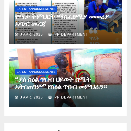
LATEST ANNOUNCEMENTS
የማታ ትምህርት ማስፈፀሚያ መመሪያ
አጭር መረጃ
J APR, 2025
PR DEPARTMENT
LATEST ANNOUNCEMENTS
“ያለ ስዕል ጥበብ ህይወት ስሜት
አትሰጠንም” የስዕል ጥበብ መምህራን።
J APR, 2025
PR DEPARTMENT