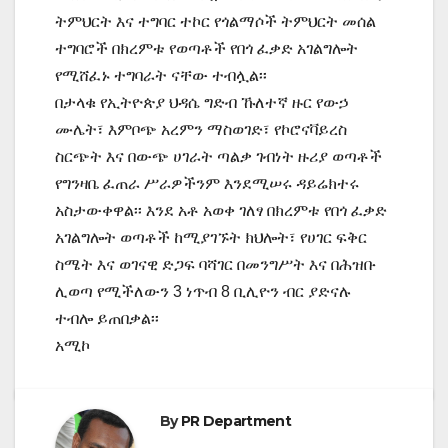
ትምህርት እና ተግባር ተኮር የጎልማሶች ትምህርት መሰል
ተግባሮች በክረምቱ የወጣቶች የበጎ ፈቃድ አገልግሎት
የሚሸፈኑ ተግባራት ናቸው ተብሏል፡፡
በታላቁ የኢትዮጵያ ህዳሴ ግድብ ኹለተኛ ዙር የውኃ
ሙሌት፣ እምቦጭ አረምን ማስወገድ፣ የኮሮናቫይረስ
ስርጭት እና በውጭ ሀገራት ጣልቃ ገብነት ዙሪያ ወጣቶች
የግንዛቤ ፈጠራ ሥራዎችንም እንደሚሠሩ ዳይሬክተሩ
አስታውቀዋል፡፡ እንደ አቶ አወቀ ገለፃ በክረምቱ የበጎ ፈቃድ
አገልግሎት ወጣቶች ከሚያገኙት ክህሎት፣ የሀገር ፍቅር
ስሜት እና ወገናዊ ድጋፍ ባሻገር በመንግሥት እና በሕዝቡ
ሊወጣ የሚችለውን 3 ነጥብ 8 ቢሊዮን ብር ያድናሉ
ተብሎ ይጠበቃል፡፡
አሚኮ
By
PR Department