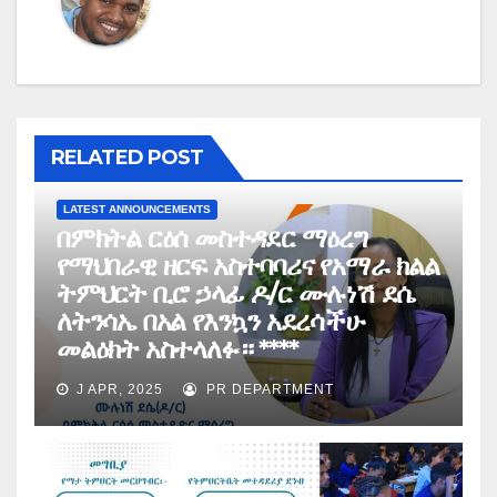
RELATED POST
LATEST ANNOUNCEMENTS
በምክትል ርዕሰ መስተዳደር ማዕረግ
የማህበራዊ ዘርፍ አስተባባሪና የአማራ ክልል
ትምህርት ቢሮ ኃላፊ ዶ/ር ሙሉነሽ ደሴ
ለትንሳኤ በአል የእንኳን አደረሳችሁ
መልዕክት አስተላለፉ። ****
J APR, 2025
PR DEPARTMENT