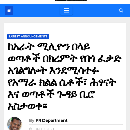
LATEST ANNOUNCEMENTS
ከአራት ሚሊዮን በላይ
ወጣቶች በክረምት የበጎ ፈቃድ
አገልግሎት እንደሚሳተፉ
የአማራ ክልል ሴቶች፣ ሕፃናት
እና ወጣቶች ጉዳይ ቢሮ
አስታወቀ፡፡
By
PR Department
JUN 10, 2021