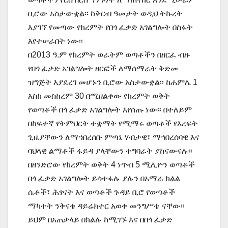
ቢሮው አስታውቋል፡፡ ከቅርብ ዓመታት ወዲህ ትኩረት
እያገኘ የመጣው የክረምት የበጎ ፈቃድ አገልግሎት በስፋት
እየተሠራበት ነው፡፡
በ2013 ዓ.ም የክረምት ወራትም ወጣቶችን በዘርፈ ብዙ
የበጎ ፈቃድ አገልግሎት ዘርፎች ለማሰማራት ቅድመ
ዝግጅት እያደረገ መሆኑን ቢሮው አስታውቋል፡፡ ከሐምሌ 1
እስከ መስከረም 30 በሚዘልቀው የክረምት ወቅት
የወጣቶች በጎ ፈቃድ አገልግሎት እየሰጡ ነው፡፡ በተለይም
በከፍተኛ የትምህርት ተቋማት የሚማሩ ወጣቶች የእረፍት
ጊዜያቸውን ለማኅበረሰቡ ምጣኔ ሃብታዊ፣ ማኅበረሰባዊ እና
ባህላዊ ልማቶች ፋይዳ ያላቸውን ተግባራት ያከናውናሉ፡፡
በዘንድሮው የክረምት ወቅት 4 ነጥብ 5 ሚሊዮን ወጣቶች
በጎ ፈቃድ አገልግሎት ይሳተፋሉ ያሉን በአማራ ክልል
ሴቶች፣ ሕፃናት እና ወጣቶች ጉዳይ ቢሮ የወጣቶች
ማካተት ንቅናቄ ዳይሬክተር አወቀ መንግሥቴ ናቸው፡፡
ይህም በአጠቃላይ በክልሉ ከሚገኙ እና በበጎ ፈቃድ