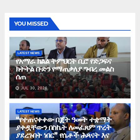
YOU MISSED
LATEST NEWS
የአማራ ክልል ትምህርት ቢሮ የድጋፍና
ክትትል ቡድን የማጠቃለያ ግብረ መልስ
ሰጠ
JUL 30, 2026
LATEST NEWS
“የተጠናቀቀው በጀት ዓመት ተቋማት
ያቀዷቸውን በስኬት ለመፈጸም ጥረት
ያደረጉበት ነበር” የሴቶች ሕጻናት እና