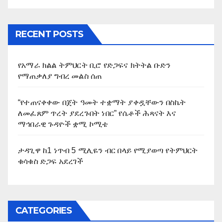
RECENT POSTS
የአማራ ክልል ትምህርት ቢሮ የድጋፍና ክትትል ቡድን
የማጠቃለያ ግብረ መልስ ሰጠ
“የተጠናቀቀው በጀት ዓመት ተቋማት ያቀዷቸውን በስኬት
ለመፈጸም ጥረት ያደረጉበት ነበር” የሴቶች ሕጻናት እና
ማኅበራዊ ጉዳዮች ቋሚ ኮሚቴ
ታዳጊዋ ከ1 ነጥብ 5 ሚሊዬን ብር በላይ የሚያወጣ የትምህርት
ቁሳቁስ ድጋፍ አደረገች
CATEGORIES