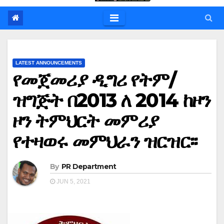
LATEST ANNOUNCEMENTS
የመጀመሪያ ዲግሪ የትም/
ዝግጅት በ2013 ለ 2014 ከዞን
ዞን ትምህርት መምሪያ
የተዛወሩ መምህራን ዝርዝር፡፡
By
PR Department
JUN 5, 2021