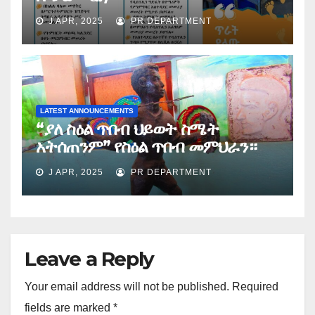
J APR, 2025
PR DEPARTMENT
LATEST ANNOUNCEMENTS
“ያለ ስዕል ጥበብ ህይወት ስሜት
አትሰጠንም” የስዕል ጥበብ መምህራን።
J APR, 2025
PR DEPARTMENT
Leave a Reply
Your email address will not be published.
Required
fields are marked
*