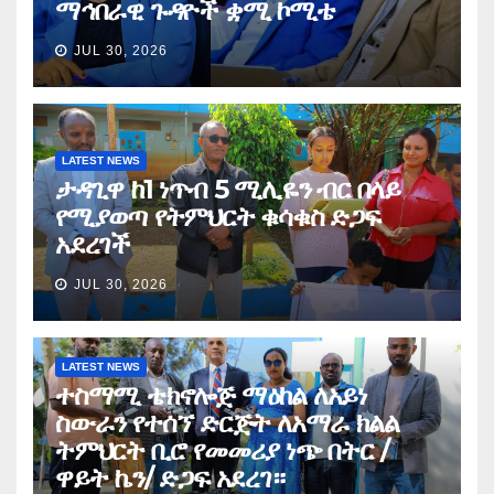
ማኅበራዊ ጉዳዮች ቋሚ ኮሚቴ
JUL 30, 2026
LATEST NEWS
ታዳጊዋ ከ1 ነጥብ 5 ሚሊዬን ብር በላይ
የሚያወጣ የትምህርት ቁሳቁስ ድጋፍ
አደረገች
JUL 30, 2026
LATEST NEWS
ተስማሚ ቴክኖሎጅ ማዕከል ለአይነ
ስውራን የተሰኘ ድርጅት ለአማራ ክልል
ትምህርት ቢሮ የመመሪያ ነጭ በትር /
ዋይት ኬን/ ድጋፍ አደረገ።