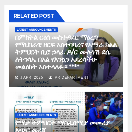
RELATED POST
LATEST ANNOUNCEMENTS
በምክትል ርዕሰ መስተዳደር ማዕረግ
የማህበራዊ ዘርፍ አስተባባሪና የአማራ ክልል
ትምህርት ቢሮ ኃላፊ ዶ/ር ሙሉነሽ ደሴ
ለትንሳኤ በአል የእንኳን አደረሳችሁ
መልዕክት አስተላለፉ። ****
J APR, 2025
PR DEPARTMENT
LATEST ANNOUNCEMENTS
የማታ ትምህርት ማስፈፀሚያ መመሪያ
አጭር መረጃ