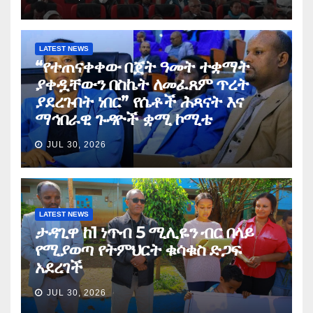
LATEST NEWS
“የተጠናቀቀው በጀት ዓመት ተቋማት
ያቀዷቸውን በስኬት ለመፈጸም ጥረት
ያደረጉበት ነበር” የሴቶች ሕጻናት እና
ማኅበራዊ ጉዳዮች ቋሚ ኮሚቴ
JUL 30, 2026
LATEST NEWS
ታዳጊዋ ከ1 ነጥብ 5 ሚሊዬን ብር በላይ
የሚያወጣ የትምህርት ቁሳቁስ ድጋፍ
አደረገች
JUL 30, 2026