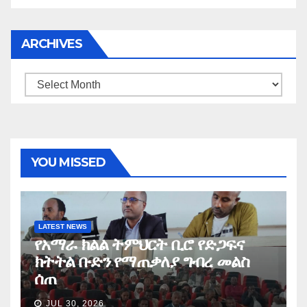
ARCHIVES
Archives
YOU MISSED
LATEST NEWS
የአማራ ክልል ትምህርት ቢሮ የድጋፍና
ክትትል ቡድን የማጠቃለያ ግብረ መልስ
ሰጠ
JUL 30, 2026