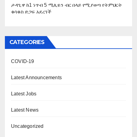
ታዳጊዋ ከ1 ነጥብ 5 ሚሊዬን ብር በላይ የሚያወጣ የትምህርት
ቁሳቁስ ድጋፍ አደረገች
CATEGORIES
COVID-19
Latest Announcements
Latest Jobs
Latest News
Uncategorized