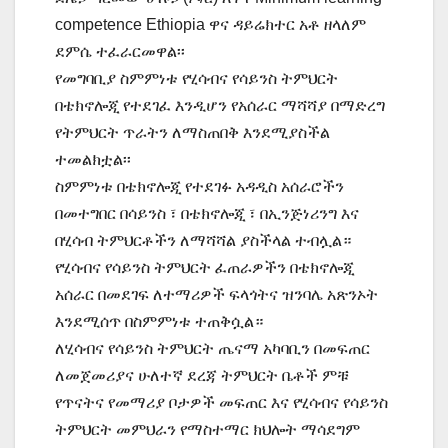
competence Ethiopia ዋና ዳይሬክተር አቶ ዘላለም
ደምሴ ተፈራርመዋል፡፡
የመግባቢያ ስምምነቱ የሂሳብና የሳይንስ ትምህርት
በቴክኖሎጂ የተደገፈ እንዲሆን የአሰራር ማሻሻያ በማድረግ
የትምህርት ጥራትን ለማስጠበቅ እንደሚያስችል
ተመልክቷል፡፡
ስምምነቱ በቴክኖሎጂ የተደገፉ አዳዲስ አሰራሮችን
በመተግበር በሳይንስ ፣ በቴክኖሎጂ ፣ በኢንጅነሪንግ እና
በሂሳብ ትምህርቶችን ለማሻሻል ያስችላል ተብሏል።
የሂሳብና የሳይንስ ትምህርት ፈጠራዎችን በቴክኖሎጂ
አሰራር በመደገፍ ለተማሪዎች ፍላጎትና ዝንባሌ አጽንኦት
እንደሚሰጥ በስምምነቱ ተጠቅሷል።
ለሂሳብና የሳይንስ ትምህርት ጤናማ አካባቢን በመፍጠር
ለመጀመሪያና ሁለተኛ ደረጃ ትምህርት ቤቶች ምቹ
የጥናትና የመማሪያ ቦታዎች መፍጠር እና የሂሳብና የሳይንስ
ትምህርት መምህራን የማስተማር ክህሎት ማሳደግም