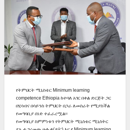
የትምህርት ሚኒስቴር Minimum learning
competence Ethiopia ከተባለ አገር በቀል ድርጅት ጋር
በሂሳብና በሳይንስ ትምህርት በጋራ ለመስራት የሚያስችል
የመግባቢያ ሰነድ ተፈራረሟል፡፡
የመግባቢያ ስምምነቱን የትምህርት ሚኒስቴር ሚኒስትር
ደኤታ ገረመው ሁሉቃ(ዶ/ር) እና የ Minimum learning