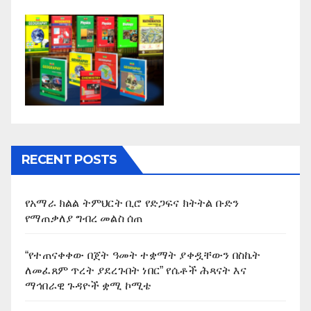
RECENT POSTS
የአማራ ክልል ትምህርት ቢሮ የድጋፍና ክትትል ቡድን
የማጠቃለያ ግብረ መልስ ሰጠ
“የተጠናቀቀው በጀት ዓመት ተቋማት ያቀዷቸውን በስኬት
ለመፈጸም ጥረት ያደረጉበት ነበር” የሴቶች ሕጻናት እና
ማኅበራዊ ጉዳዮች ቋሚ ኮሚቴ