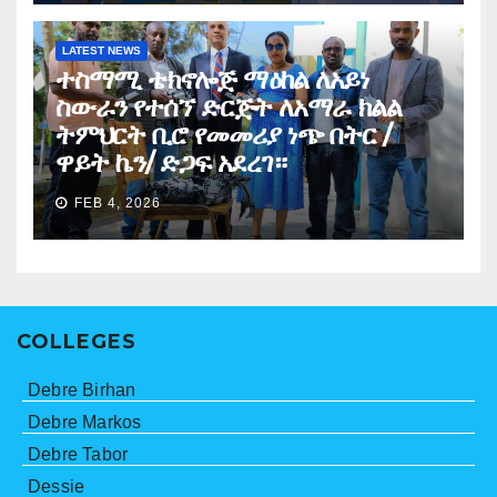
LATEST NEWS
ተስማሚ ቴክኖሎጅ ማዕከል ለአይነ
ስውራን የተሰኘ ድርጅት ለአማራ ክልል
ትምህርት ቢሮ የመመሪያ ነጭ በትር /
ዋይት ኬን/ ድጋፍ አደረገ።
FEB 4, 2026
COLLEGES
Debre Birhan
Debre Markos
Debre Tabor
Dessie