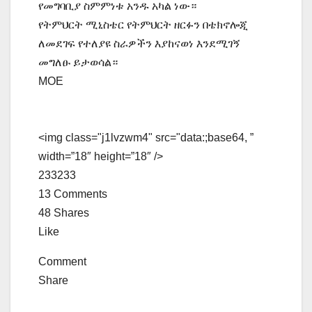
የመግባቢያ ስምምነቱ አንዱ አካል ነው።
የትምህርት ሚኒስቴር የትምህርት ዘርፉን በቴክኖሎጂ
ለመደገፍ የተለያዩ ስራዎችን እያከናወነ እንደሚገኝ
መግለፁ ይታወሳል።
MOE
<img class="j1lvzwm4" src="data:;base64, ”
width=”18″ height=”18″ />
233
233
13 Comments
48 Shares
Like
Comment
Share