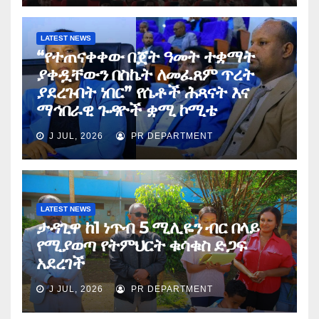
LATEST NEWS
“የተጠናቀቀው በጀት ዓመት ተቋማት
ያቀዷቸውን በስኬት ለመፈጸም ጥረት
ያደረጉበት ነበር” የሴቶች ሕጻናት እና
ማኅበራዊ ጉዳዮች ቋሚ ኮሚቴ
J JUL, 2026
PR DEPARTMENT
LATEST NEWS
ታዳጊዋ ከ1 ነጥብ 5 ሚሊዬን ብር በላይ
የሚያወጣ የትምህርት ቁሳቁስ ድጋፍ
አደረገች
J JUL, 2026
PR DEPARTMENT