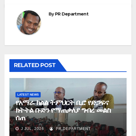
By
PR Department
RELATED POST
LATEST NEWS
የአማራ ክልል ትምህርት ቢሮ የድጋፍና
ክትትል ቡድን የማጠቃለያ ግብረ መልስ
ሰጠ
J JUL, 2026
PR DEPARTMENT