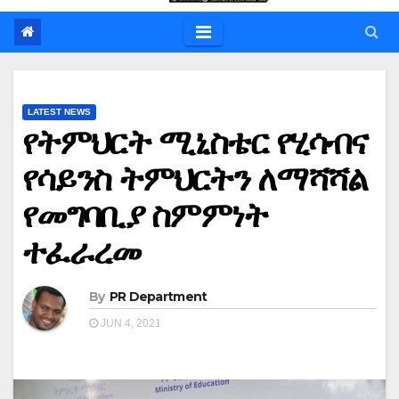
LATEST NEWS
የትምህርት ሚኒስቴር የሂሳብና
የሳይንስ ትምህርትን ለማሻሻል
የመግባቢያ ስምምነት
ተፈራረመ
By
PR Department
JUN 4, 2021