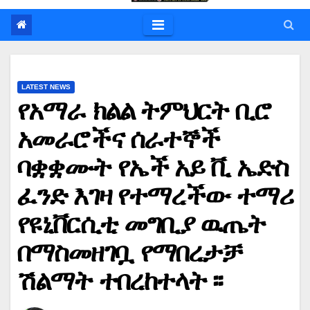
LATEST NEWS
የአማራ ክልል ትምህርት ቢሮ
አመራሮችና ሰራተኞች
ባቋቋሙት የኤች አይ ቪ ኤድስ
ፈንድ እገዛ የተማረችው ተማሪ
የዩኒቨርሲቲ መግቢያ ዉጤት
በማስመዘገቧ የማበረታቻ
ሽልማት ተበረከተላት ፡፡