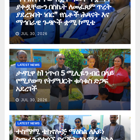
ያቀዷቸውን በስኬት ለመፈጸም ጥረት
ያደረጉበት ነበር” የሴቶች ሕጻናት እና
ማኅበራዊ ጉዳዮች ቋሚ ኮሚቴ
JUL 30, 2026
LATEST NEWS
ታዳጊዋ ከ1 ነጥብ 5 ሚሊዬን ብር በላይ
የሚያወጣ የትምህርት ቁሳቁስ ድጋፍ
አደረገች
JUL 30, 2026
LATEST NEWS
ተስማሚ ቴክኖሎጅ ማዕከል ለአይነ
ስውራን የተሰኘ ድርጅት ለአማራ ክልል