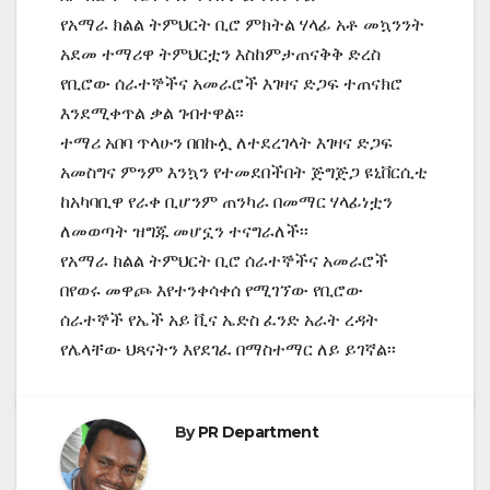
የአማራ ክልል ትምህርት ቢሮ ምክትል ሃላፊ አቶ መኳንንት
አደመ ተማሪዋ ትምህርቷን እስከምታጠናቅቅ ድረስ
የቢሮው ሰራተኞችና አመራሮች እገዛና ድጋፍ ተጠናክሮ
እንደሚቀጥል ቃል ገብተዋል፡፡
ተማሪ አበባ ጥላሁን በበኩሏ ለተደረገላት እገዛና ድጋፍ
አመስግና ምንም እንኳን የተመደበችበት ጅግጅጋ ዩኒቨርሲቲ
ከአካባቢዋ የራቀ ቢሆንም ጠንካራ በመማር ሃላፊነቷን
ለመወጣት ዝግጁ መሆኗን ተናግራለች፡፡
የአማራ ክልል ትምህርት ቢሮ ሰራተኞችና አመራሮች
በየወሩ መዋጮ እየተንቀሳቀሰ የሚገኘው የቢሮው
ሰራተኞች የኤች አይ ቪና ኤድስ ፈንድ አራት ረዳት
የሌላቸው ህጻናትን እየደገፈ በማስተማር ለይ ይገኛል፡፡
By
PR Department