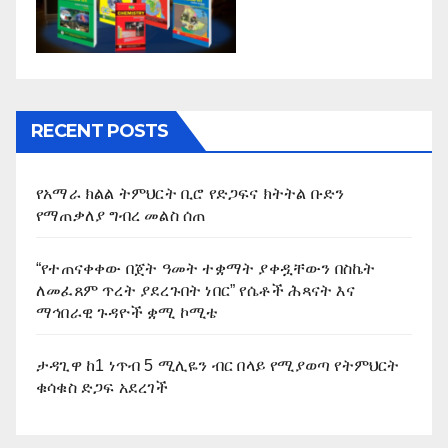
RECENT POSTS
የአማራ ክልል ትምህርት ቢሮ የድጋፍና ክትትል ቡድን
የማጠቃለያ ግብረ መልስ ሰጠ
“የተጠናቀቀው በጀት ዓመት ተቋማት ያቀዷቸውን በስኬት
ለመፈጸም ጥረት ያደረጉበት ነበር” የሴቶች ሕጻናት እና
ማኅበራዊ ጉዳዮች ቋሚ ኮሚቴ
ታዳጊዋ ከ1 ነጥብ 5 ሚሊዬን ብር በላይ የሚያወጣ የትምህርት
ቁሳቁስ ድጋፍ አደረገች