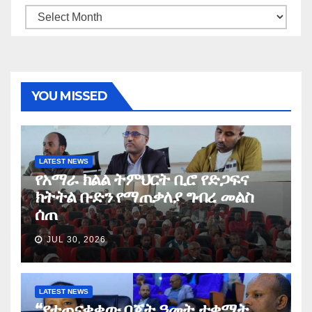
Archives
YOU MISSED
LATEST NEWS
የአማራ ክልል ትምህርት ቢሮ የድጋፍና
ክትትል ቡድን የማጠቃለያ ግብረ መልስ
ሰጠ
JUL 30, 2026
LATEST NEWS
“የተጠናቀቀው በጀት ዓመት ተቋማት