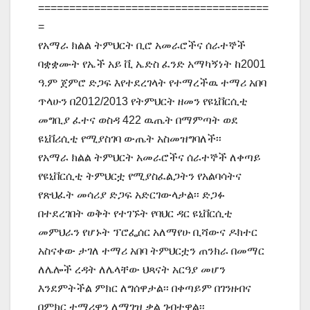
=====================================
=
የአማራ ክልል ትምህርት ቢሮ አመራሮችና ሰራተኞች
ባቋቋሙት የኤች አይ ቪ ኤድስ ፈንድ አማካኝነት ከ2001
ዓ.ም ጀምሮ ድጋፍ እየተደረገላት የተማረችዉ ተማሪ አበባ
ጥላሁን በ2012/2013 የትምህርት ዘመን የዩኒቨርሲቲ
መግቢያ ፈተና ወስዳ 422 ዉጤት በማምጣት ወደ
ዩኒቨሪሲቲ የሚያስገባ ውጤት አስመዝግባለች፡፡
የአማራ ክልል ትምህርት አመራሮችና ሰራተኞች ለቀጣይ
የዩኒቨርሲቲ ትምህርቷ የሚያስፈልጋትን የአልባሳትና
የጽህፈት መሳሪያ ድጋፍ አድርገውላታል፡፡ ድጋፉ
በተደረገበት ወቅት የተገኙት የባህር ዳር ዩኒቨርሲቲ
መምህራን የሆኑት ፕሮፌሰር አለማየሁ ቢሻውና ዶክተር
አስናቀው ታገለ ተማሪ አበባ ትምህርቷን ጠንክራ በመማር
ለሌሎች ረዳት ለሌላቸው ህጻናት አርዓያ መሆን
እንደምትችል ምክር ለግሰዋታል፡፡ በቀጣይም በገንዘብና
በምክር ተማሪዋን ለማገዝ ቃል ገብተዋል፡፡