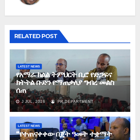
RELATED POST
LATEST NEWS
የአማራ ክልል ትምህርት ቢሮ የድጋፍና
ክትትል ቡድን የማጠቃለያ ግብረ መልስ
ሰጠ
J JUL, 2026
PR DEPARTMENT
LATEST NEWS
“የተጠናቀቀው በጀት ዓመት ተቋማት