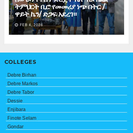
ትምህርት ቢሮ የመመሪያ ነጭ በትር /
ዋይት ኬን/ ድጋፍ አደረገ።
FEB 4, 2026
COLLEGES
Debre Birhan
Debre Markos
Debre Tabor
Dessie
Enjibara
Finote Selam
Gondar