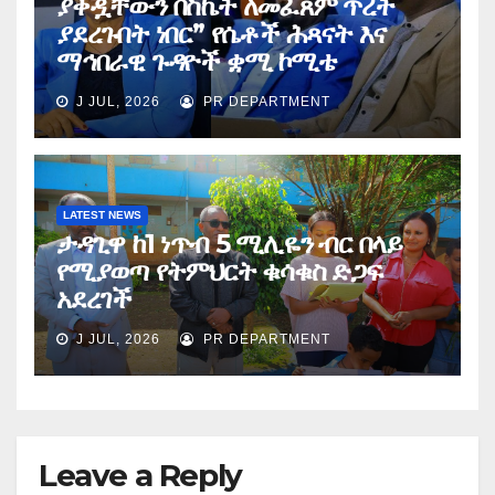
ያቀዷቸውን በስኬት ለመፈጸም ጥረት
ያደረጉበት ነበር” የሴቶች ሕጻናት እና
ማኅበራዊ ጉዳዮች ቋሚ ኮሚቴ
J JUL, 2026
PR DEPARTMENT
LATEST NEWS
ታዳጊዋ ከ1 ነጥብ 5 ሚሊዬን ብር በላይ
የሚያወጣ የትምህርት ቁሳቁስ ድጋፍ
አደረገች
J JUL, 2026
PR DEPARTMENT
Leave a Reply