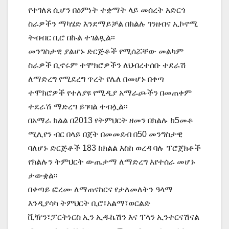
የተገለጸ ሲሆን በዕምነት ተቋማት ላይ መሰረት አድርጎ
ስራዎችን ማካሄድ እንደማይቻል በክልሉ ገንዘብና ኢኮኖሚ
ትብብር ቢሮ በኩል ተገልጿል፡፡
መንግስታዊ ያልሆኑ ድርጅቶች የሚሰሯቸው መልካም
ስራዎች ቢኖሩም ተሞክሮዎችን ለህብረተሰቡ ተደራሽ
ለማድረግ የሚደረግ ጥረት የሌለ በመሆኑ በቀጣ
ተሞክሮዎች የተለያዩ የሚዲያ አማራጮችን በመጠቀም
ተደራሽ ማድረግ ይገባል ተብሏል፡፡
በአማራ ክልል በ2013 የትምህርት ዘመን በክልሉ ከ5መቶ
ሚሊየን ብር በላይ በጀት በመመደብ በ50 መንግስታዊ
ባለሆኑ ድርጅቶች 183 ከክልል እስከ ወረዳ ባሉ ፕሮጀክቶች
የክልሉን ትምህርት ውጤታማ ለማድረግ እየተሰራ መሆኑ
ታውቋል፡፡
በቀጣይ ፎረሙ ለማጠናከርና የታለመለትን ዓላማ
እንዲያሳካ ትምህርት ቢሮ፣አልማ፣ወርልድ
ቪዥን፣ፓርትነርስ ኢን ኢዱኬሽን እና ፐላን ኢንተርናሽናል