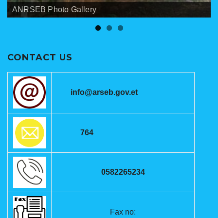
Banners
Meetings
ANRSEB Photo Gallery
CONTACT US
info@arseb.gov.et
764
0582265234
Fax no: