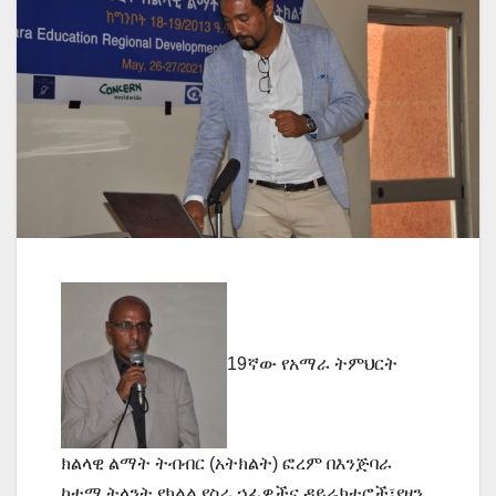
19ኛው የአማራ ትምህርት
ክልላዊ ልማት ትብብር (አትክልት) ፎረም በእንጅባራ
ከተማ ትላንት የክልል የስራ ኃፊዎችና ዳይሬክተሮች፣የዞን