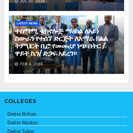
JUL 30, 2026
LATEST NEWS
ተስማሚ ቴክኖሎጅ ማዕከል ለአይነ
ስውራን የተሰኘ ድርጅት ለአማራ ክልል
ትምህርት ቢሮ የመመሪያ ነጭ በትር /
ዋይት ኬን/ ድጋፍ አደረገ።
FEB 4, 2026
COLLEGES
Debre Birhan
Debre Markos
Debre Tabor