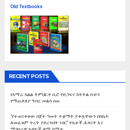
Old Textbooks
RECENT POSTS
የአማራ ክልል ትምህርት ቢሮ የድጋፍና ክትትል ቡድን
የማጠቃለያ ግብረ መልስ ሰጠ
“የተጠናቀቀው በጀት ዓመት ተቋማት ያቀዷቸውን በስኬት
ለመፈጸም ጥረት ያደረጉበት ነበር” የሴቶች ሕጻናት እና
ማኅበራዊ ጉዳዮች ቋሚ ኮሚቴ