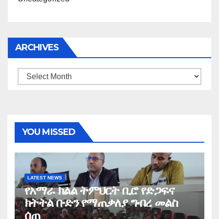
ARCHIVES
Archives
YOU MISSED
LATEST NEWS
የአማራ ክልል ትምህርት ቢሮ የድጋፍና
ክትትል ቡድን የማጠቃለያ ግብረ መልስ
ሰጠ