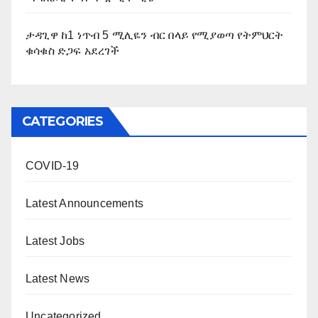
ታዳጊዋ ከ1 ነጥብ 5 ሚሊዬን ብር በላይ የሚያወጣ የትምህርት
ቁሳቁስ ድጋፍ አደረገች
CATEGORIES
COVID-19
Latest Announcements
Latest Jobs
Latest News
Uncategorized