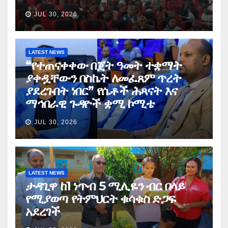
JUL 30, 2026
LATEST NEWS
“የተጠናቀቀው በጀት ዓመት ተቋማት
ያቀዷቸውን በስኬት ለመፈጸም ጥረት
ያደረጉበት ነበር” የሴቶች ሕጻናት እና
ማኅበራዊ ጉዳዮች ቋሚ ኮሚቴ
JUL 30, 2026
LATEST NEWS
ታዳጊዋ ከ1 ነጥብ 5 ሚሊዬን ብር በላይ
የሚያወጣ የትምህርት ቁሳቁስ ድጋፍ
አደረገች