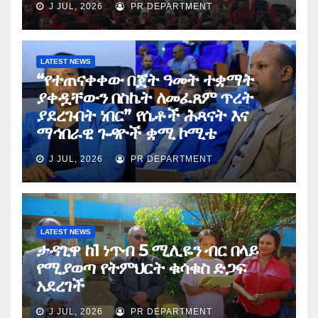
J JUL, 2026
PR DEPARTMENT
LATEST NEWS
“የተጠናቀቀው በጀት ዓመት ተቋማት
ያቀዷቸውን በስኬት ለመፈጸም ጥረት
ያደረጉበት ነበር” የሴቶች ሕጻናት እና
ማኅበራዊ ጉዳዮች ቋሚ ኮሚቴ
J JUL, 2026
PR DEPARTMENT
LATEST NEWS
ታዳጊዋ ከ1 ነጥብ 5 ሚሊዬን ብር በላይ
የሚያወጣ የትምህርት ቁሳቁስ ድጋፍ
አደረገች
J JUL, 2026
PR DEPARTMENT