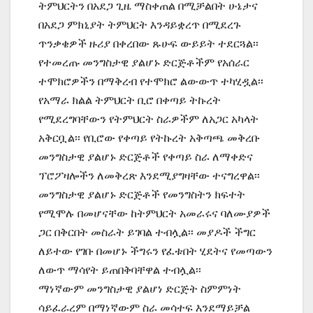
ትምህርትን በአደጋ ጊዜ ማስቀጠል በሚቻልበት ሁኔታና
በአደጋ ምክኒያት ትምህርት እንዳይቋረጥ በሚደረጉ
ጥንቃቄዎች ዙሪያ በቀረበው ጹሁፍ ውይይት ተደርጓል፡፡
የተመረጡ መንግስታዊ ያልሆኑ ድርጅቶችም የአሰራር
ተሞክሮዎችን በማቅረብ የተሞክሮ ልውውጥ ተካሂዷል፡፡
የአማራ ክልል ትምህርት ቢሮ በቀጣይ ትኩረት
የሚደረግባቸውን የትምህርት ስራዎችም ለአጋር አካላት
አቅርቧል፡፡ የቢሮው የቀጣይ የትኩረት አቅጣጫ መቅረቡ
መንግስታዊ ያልሆኑ ድርጅቶች የቀጣይ ስራ ለማቀድና
ፕሮፖዛሎችን ለመቅረጽ እንደሚያግዛቸው ተናግረዋል፡፡
መንግስታዊ ያልሆኑ ድርጅቶች የመንግስትን ክፍተት
የሚሞሉ በመሆናቸው ከትምህርት አመራሩና ባለሙያዎች
ጋር በቅርበት መስራት ይገባል ተብሏል፡፡ መያዶች ችግር
ለይተው የገቡ በመሆኑ ችግሩን የፈቱበት ሂደትና የመጣውን
ለውጥ ማሳየት ይጠበቅባቸዋል ተብሏል፡፡
ማነኛውም መንግስታዊ ያልሆነ ድርጅት ስምምነት
ሳይፈራረም በማነኛውም ስራ መሳተፍ እንደማይቻል