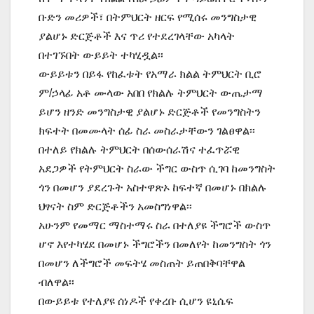
ቡድን መሪዎች፣ በትምህርት ዘርፍ የሚሰሩ መንግስታዊ
ያልሆኑ ድርጅቶች እና ጥሪ የተደረገላቸው አካላት
በተገኙበት ውይይት ተካሂዷል፡፡
ውይይቱን በይፋ የከፈቱት የአማራ ክልል ትምህርት ቢሮ
ም/ኃላፊ አቶ ሙላው አበበ የክልሉ ትምህርት ውጤታማ
ይሆን ዘንድ መንግስታዊ ያልሆኑ ድርጅቶች የመንግስትን
ክፍተት በመሙላት ሰፊ ስራ መስራታቸውን ገልፀዋል፡፡
በተለይ የክልሉ ትምህርት በሰውሰራሽና ተፈጥሯዊ
አደጋዎች የትምህርት ስራው ችግር ውስጥ ሲገባ ከመንግስት
ጎን በመሆን ያደረጉት አስተዋጽኦ ከፍተኛ በመሆኑ በክልሉ
ህፃናት ስም ድርጅቶችን አመስግነዋል፡፡
አሁንም የመማር ማስተማሩ ስራ በተለያዩ ችግሮች ውስጥ
ሆኖ እየተካሄደ በመሆኑ ችግሮችን በመለየት ከመንግስት ጎን
በመሆን ለችግሮች መፍትሄ መስጠት ይጠበቅባቸዋል
ብለዋል፡፡
በውይይቱ የተለያዩ ሰነዶች የቀረቡ ሲሆን ዩኒሴፍ