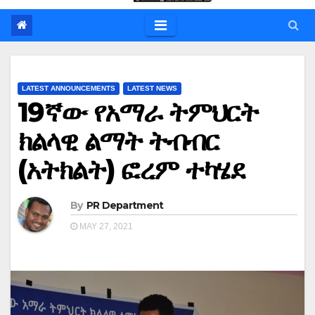
LATEST ANNOUNCEMENTS
LATEST NEWS
19ኛው የአማራ ትምህርት
ክልላዊ ልማት ትብብር
(አትክልት) ፎረም ተካሄደ
By
PR Department
MAY 27, 2021