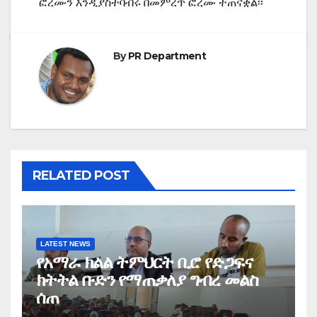
ፎረሙን እንዲያስተባብሩ በመምረጥ ፎረሙ ተጠናቋል፡፡
By
PR Department
RELATED POST
LATEST NEWS
የአማራ ክልል ትምህርት ቢሮ የድጋፍና
ክትትል ቡድን የማጠቃለያ ግብረ መልስ
ሰጠ