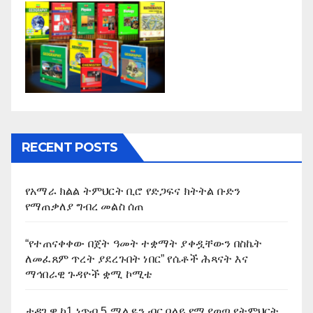
RECENT POSTS
የአማራ ክልል ትምህርት ቢሮ የድጋፍና ክትትል ቡድን
የማጠቃለያ ግብረ መልስ ሰጠ
“የተጠናቀቀው በጀት ዓመት ተቋማት ያቀዷቸውን በስኬት
ለመፈጸም ጥረት ያደረጉበት ነበር” የሴቶች ሕጻናት እና
ማኅበራዊ ጉዳዮች ቋሚ ኮሚቴ
ታዳጊዋ ከ1 ነጥብ 5 ሚሊዬን ብር በላይ የሚያወጣ የትምህርት