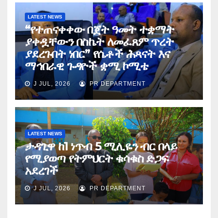
LATEST NEWS
“የተጠናቀቀው በጀት ዓመት ተቋማት
ያቀዷቸውን በስኬት ለመፈጸም ጥረት
ያደረጉበት ነበር” የሴቶች ሕጻናት እና
ማኅበራዊ ጉዳዮች ቋሚ ኮሚቴ
J JUL, 2026
PR DEPARTMENT
LATEST NEWS
ታዳጊዋ ከ1 ነጥብ 5 ሚሊዬን ብር በላይ
የሚያወጣ የትምህርት ቁሳቁስ ድጋፍ
አደረገች
J JUL, 2026
PR DEPARTMENT