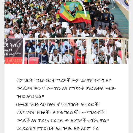
ትምህርት ሚኒስቴር ተማሪዎች መምህራኖቻቸውን እና
ወላጆቻቸውን የማመስገን እና የማድነቅ ሀገር አቀፍ መርሀ-
ግብር አካሂዷል።
በመርሀ ግብሩ ላይ ከፍተኛ የመንግስት አመራሮች፣
የሀይማኖት አባቶች፣ ታዋቂ ግለሰቦች፣ መምህራኖች፣
ወላጆች እና ጥሪ የተደረገላቸው እንግዶች ተገኝተዋል።
የፌዴሬሽን ምክር ቤት አፈ ጉባኤ አቶ አደም ፋራ