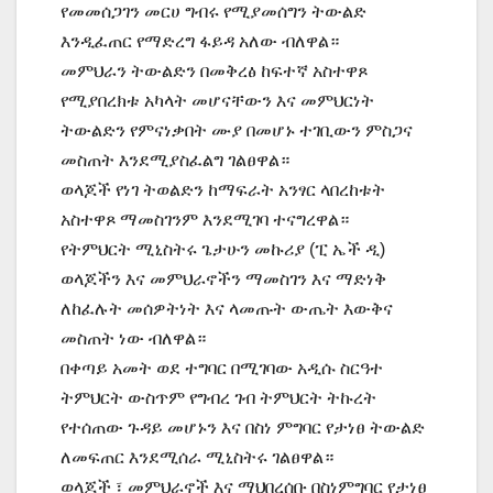
የመመሰጋገን መርሀ ግብሩ የሚያመሰግን ትውልድ
እንዲፈጠር የማድረግ ፋይዳ አለው ብለዋል።
መምህራን ትውልድን በመቅረፅ ከፍተኛ አስተዋጾ
የሚያበረክቱ አካላት መሆናቸውን እና መምህርነት
ትውልድን የምናነቃበት ሙያ በመሆኑ ተገቢውን ምስጋና
መስጠት እንደሚያስፈልግ ገልፀዋል።
ወላጆች የነገ ትወልድን ከማፍራት አንፃር ላበረከቱት
አስተዋጾ ማመስገንም እንደሚገባ ተናግረዋል።
የትምህርት ሚኒስትሩ ጌታሁን መኩሪያ (ፒ ኤች ዲ)
ወላጆችን እና መምህራኖችን ማመስገን እና ማድነቅ
ለከፈሉት መሰዎትነት እና ላመጡት ውጤት እውቅና
መስጠት ነው ብለዋል።
በቀጣይ አመት ወደ ተግባር በሚገባው አዲሱ ስርዓተ
ትምህርት ውስጥም የግብረ ገብ ትምህርት ትኩረት
የተሰጠው ጉዳይ መሆኑን እና በስነ ምግባር የታነፀ ትውልድ
ለመፍጠር እንደሚሰራ ሚኒስትሩ ገልፀዋል።
ወላጆች ፣ መምህራኖች እና ማህበረሰቡ በስነምግባር የታነፀ