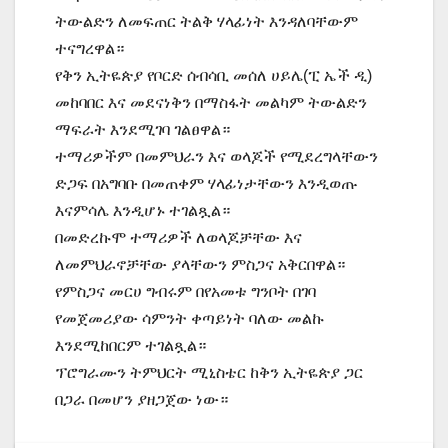
ትውልድን ለመፍጠር ትልቅ ሃላፊነት እንዳለባቸውም
ተናግረዋል።
የቅን ኢትዬጵያ የቦርድ ሰብሳቢ መሰለ ሀይሌ(ፒ ኤች ዲ)
መከባበር እና መደናነቅን በማስፋት መልካም ትውልድን
ማፍራት እንደሚገባ ገልፀዋል።
ተማሪዎችም በመምህራን እና ወላጆች የሚደረግላቸውን
ድጋፍ በአግባቡ በመጠቀም ሃላፊነታቸውን እንዲወጡ
እናምሳሌ እንዲሆኑ ተገልጿል።
በመድረኩሞ ተማሪዎች ለወላጆቻቸው እና
ለመምህራኖቻቸው ያላቸውን ምስጋና አቅርበዋል።
የምስጋና መርሀ ግብሩም በየአመቱ ግንቦት በገባ
የመጀመሪያው ሳምንት ቀጣይነት ባለው መልኩ
እንደሚከበርም ተገልጿል።
ፕሮግራሙን ትምህርት ሚኒስቴር ከቅን ኢትዬጵያ ጋር
በጋራ በመሆን ያዘጋጀው ነው።