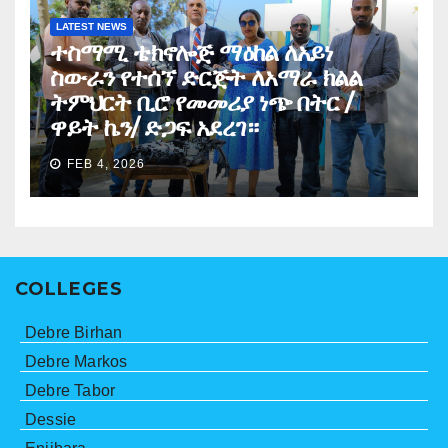
LATEST NEWS
ተስማሚ ቴክኖሎጅ ማዕከል ለአይነ
ስውራን የተሰኘ ድርጅት ለአማራ ክልል
ትምህርት ቢሮ የመመሪያ ነጭ በትር /
ዋይት ኬን/ ድጋፍ አደረገ።
FEB 4, 2026
COLLEGES
Debre Birhan
Debre Markos
Debre Tabor
Dessie