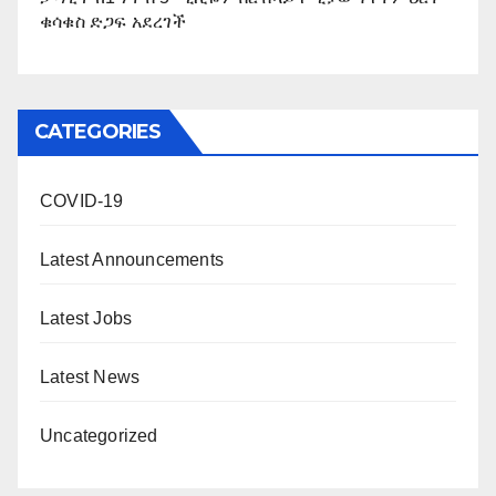
ቁሳቁስ ድጋፍ አደረገች
CATEGORIES
COVID-19
Latest Announcements
Latest Jobs
Latest News
Uncategorized