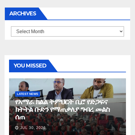
ARCHIVES
Archives
YOU MISSED
LATEST NEWS
የአማራ ክልል ትምህርት ቢሮ የድጋፍና
ክትትል ቡድን የማጠቃለያ ግብረ መልስ
ሰጠ
JUL 30, 2026