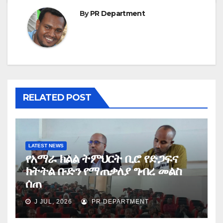
By
PR Department
RELATED POST
LATEST NEWS
የአማራ ክልል ትምህርት ቢሮ የድጋፍና
ክትትል ቡድን የማጠቃለያ ግብረ መልስ
ሰጠ
J JUL, 2026
PR DEPARTMENT