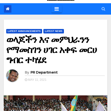
LATEST ANNOUNCEMENTS
LATEST NEWS
ወላጆችን እና መምህራንን
የማመስገን ሀገር አቀፍ መርሀ
ግብር ተካሄደ
By
PR Department
MAY 11, 2021