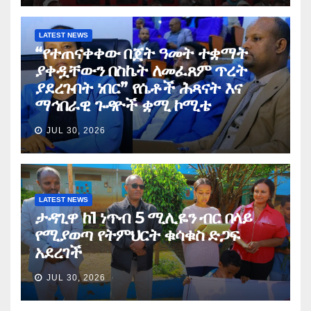
LATEST NEWS
“የተጠናቀቀው በጀት ዓመት ተቋማት
ያቀዷቸውን በስኬት ለመፈጸም ጥረት
ያደረጉበት ነበር” የሴቶች ሕጻናት እና
ማኅበራዊ ጉዳዮች ቋሚ ኮሚቴ
JUL 30, 2026
LATEST NEWS
ታዳጊዋ ከ1 ነጥብ 5 ሚሊዬን ብር በላይ
የሚያወጣ የትምህርት ቁሳቁስ ድጋፍ
አደረገች
JUL 30, 2026