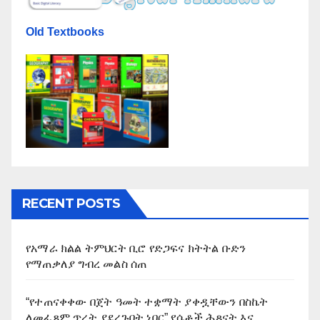
Old Textbooks
RECENT POSTS
የአማራ ክልል ትምህርት ቢሮ የድጋፍና ክትትል ቡድን
የማጠቃለያ ግብረ መልስ ሰጠ
“የተጠናቀቀው በጀት ዓመት ተቋማት ያቀዷቸውን በስኬት
ለመፈጸም ጥረት ያደረጉበት ነበር” የሴቶች ሕጻናት እና