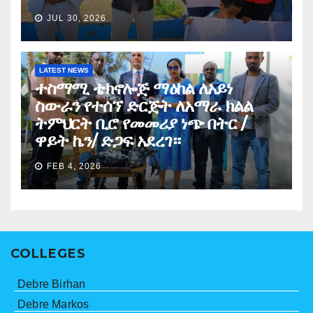
JUL 30, 2026
LATEST NEWS
ተስማሚ ቴክኖሎጅ ማዕከል ለአይነ
ስውራን የተሰኘ ድርጅት ለአማራ ክልል
ትምህርት ቢሮ የመመሪያ ነጭ በትር /
ዋይት ኬን/ ድጋፍ አደረገ።
FEB 4, 2026
COLLEGES
Debre Birhan
Debre Markos