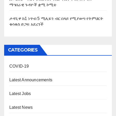
ማኅበራዊ ጉዳዮች ቋሚ ኮሚቴ
ታዳጊዋ ከ1 ነጥብ 5 ሚሊዬን ብር በላይ የሚያወጣ የትምህርት
ቁሳቁስ ድጋፍ አደረገች
CATEGORIES
COVID-19
Latest Announcements
Latest Jobs
Latest News