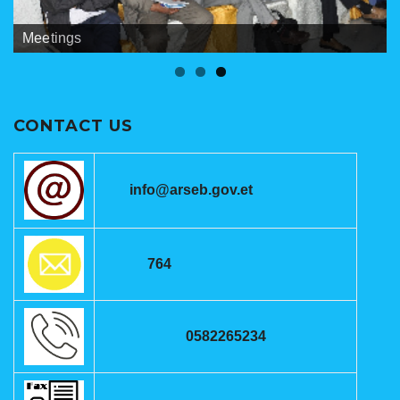
Banners
Meetings
ANRSEB Photo Gallery
CONTACT US
info@arseb.gov.et
764
0582265234