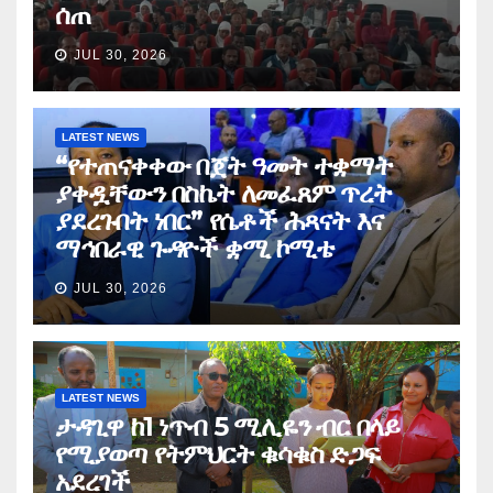
ሰጠ
JUL 30, 2026
LATEST NEWS
“የተጠናቀቀው በጀት ዓመት ተቋማት
ያቀዷቸውን በስኬት ለመፈጸም ጥረት
ያደረጉበት ነበር” የሴቶች ሕጻናት እና
ማኅበራዊ ጉዳዮች ቋሚ ኮሚቴ
JUL 30, 2026
LATEST NEWS
ታዳጊዋ ከ1 ነጥብ 5 ሚሊዬን ብር በላይ
የሚያወጣ የትምህርት ቁሳቁስ ድጋፍ
አደረገች