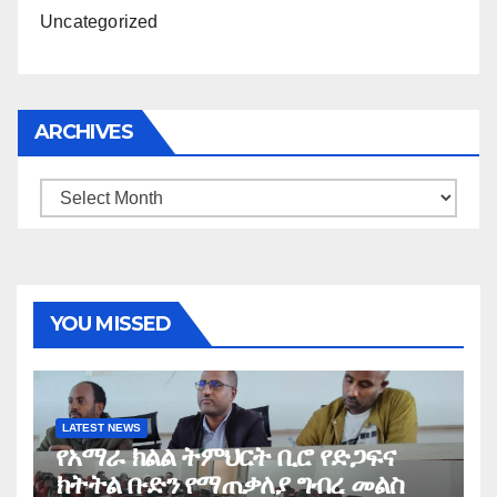
Uncategorized
ARCHIVES
Archives
YOU MISSED
LATEST NEWS
የአማራ ክልል ትምህርት ቢሮ የድጋፍና
ክትትል ቡድን የማጠቃለያ ግብረ መልስ