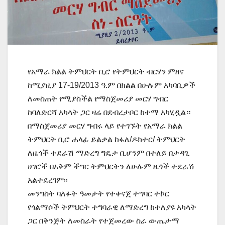
የአማራ ክልል ትምህርት ቢሮ የትምህርት ብርሃን ምዘና
ከሚያዚያ 17-19/2013 ዓ.ም በክልል በሁሉም አካባቢዎች
ለመስጠት የሚያስችል የማስጀመሪያ መርሃ ግብር
ከባለድርሻ አካላት ጋር ዛሬ በደብረታቦር ከተማ አካሂዷል።
በማስጀመሪያ መርሃ ግብሩ ላይ የተገኙት የአማራ ክልል
ትምህርት ቢሮ ሐላፊ ይልቃል ከፋለ/ዶክተር/ ትምህርት
ለዜጎች ተደራሽ ማድረግ ግዴታ ቢሆንም በተለይ በታዳጊ
ሀገሮች በአቅም ችግር ትምህርትን ለሁሉም ዜጎች ተደራሽ
አልተደረገም፡፡
መንግስት ባለፉት ዓመታት የተቀናጀ ተግባር ተኮር
የጎልማሶች ትምህርት ተግባራዊ ለማድረግ ከተለያዩ አካላት
ጋር በቅንጅት ለመስራት የተጀመረው ስራ ውጤታማ