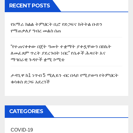
RECENT POSTS
የአማራ ክልል ትምህርት ቢሮ የድጋፍና ክትትል ቡድን
የማጠቃለያ ግብረ መልስ ሰጠ
“የተጠናቀቀው በጀት ዓመት ተቋማት ያቀዷቸውን በስኬት
ለመፈጸም ጥረት ያደረጉበት ነበር” የሴቶች ሕጻናት እና
ማኅበራዊ ጉዳዮች ቋሚ ኮሚቴ
ታዳጊዋ ከ1 ነጥብ 5 ሚሊዬን ብር በላይ የሚያወጣ የትምህርት
ቁሳቁስ ድጋፍ አደረገች
CATEGORIES
COVID-19