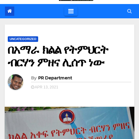
UNCATEGORIZED
በአማራ ክልል የትምህርት
ብርሃን ምዘና ሊሰጥ ነው
By
PR Department
APR 13, 2021