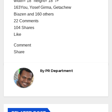
width=”18″ height=”18″ />
163
You, Yosef Girma, Getachew
Biazen and 160 others
22 Comments
104 Shares
Like
Comment
Share
By
PR Department