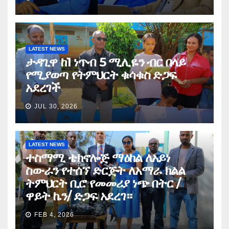
LATEST NEWS
ታዳጊዋ ከ1 ነጥብ 5 ሚሊዬን ብር በላይ
የሚያወጣ የትምህርት ቁሳቁስ ድጋፍ
አደረገች
JUL 30, 2026
LATEST NEWS
ተስማሚ ቴክኖሎጅ ማዕከል ለአይነ
ስውራን የተሰኘ ድርጅት ለአማራ ክልል
ትምህርት ቢሮ የመመሪያ ነጭ በትር /
ዋይት ኬን/ ድጋፍ አደረገ።
FEB 4, 2026