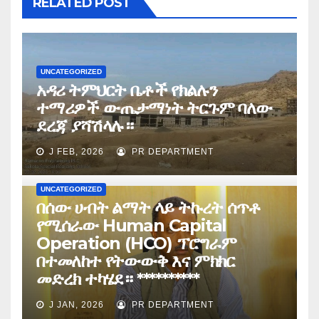
RELATED POST
UNCATEGORIZED
አዳሪ ትምህርት ቤቶች የክልሉን
ተማሪዎች ውጤታማነት ትርጉም ባለው
ደረጃ ያሻሽላሉ።
J FEB, 2026
PR DEPARTMENT
UNCATEGORIZED
በሰው ሀብት ልማት ላይ ትኩረት ሰጥቶ
የሚሰራው Human Capital
Operation (HCO) ፕሮግራም
በተመለከተ የትውውቅ እና ምክክር
መድረክ ተካሄደ። **********
J JAN, 2026
PR DEPARTMENT