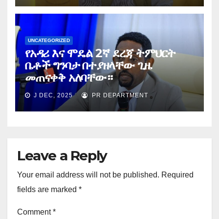
UNCATEGORIZED
የአዳሪ እና ሞዴል 2ኛ ደረጃ ትምህርት
ቤቶች ግንባታ በተያዘላቸው ጊዜ
መጠናቀቅ አለባቸው።
J DEC, 2025
PR DEPARTMENT
Leave a Reply
Your email address will not be published.
Required
fields are marked
*
Comment
*