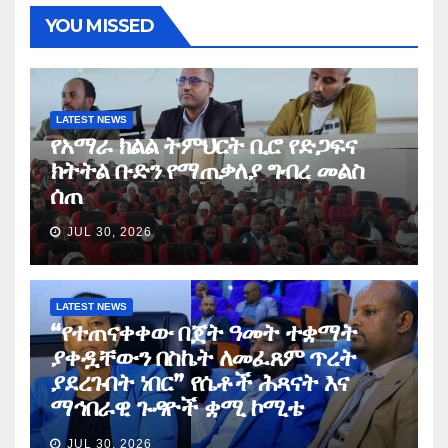
YOU MISSED
LATEST NEWS
የአማራ ክልል ትምህርት ቢሮ የድጋፍና
ክትትል ቡድን የማጠቃለያ ግብረ መልስ
ሰጠ
JUL 30, 2026
LATEST NEWS
“የተጠናቀቀው በጀት ዓመት ተቋማት
ያቀዷቸውን በስኬት ለመፈጸም ጥረት
ያደረጉበት ነበር” የሴቶች ሕጻናት እና
ማኅበራዊ ጉዳዮች ቋሚ ኮሚቴ
JUL 30, 2026