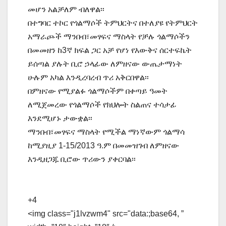
መሆን አልቻለም ብለዋል፡፡
በተግባር ተኮር የጎልማሶች ትምህርትና በተለያዩ የትምህርት
አማራጮች ማንበብ፣መፃፍና ማስላት የቻሉ ጎልማሶችን
በመመዘን ከ3ኛ ክፍል ጋር አቻ የሆነ የእውቅና ሰርተፍኬት
ይሰጣል ያሉት ቢሮ ኃላፊው ለምዘናው ውጤታማነት
ሁሉም አካል እንዲረባረብ ጥሪ አቅርበዋል፡፡
በምዘናው የሚያልፉ ጎልማሶችም በቀጣይ ዓመት
ለሚጀመረው የጎልማሶች የክህሎት ስልጠና ተሳታፊ
እንደሚሆኑ ታውቋል፡፡
ማንበብ፣መፃፍና ማስላት የሚችል ማነኛውም ጎልማሳ
ከሚያዚያ 1-15/2013 ዓ.ም በመመዝገብ ለምዘናው
እንዲዘጋጁ ቢሮው ጥሪውን ያቀርባል፡፡
+4
<img class="j1lvzwm4" src="data:;base64, ”