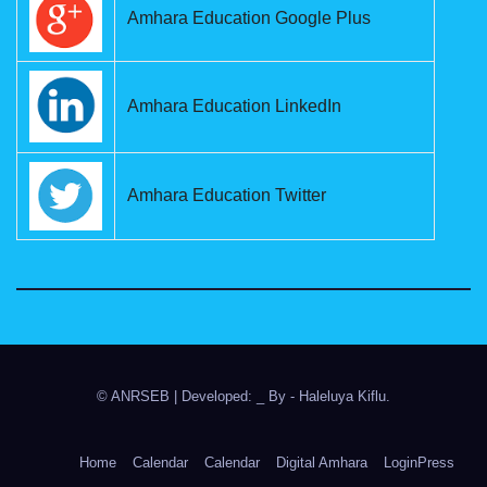
Amhara Education Google Plus
Amhara Education LinkedIn
Amhara Education Twitter
© ANRSEB
|
Developed: _ By
- Haleluya Kiflu
.
Home
Calendar
Calendar
Digital Amhara
LoginPress