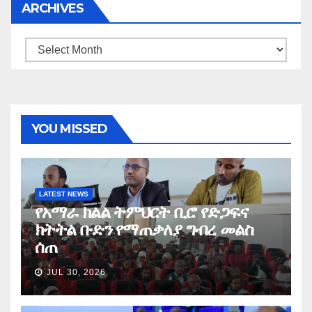
ARCHIVES
Archives
YOU MISSED
LATEST NEWS
የአማራ ክልል ትምህርት ቢሮ የድጋፍና
ክትትል ቡድን የማጠቃለያ ግብረ መልስ
ሰጠ
JUL 30, 2026