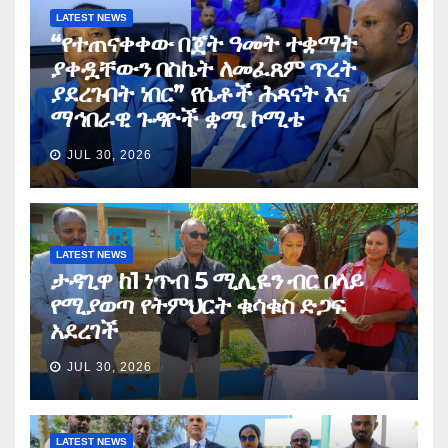
LATEST NEWS
“የተጠናቀቀው በጀት ዓመት ተቋማት
ያቀዷቸውን በስኬት ለመፈጸም ጥረት
ያደረጉበት ነበር” የሴቶች ሕጻናት እና
ማኅበራዊ ጉዳዮች ቋሚ ኮሚቴ
JUL 30, 2026
LATEST NEWS
ታዳጊዋ ከ1 ነጥብ 5 ሚሊዬን ብር በላይ
የሚያወጣ የትምህርት ቁሳቁስ ድጋፍ
አደረገች
JUL 30, 2026
LATEST NEWS