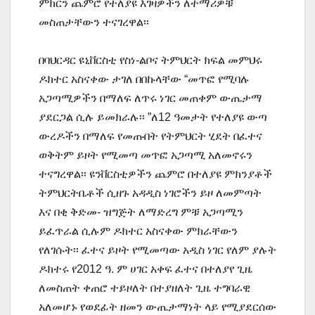
ምክርን ጨምሮ የተለያዩ እገዛዎችን ለተማሪዎቹ
መስጠታቸውን ተናገረዋል፡፡
በባህርዳር ዩኒቨርስቲ የስነ-ልቦና ትምህርት ክፍል መምህሩ
ዶክተር አስናቀው ታገለ በበኩላቸው “መጥፎ የሚባሉ
አጋጣሚዎችን በማለፍ ለጥሩ ነገር መጠቀም ውጤታማ
ያደርጋል ሲሉ ይመክራሉ፡፡ ”ለ12 ዓመታት የተለያዩ ውጣ
ውረዶችን በማለፍ የመጡበት የትምህርት ሂደት በፈተና
ወቅትም ይዞት የሚመጣ መጥፎ አጋጣሚ አለመኖሩን
ተናግረዋል፡፡ ዩንቨርስቲዎችን ጨምሮ በተለያዩ ምክንያቶች
ትምህርትቤቶች ሲዘጉ አዳዲስ ነገሮችን ይዞ ለመምጣት
እና በቂ ቅድመ- ዝግጅት ለማድረግ ምቹ አጋጣሚን
ይፈጥራል ሲሉም ዶክተር አስናቀው ምክራቸውን
የለገሱት፡፡ ፈተና ይዞት የሚመጣው አዲስ ነገር የለም ያሉት
ዶክተሩ የ2012 ዓ. ም ሀገር አቀፍ ፈተና በተለያየ ጊዜ
ለመስጠት ቀጠሮ ተይዞለት በተያዘለት ጊዜ ተግባራዊ
አለመሆኑ የወደፊት ዘመን ውጤታማነት ላይ የሚያደርሰው