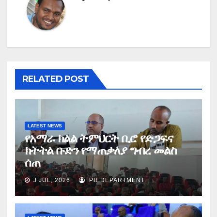
RELATED POST
LATEST NEWS
የአማራ ክልል ትምህርት ቢሮ የድጋፍና
ክትትል ቡድን የማጠቃለያ ግብረ መልስ
ሰጠ
J JUL, 2026
PR DEPARTMENT