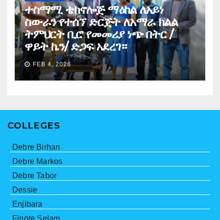
ተስማሚ ቴክኖሎጅ ማዕከል ለአይነ
ስውራን የተሰኘ ድርጅት ለአማራ ክልል
ትምህርት ቢሮ የመመሪያ ነጭ በትር /
ዋይት ኬን/ ድጋፍ አደረገ።
FEB 4, 2026
COLLEGES
Debre Birhan
Debre Markos
Debre Tabor
Dessie
Enjibara
Finote Selam