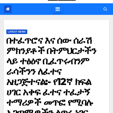
LATEST NEWS
በተፈጥሮና እና ሰው ሰራሽ
ምክንያቶች በትምህርታችን
ላይ ተፅዕኖ ቢፈጥሩብንም
ራሳችንን ለፈተና
አዘጋጅተናል:- የ12ኛ ክፍል
ሀገር አቀፍ ፈተና ተፈታኝ
ተማሪዎች መጥፎ የሚባሉ
አጋጣሚዎችን ለጥሩ ነገር