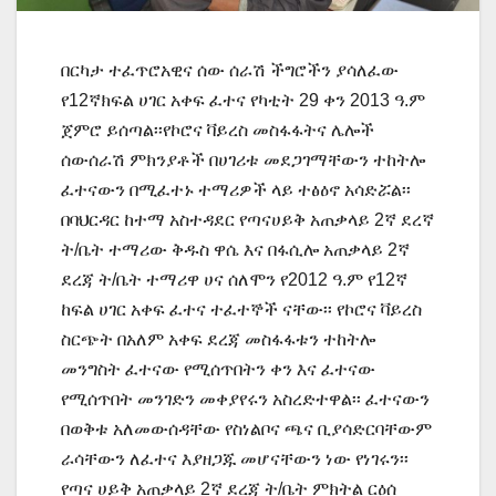
በርካታ ተፈጥሮአዊና ሰው ሰራሽ ችግሮችን ያሳለፈው
የ12ኛክፍል ሀገር አቀፍ ፈተና የካቲት 29 ቀን 2013 ዓ.ም
ጀምሮ ይሰጣል፡፡የኮሮና ቫይረስ መስፋፋትና ሌሎች
ሰውሰራሽ ምክንያቶች በሀገሪቱ መደጋገማቸውን ተከትሎ
ፈተናውን በሚፈተኑ ተማሪዎች ላይ ተፅዕኖ አሳድሯል፡፡
በባህርዳር ከተማ አስተዳደር የጣናሀይቅ አጠቃላይ 2ኛ ደረኛ
ት/ቤት ተማሪው ቅዱስ ዋሴ እና በፋሲሎ አጠቃላይ 2ኛ
ደረጃ ት/ቤት ተማሪዋ ሀና ሰለሞን የ2012 ዓ.ም የ12ኛ
ከፍል ሀገር አቀፍ ፈተና ተፈተኞች ናቸው፡፡ የኮሮና ቫይረስ
ስርጭት በአለም አቀፍ ደረጃ መስፋፋቱን ተከትሎ
መንግስት ፈተናው የሚሰጥበትን ቀን እና ፈተናው
የሚሰጥበት መንገድን መቀያየሩን አስረድተዋል፡፡ ፈተናውን
በወቅቱ አለመውሰዳቸው የስነልቦና ጫና ቢያሳድርባቸውም
ራሳቸውን ለፈተና እያዘጋጁ መሆናቸውን ነው የነገሩን፡፡
የጣና ሀይቅ አጠቃላይ 2ኛ ደረጃ ት/ቤት ምክትል ርዕሰ