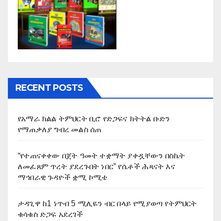
RECENT POSTS
የአማራ ክልል ትምህርት ቢሮ የድጋፍና ክትትል ቡድን
የማጠቃለያ ግብረ መልስ ሰጠ
“የተጠናቀቀው በጀት ዓመት ተቋማት ያቀዷቸውን በስኬት
ለመፈጸም ጥረት ያደረጉበት ነበር” የሴቶች ሕጻናት እና
ማኅበራዊ ጉዳዮች ቋሚ ኮሚቴ
ታዳጊዋ ከ1 ነጥብ 5 ሚሊዬን ብር በላይ የሚያወጣ የትምህርት
ቁሳቁስ ድጋፍ አደረገች