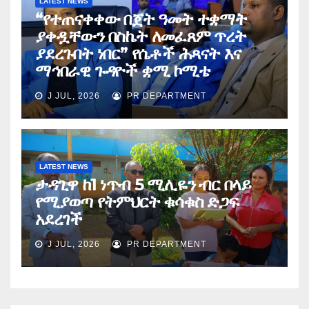
LATEST NEWS
“የተጠናቀቀው በጀት ዓመት ተቋማት
ያቀዷቸውን በስኬት ለመፈጸም ጥረት
ያደረጉበት ነበር” የሴቶች ሕጻናት እና
ማኅበራዊ ጉዳዮች ቋሚ ኮሚቴ
J JUL, 2026
PR DEPARTMENT
LATEST NEWS
ታዳጊዋ ከ1 ነጥብ 5 ሚሊዬን ብር በላይ
የሚያወጣ የትምህርት ቁሳቁስ ድጋፍ
አደረገች
J JUL, 2026
PR DEPARTMENT