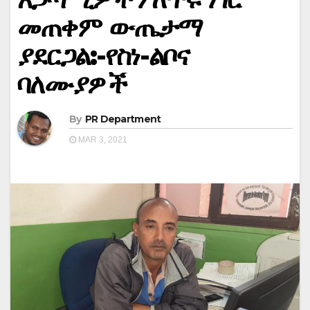
መጠቀም ውጤታማ
ያደርጋል:-የስነ-ልቦና
ባለሙያዎች
By
PR Department
MAR 3, 2021