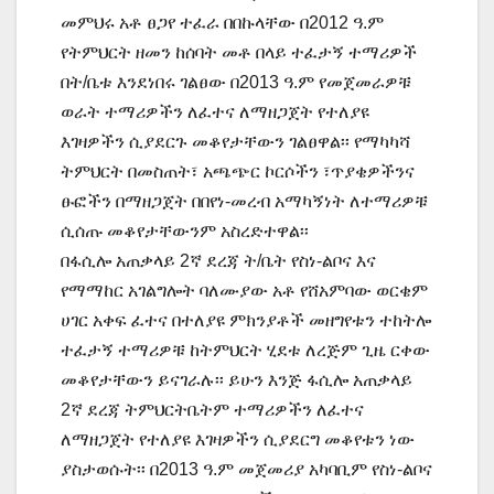
መምህሩ አቶ ፀጋየ ተፈራ በበኩላቸው በ2012 ዓ.ም
የትምህርት ዘመን ከሰባት መቶ በላይ ተፈታኝ ተማሪዎች
በት/ቤቱ እንደነበሩ ገልፀው በ2013 ዓ.ም የመጀመራዎቹ
ወራት ተማሪዎችን ለፈተና ለማዘጋጀት የተለያዩ
እገዛዎችን ሲያደርጉ መቆየታቸውን ገልፀዋል፡፡ የማካካሻ
ትምህርት በመስጠት፣ አጫጭር ኮርሶችን ፣ጥያቄዎችንና
ፁፎችን በማዘጋጀት በበየነ-መረብ አማካኝነት ለተማሪዎቹ
ሲሰጡ መቆየታቸውንም አስረድተዋል፡፡
በፋሲሎ አጠቃላይ 2ኛ ደረጃ ት/ቤት የስነ-ልቦና እና
የማማከር አገልግሎት ባለሙያው አቶ የሸአምባው ወርቄም
ሀገር አቀፍ ፈተና በተለያዩ ምክንያቶች መዘግየቱን ተከትሎ
ተፈታኝ ተማሪዎቹ ከትምህርት ሂደቱ ለረጅም ጊዜ ርቀው
መቆየታቸውን ይናገራሉ፡፡ ይሁን እንጅ ፋሲሎ አጠቃላይ
2ኛ ደረጃ ትምህርትቤትም ተማሪዎችን ለፈተና
ለማዘጋጀት የተለያዩ እገዛዎችን ሲያደርግ መቆየቱን ነው
ያስታወሱት፡፡ በ2013 ዓ.ም መጀመሪያ አካባቢም የስነ-ልቦና