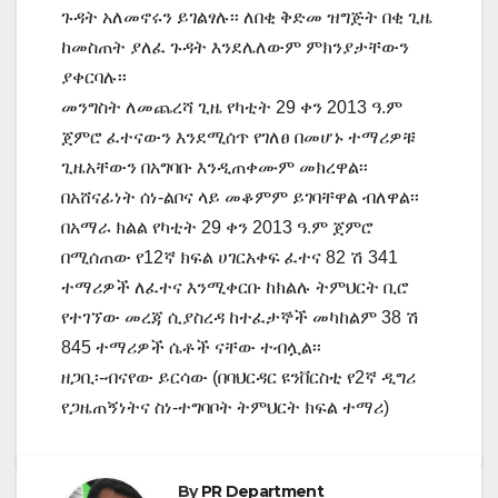
ጉዳት አለመኖሩን ይገልፃሉ፡፡ ለበቂ ቅድመ ዝግጅት በቂ ጊዜ
ከመስጠት ያለፈ ጉዳት እንደሌለውም ምክንያታቸውን
ያቀርባሉ፡፡
መንግስት ለመጨረሻ ጊዜ የካቲት 29 ቀን 2013 ዓ.ም
ጀምሮ ፈተናውን እንደሚሰጥ የገለፀ በመሆኑ ተማሪዎቹ
ጊዜአቸውን በአግባቡ እንዲጠቀሙም መክረዋል፡፡
በአሸናፊነት ሰነ-ልቦና ላይ መቆምም ይገባቸዋል ብለዋል፡፡
በአማራ ክልል የካቲት 29 ቀን 2013 ዓ.ም ጀምሮ
በሚሰጠው የ12ኛ ክፍል ሀገርአቀፍ ፈተና 82 ሽ 341
ተማሪዎች ለፈተና እንሚቀርቡ ከክልሉ ትምህርት ቢሮ
የተገኘው መረጃ ሲያስረዳ ከተፈታኞች መካከልም 38 ሽ
845 ተማሪዎች ሴቶች ናቸው ተብሏል፡፡
ዘጋቢ፡-ብናየው ይርሳው (በባህርዳር ዩንቨርስቲ የ2ኛ ዲግሪ
የጋዜጠኝነትና ስነ-ተግባቦት ትምህርት ክፍል ተማሪ)
By
PR Department