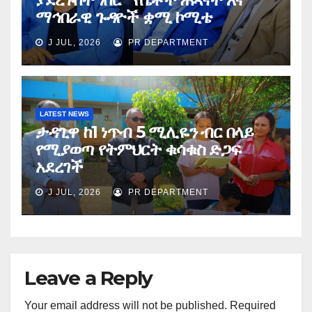
ማኅበራዊ ጉዳዮች ቋሚ ኮሚቴ
J JUL, 2026
PR DEPARTMENT
LATEST NEWS
ታዳጊዋ ከ1 ነጥብ 5 ሚሊዬን ብር በላይ
የሚያወጣ የትምህርት ቁሳቁስ ድጋፍ
አደረገች
J JUL, 2026
PR DEPARTMENT
Leave a Reply
Your email address will not be published.
Required