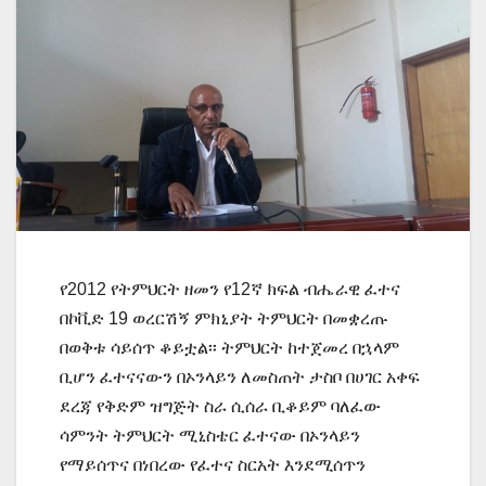
የ2012 የትምህርት ዘመን የ12ኛ ክፍል ብሔራዊ ፈተና
በኮቪድ 19 ወረርሽኝ ምክኒያት ትምህርት በመቋረጡ
በወቅቱ ሳይሰጥ ቆይቷል፡፡ ትምህርት ከተጀመረ በኋላም
ቢሆን ፈተናናውን በኦንላይን ለመስጠት ታስቦ በሀገር አቀፍ
ደረጃ የቅድም ዝግጅት ስራ ሲሰራ ቢቆይም ባለፈው
ሳምንት ትምህርት ሚኒስቴር ፈተናው በኦንላይን
የማይሰጥና በነበረው የፈተና ስርአት እንደሚሰጥን