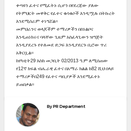
ቀጣዩን ፈተና የሚፈትኑ ሲሆን በየደረጃው ያለው
የትምህርት መዋቅር የፈተና ቁሳቁሶች እንዲሟሉ በትኩረት
እንደሚሰራም ተነግሯል፡፡
መምህራንና ወላጆችም ተማሪዎችን በስነልቦና
እንዲጠነክሩና ባላቸው ጊዜም አስፈላጊውን ዝግጅት
እንዲያደረጉ የተለመደ ድጋፍ እንዲያደርጉ ቢሮው ጥሪ
አቅርቧል፡፡
ከየካቲት29 እስከ መጋቢት 02/2013 ዓ.ም ለሚሰጠው
የ12ኛ ክፍል ብሔራዊ ፈተና በአማራ ክልል ከ82 ሺህ በላይ
ተማሪዎችበ249 የፈተና ጣቢያዎች እንደሚፈተኑ
ይጠበቃል፡፡
By
PR Department