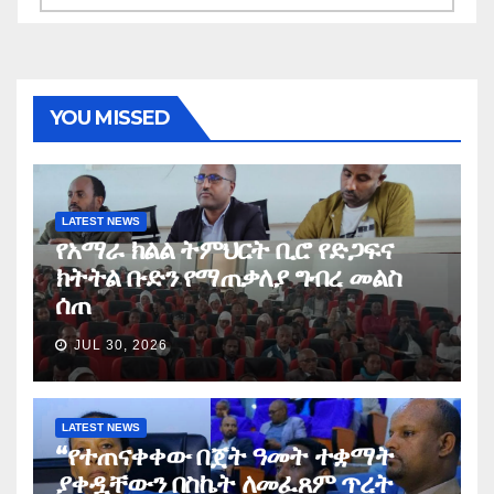
YOU MISSED
LATEST NEWS
የአማራ ክልል ትምህርት ቢሮ የድጋፍና
ክትትል ቡድን የማጠቃለያ ግብረ መልስ
ሰጠ
JUL 30, 2026
LATEST NEWS
“የተጠናቀቀው በጀት ዓመት ተቋማት
ያቀዷቸውን በስኬት ለመፈጸም ጥረት