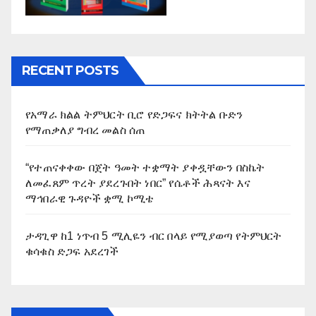
RECENT POSTS
የአማራ ክልል ትምህርት ቢሮ የድጋፍና ክትትል ቡድን
የማጠቃለያ ግብረ መልስ ሰጠ
“የተጠናቀቀው በጀት ዓመት ተቋማት ያቀዷቸውን በስኬት
ለመፈጸም ጥረት ያደረጉበት ነበር” የሴቶች ሕጻናት እና
ማኅበራዊ ጉዳዮች ቋሚ ኮሚቴ
ታዳጊዋ ከ1 ነጥብ 5 ሚሊዬን ብር በላይ የሚያወጣ የትምህርት
ቁሳቁስ ድጋፍ አደረገች