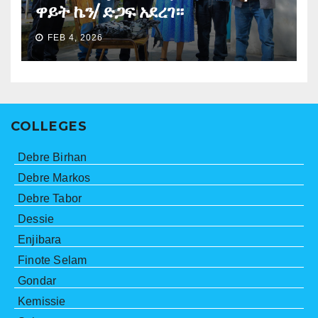
ዋይት ኬን/ ድጋፍ አደረገ።
FEB 4, 2026
COLLEGES
Debre Birhan
Debre Markos
Debre Tabor
Dessie
Enjibara
Finote Selam
Gondar
Kemissie