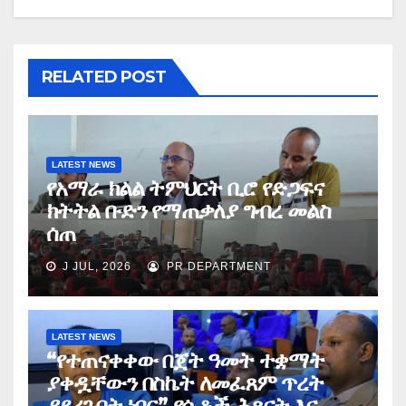
RELATED POST
LATEST NEWS
የአማራ ክልል ትምህርት ቢሮ የድጋፍና
ክትትል ቡድን የማጠቃለያ ግብረ መልስ
ሰጠ
J JUL, 2026
PR DEPARTMENT
LATEST NEWS
“የተጠናቀቀው በጀት ዓመት ተቋማት
ያቀዷቸውን በስኬት ለመፈጸም ጥረት
ያደረጉበት ነበር” የሴቶች ሕጻናት እና