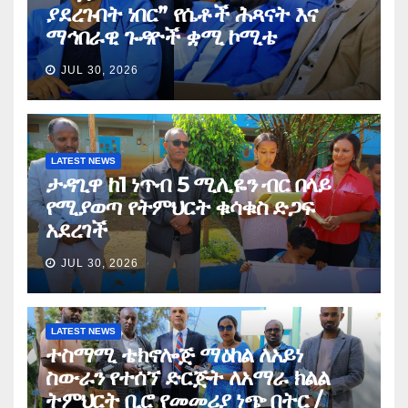
ያደረጉበት ነበር” የሴቶች ሕጻናት እና
ማኅበራዊ ጉዳዮች ቋሚ ኮሚቴ
JUL 30, 2026
LATEST NEWS
ታዳጊዋ ከ1 ነጥብ 5 ሚሊዬን ብር በላይ
የሚያወጣ የትምህርት ቁሳቁስ ድጋፍ
አደረገች
JUL 30, 2026
LATEST NEWS
ተስማሚ ቴክኖሎጅ ማዕከል ለአይነ
ስውራን የተሰኘ ድርጅት ለአማራ ክልል
ትምህርት ቢሮ የመመሪያ ነጭ በትር /