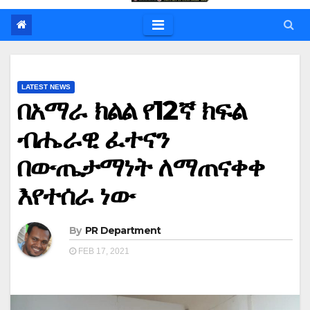
LATEST NEWS
በአማራ ክልል የ12ኛ ክፍል
ብሔራዊ ፈተናን
በውጤታማነት ለማጠናቀቀ
እየተሰራ ነው
By
PR Department
FEB 17, 2021