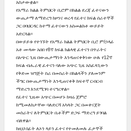
አስታውቋል፡፡
የአማራ ክልል ትምህርት ቢሮም በክልል ደረጃ ፈተናውን
ውጤታማ ለማድረግ ከዞንና ወረዳ የፈተና ክፍል ሰራተኞች
ጋር በባህርዳር ከተማ ፈተናውን አስመልክቶ ውይይት
አድርጓል፡፡
በውይይቱ የተገኙት የአማራ ክልል ትምህርት ቢሮ ም/ኃላፊ
አቶ ሙላው አበበ የ8ኛ ክፍል ክልላዊ ፈተናን በጥራትና
በአጭር ጊዜ በውጤታማነት እንዳጠናቀቅነው ሁሉ የ12ኛ
ክፍል ብሔራዊ ፈተናን ባለው አጭር ጊዜ አስፈላጊውን
የቅድመ ዝግጅት ስራ በመስራት በክልላችን ያለመንም
ችግር በውጤታማነት እንዲጠናቀቅ ከፍተኛ ርብርብ
ማድረግ እንደሚገባ ተናግረዋል፡፡
የፈተና ጊዜው አጭር በመሆኑ ከዛሬ ጀምሮ
ከሚመለከታቸው ባለድርሻ አካላት ጋር በመቀናጀት
መስራትና ለትምህርት ቤቶችም ድጋፍ ማድረግ ይገባል
ብለዋል፡፡
ከዚህ በፊት ለኦን ላይን ፈተና የተመለመሉ ፈታኞች