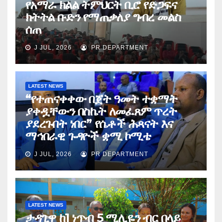
የአማራ ክልል ትምህርት ቢሮ የድጋፍና
ክትትል ቡድን የማጠቃለያ ግብረ መልስ
ሰጠ
J JUL, 2026
PR DEPARTMENT
LATEST NEWS
“የተጠናቀቀው በጀት ዓመት ተቋማት
ያቀዷቸውን በስኬት ለመፈጸም ጥረት
ያደረጉበት ነበር” የሴቶች ሕጻናት እና
ማኅበራዊ ጉዳዮች ቋሚ ኮሚቴ
J JUL, 2026
PR DEPARTMENT
LATEST NEWS
ታዳጊዋ ከ1 ነጥብ 5 ሚሊዬን ብር በላይ