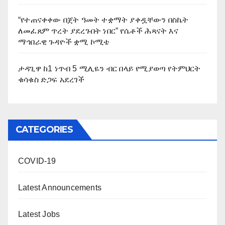
“የተጠናቀቀው በጀት ዓመት ተቋማት ያቀዷቸውን በስኬት
ለመፈጸም ጥረት ያደረጉበት ነበር” የሴቶች ሕጻናት እና
ማኅበራዊ ጉዳዮች ቋሚ ኮሚቴ
ታዳጊዋ ከ1 ነጥብ 5 ሚሊዬን ብር በላይ የሚያወጣ የትምህርት
ቁሳቁስ ድጋፍ አደረገች
CATEGORIES
COVID-19
Latest Announcements
Latest Jobs