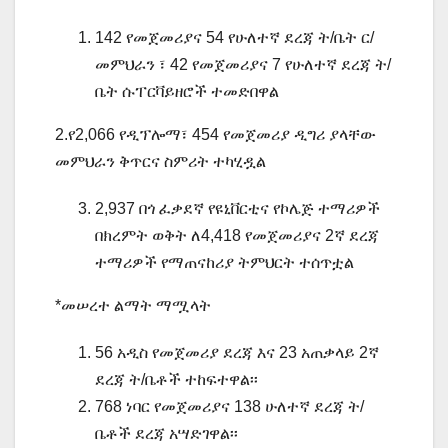
142 የመጀመሪያና 54 የሁለተኛ ደረጃ ት/ቤት ር/
መምህራን ፣ 42 የመጀመሪያና 7 የሁለተኛ ደረጃ ት/
ቤት ሱፐርቫይዘሮች ተመድበዋል
2.የ2,066 የዲፕሎማ፣ 454 የመጀመሪያ ዲግሪ ያላቸው
መምህራን ቅጥርና ስምሪት ተካሂዷል
2,937 በጎ ፈቃደኛ የዩኒቨርቲና የኮሌጅ ተማሪዎች
በክረምት ወቅት ለ4,418 የመጀመሪያና 2ኛ ደረጃ
ተማሪዎች የማጠናከሪያ ትምህርት ተሰጥቷል
*መሠረተ ልማት ማሟላት
56 አዲስ የመጀመሪያ ደረጃ እና 23 አጠቃላይ 2ኛ
ደረጃ ት/ቤቶች ተከፍተዋል፡፡
768 ነባር የመጀመሪያና 138 ሁለተኛ ደረጃ ት/
ቤቶች ደረጃ አሣድገዋል፡፡