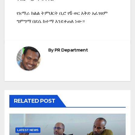
የአማራ ክልል ትምህርት ቢሮ የ6 ወር እቅድ አፈፃፀም
ግምግማ በደሴ ከተማ እንደቀጠለ ነው።
By
PR Department
RELATED POST
LATEST NEWS