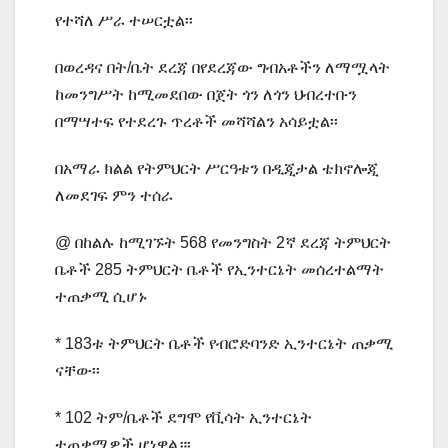
የተሻለ ሥራ ተሠርቷል፡፡
በወረዳና በት/ቤት ደረጃ በየደረጃው ግብአቶችን ለማሟላት
ከመንግሥት ከሚመደበው በጀት ጎን ለጎን ህብረተቡን
በማሣተፍ የተደረጉ ጥረቶች መሻሻልን አሳይቷል፡፡
በአማራ ክልል የትምህርት ሥርዓቱን በዲጂታል ቴክኖሎጂ
ለመደገፍ ምን ተሰራ
@ በከልሉ ከሚገኙት 568 የመንግስት 2ኛ ደረጃ ትምህርት
ቤቶች 285 ትምህርት ቤቶች የኢንተርኔት መሰረተልማት
ተጠቃሚ ሲሆኑ
* 183ቱ ትምህርት ቤቶች የብሮድባንድ ኢንተርኔት ጠቃሚ
ናቸው፡፡
* 102 ትም/ቤቶች ደግሞ የቪሳት ኢንተርኔት
ተጠቃሚዎች ሆነዋል።፡