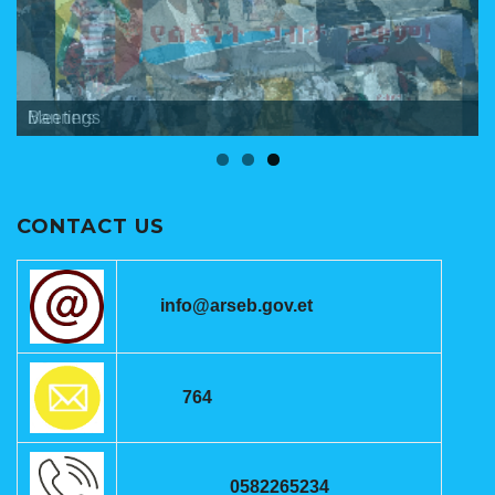
Banners
Meetings
ANRSEB Photo Gallery
CONTACT US
info@arseb.gov.et
764
0582265234