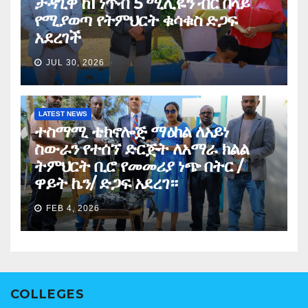
ታዳጊዋ ከ1 ነጥብ 5 ሚሊዬን ብር በላይ
የሚያወጣ የትምህርት ቁሳቁስ ድጋፍ
አደረገች
JUL 30, 2026
LATEST NEWS
ተስማሚ ቴክኖሎጅ ማዕከል ለአይነ
ስውራን የተሰኘ ድርጅት ለአማራ ክልል
ትምህርት ቢሮ የመመሪያ ነጭ በትር /
ዋይት ኬን/ ድጋፍ አደረገ።
FEB 4, 2026
COLLEGES