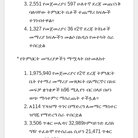
2,551 የመጀመሪያና 597 ሁለተኛ ደረጃ መጨናነቅ
ባለባቸው ትምህርት ቤቶች ተጨማሪ ክፍሎች
ተገንብተዋል፡፡
1,327 የመጀመሪያና 36 የ2ኛ ደረጃ ት/ቤቶች
መማሪያ ክፍሎችን መልሶ በአዲስ የመተካት ስራ
ተሰርቷል
* የትምህርት መሣሪያዎችን ማሟላት በተመለከተ
1,975,940 የመጀመሪያና የ2ኛ ደረጃ ትምህርት
ቤት የተማሪ መማሪያ መፃህፍት በአማርኛና በአፍ
መፍቻ ቋንቋዎች ከ96 ሚሊየን ብር በላይ በሆነ
ወጭ ማሳተምና ማሰራጨት ተችሏል።
ለ114 ፕላዝማ ጥገና በማድረግ ለመማር ማስተር
ዝግጁ የማድረግ ስራ ተሰርቷል
3,506 ጥቁር ሠሌዳና 32,989ኮምባይንድ ዴስክ
ግዥ ተፈፁሞ የተሰራጨ ሲሆን 21,471 ጥቁር