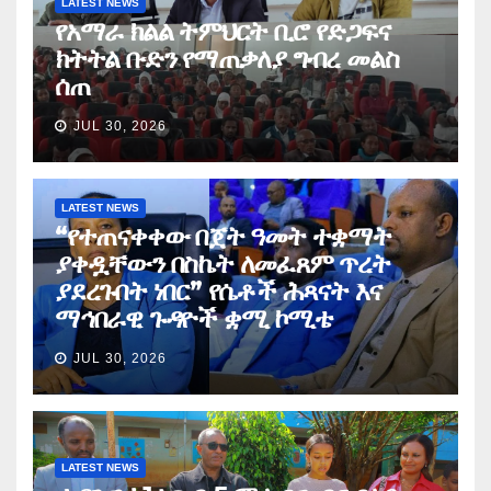
LATEST NEWS
የአማራ ክልል ትምህርት ቢሮ የድጋፍና
ክትትል ቡድን የማጠቃለያ ግብረ መልስ
ሰጠ
JUL 30, 2026
LATEST NEWS
“የተጠናቀቀው በጀት ዓመት ተቋማት
ያቀዷቸውን በስኬት ለመፈጸም ጥረት
ያደረጉበት ነበር” የሴቶች ሕጻናት እና
ማኅበራዊ ጉዳዮች ቋሚ ኮሚቴ
JUL 30, 2026
LATEST NEWS