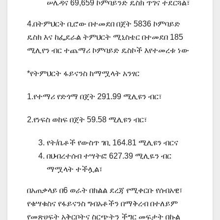
ሠሌዳና 69,659 ኮምባይንድ ዴስክ ጥገና ተደርጓል፣
4.በትምህርት ቢሮው በተመደበ በጀት 5836 ኮምባይድ
ዴስክ እና ከፌደራል ትምህርት ሚኒስቴር በተመደበ 185
ሚሊየን ብር ተጨማሪ ኮምባይድ ዴስኮች እየተመረቱ ነው
*የትምህርት ፋይናንስ ከማሟላት አንፃር
1.የተማሪ የድጎማ በጀት 291.99 ሚሊዩን ብር፣
2.የነፍስ ወከፍ በጀት 59.58 ሚሊዩን ብር፣
የት/ቤቶች የውስጥ ገቢ 164.81 ሚሊዩን ብርና
በህብረተሰብ ተሣትፎ 627.39 ሚሊዬን ብር
ማሟላት ተችሏል፣
በአጠቃላይ በ6 ወራት በክልል ደረጃ የሚቀርቡ የሰብአዊ፣
የቁሣቁስና የፋይናንስ ግብአቶችን በማቅረብ በተለይም
የመጽሀፍት አቅርቦትና ስርጭትን ችግር መፍታት በኩል