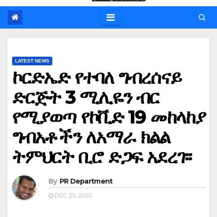
LATEST NEWS
ኮርድኤድ የተባለ ግብረሰናይ
ድርጅት 3 ሚሊዬን ብር
የሚያወጣ የኮቪድ 19 መከላከያ
ግብአቶችን ለአማራ ክልል
ትምህርት ቢሮ ድጋፍ አደረገ፡፡
By
PR Department
DEC 25, 2020