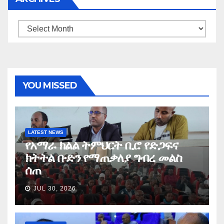
Archives
YOU MISSED
LATEST NEWS
የአማራ ክልል ትምህርት ቢሮ የድጋፍና
ክትትል ቡድን የማጠቃለያ ግብረ መልስ
ሰጠ
JUL 30, 2026