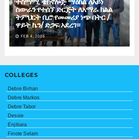
ተስማሚ ቴክኖሎጅ ማዕከል ለአይነ
ስውራን የተሰኘ ድርጅት ለአማራ ክልል
ትምህርት ቢሮ የመመሪያ ነጭ በትር /
ዋይት ኬን/ ድጋፍ አደረገ።
FEB 4, 2026
COLLEGES
Debre Birhan
Debre Markos
Debre Tabor
Dessie
Enjibara
Finote Selam