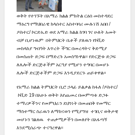
ወቅት የተገኙት በአማራ ክልል ምክትል ርዕሰ መስተዳደር
ማዕረግ የማህበራዊ ክላሰተር አስተባባሪ ሙሉነሽ አበበ /
ዶክተር/ ኮርድኤድ ወደ አማራ ክልል ከገባ ገና ሁለት አመት
ብቻ ቢሆነዉም በትምህርት ቤቶች ያለዉን የኮቪድ
መከላከያ ግብዓት እጥረት ችግር በመረዳትና ቅድሚያ
በመስጠት ድጋፍ በማድረጉ አመስግነዋል፡፡ የድርጅቱ ድጋፍ
ለሌሎች ድርጅቶችም አርዓያ የሚሆን ተግባር በመሆኑ
ሌሎች ድርጅቶችም ድጋፍ እንዲያደርጉ ጠይቀዋል፡፡
የአማራ ክልል ትምህርት ቢሮ ኃላፊ ይልቃል ከፋለ /ዶክተር/
ኮቪድ 19 በአሁኑ ወቅት እየጨመረ በመምጣቱ ድጋፉ
ተማሪዎችንና የመምህራን ደህንነት በመጠበቅ የመማር
ማስተማር ስራዉን ለማከናወን የሚያግዝ ተገቢና ወቅታዊ
መሆኑን ገልጸዉ ተጠቃሚዎችን በመለየት በአፋጣኝ
እንደሚሰራጭ ተናግረዋል፡፡