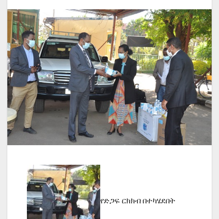
የድጋፍ ርክክብ በተካሄደበት