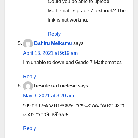
Could you be able to upload
Mathematics grade 7 textbook? The
link is not working.
Reply
Bahiru Melkamu
says:
April 13, 2021 at 9:19 am
I’m unable to download Grade 7 Mathematics
Reply
besufekad melese
says:
May 3, 2021 at 8:20 am
የሰባተኛ ክፍል ሂሳብ መፀሀፍ ማውርድ አልቻልኩም በምን
መልኩ ማግኘት እችላለሁ
Reply