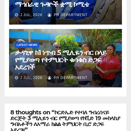
ማኅበራዊ ጉዳዮች ቋሚ ኮሚቴ
J JUL, 2026
PR DEPARTMENT
LATEST NEWS
ታዳጊዋ ከ1 ነጥብ 5 ሚሊዬን ብር በላይ
የሚያወጣ የትምህርት ቁሳቁስ ድጋፍ
አደረገች
J JUL, 2026
PR DEPARTMENT
8 thoughts on “ኮርድኤድ የተባለ ግብረሰናይ
ድርጅት 3 ሚሊዬን ብር የሚያወጣ የኮቪድ 19 መከላከያ
ግብአቶችን ለአማራ ክልል ትምህርት ቢሮ ድጋፍ
አደረገ፡፡”