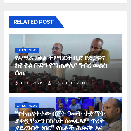
RELATED POST
LATEST NEWS
የአማራ ክልል ትምህርት ቢሮ የድጋፍና
ክትትል ቡድን የማጠቃለያ ግብረ መልስ
ሰጠ
J JUL, 2026
PR DEPARTMENT
LATEST NEWS
“የተጠናቀቀው በጀት ዓመት ተቋማት
ያቀዷቸውን በስኬት ለመፈጸም ጥረት
ያደረጉበት ነበር” የሴቶች ሕጻናት እና