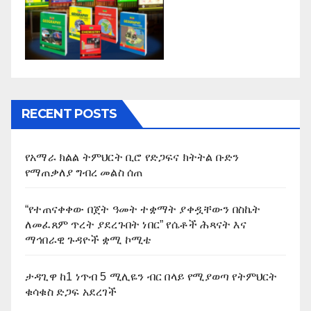
RECENT POSTS
የአማራ ክልል ትምህርት ቢሮ የድጋፍና ክትትል ቡድን
የማጠቃለያ ግብረ መልስ ሰጠ
“የተጠናቀቀው በጀት ዓመት ተቋማት ያቀዷቸውን በስኬት
ለመፈጸም ጥረት ያደረጉበት ነበር” የሴቶች ሕጻናት እና
ማኅበራዊ ጉዳዮች ቋሚ ኮሚቴ
ታዳጊዋ ከ1 ነጥብ 5 ሚሊዬን ብር በላይ የሚያወጣ የትምህርት
ቁሳቁስ ድጋፍ አደረገች