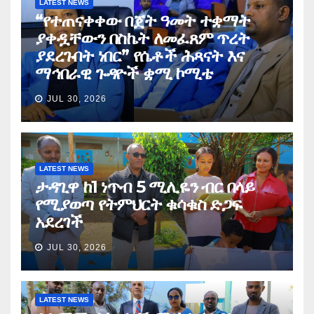
LATEST NEWS
“የተጠናቀቀው በጀት ዓመት ተቋማት
ያቀዷቸውን በስኬት ለመፈጸም ጥረት
ያደረጉበት ነበር” የሴቶች ሕጻናት እና
ማኅበራዊ ጉዳዮች ቋሚ ኮሚቴ
JUL 30, 2026
LATEST NEWS
ታዳጊዋ ከ1 ነጥብ 5 ሚሊዬን ብር በላይ
የሚያወጣ የትምህርት ቁሳቁስ ድጋፍ
አደረገች
JUL 30, 2026
LATEST NEWS