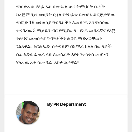
የኮርድኤድ ሃላፊ አቶ ሳሙኤል ጠና ትምህርት ቤቶች
ከረጅም ጊዜ መዘጋት በኋላ የተከፈቱ በመሆኑ ድርጅታቸዉ
የኮቪድ 19 መከላከያ ግብዓቶችን ለመደገፍ እንዳነሳሳዉ
ተናግረዉ 3 ሚለዬን ብር የሚያወጣ የአፍ መሸፈኛና የእጅ
ንጽህና መጠበቂያ ግብዓቶችን ድጋፍ ማድረጋቸዉን
ገልጸዋል፡፡ ኮርድኤድ በቀጣይም በአማራ ክልል በወጣቶች
ስራ እድል ፈጠራ ላይ ለመስራት እየተንቀሳቀሰ መሆኑን
ሃላፊዉ አቶ ሳሙዔል አስታዉቀዋል፡፡
By
PR Department