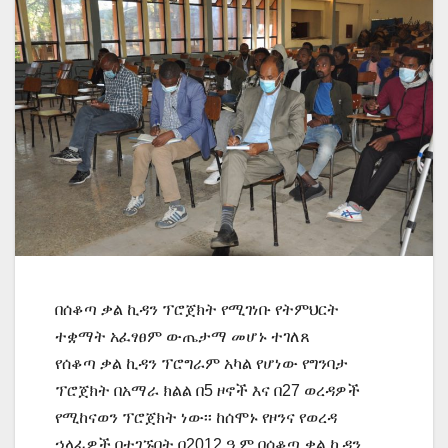
በሰቆጣ ቃል ኪዳን ፕሮጀክት የሚገነቡ የትምህርት
ተቋማት አፈፃፀም ውጤታማ መሆኑ ተገለጸ
የሰቆጣ ቃል ኪዳን ፕሮግራም አካል የሆነው የግንባታ
ፕሮጀክት በአማራ ክልል በ5 ዞኖች እና በ27 ወረዳዎች
የሚከናወን ፕሮጀክት ነው፡፡ ከሰሞኑ የዞንና የወረዳ
ኃላፊዎች በተገኙበት በ2012 ዓ.ም በሰቆጣ ቃል ኪዳን