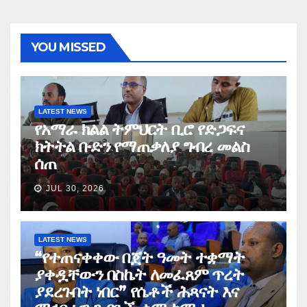
YOU MISSED
LATEST NEWS
የአማራ ክልል ትምህርት ቢሮ የድጋፍና
ክትትል ቡድን የማጠቃለያ ግብረ መልስ
ሰጠ
JUL 30, 2026
LATEST NEWS
“የተጠናቀቀው በጀት ዓመት ተቋማት
ያቀዷቸውን በስኬት ለመፈጸም ጥረት
ያደረጉበት ነበር” የሴቶች ሕጻናት እና