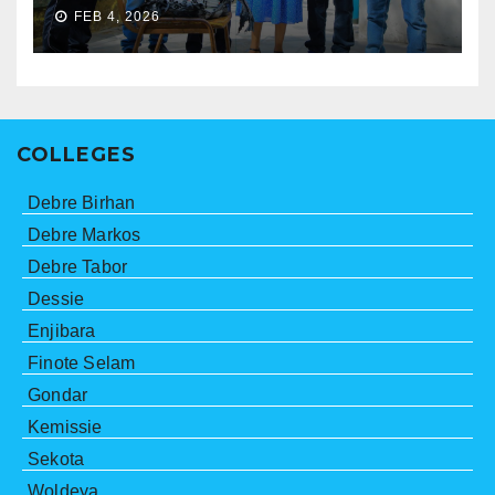
FEB 4, 2026
COLLEGES
Debre Birhan
Debre Markos
Debre Tabor
Dessie
Enjibara
Finote Selam
Gondar
Kemissie
Sekota
Woldeya