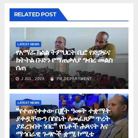
RELATED POST
LATEST NEWS
የአማራ ክልል ትምህርት ቢሮ የድጋፍና
ክትትል ቡድን የማጠቃለያ ግብረ መልስ
ሰጠ
J JUL, 2026
PR DEPARTMENT
LATEST NEWS
“የተጠናቀቀው በጀት ዓመት ተቋማት
ያቀዷቸውን በስኬት ለመፈጸም ጥረት
ያደረጉበት ነበር” የሴቶች ሕጻናት እና
ማኅበራዊ ጉዳዮች ቋሚ ኮሚቴ