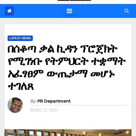
LATEST NEWS
በሰቆጣ ቃል ኪዳን ፕሮጀክት
የሚገነቡ የትምህርት ተቋማት
አፈፃፀም ውጤታማ መሆኑ
ተገለጸ
By
PR Department
DEC 17, 2020