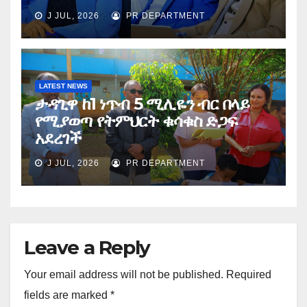
J JUL, 2026
PR DEPARTMENT
LATEST NEWS
ታዳጊዋ ከ1 ነጥብ 5 ሚሊዬን ብር በላይ
የሚያወጣ የትምህርት ቁሳቁስ ድጋፍ
አደረገች
J JUL, 2026
PR DEPARTMENT
Leave a Reply
Your email address will not be published.
Required
fields are marked
*