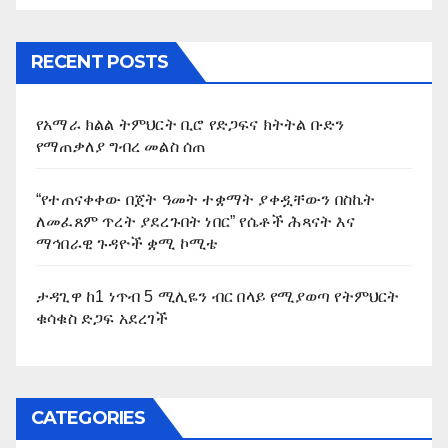
RECENT POSTS
የአማራ ክልል ትምህርት ቢሮ የድጋፍና ክትትል ቡድን
የማጠቃለያ ግብረ መልስ ሰጠ
“የተጠናቀቀው በጀት ዓመት ተቋማት ያቀዷቸውን በስኬት
ለመፈጸም ጥረት ያደረጉበት ነበር” የሴቶች ሕጻናት እና
ማኅበራዊ ጉዳዮች ቋሚ ኮሚቴ
ታዳጊዋ ከ1 ነጥብ 5 ሚሊዬን ብር በላይ የሚያወጣ የትምህርት
ቁሳቁስ ድጋፍ አደረገች
CATEGORIES