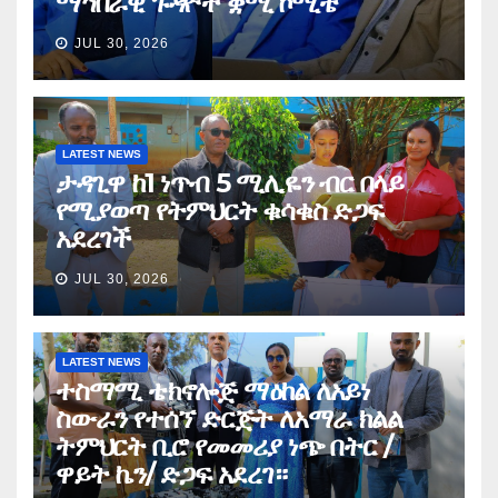
ማኅበራዊ ጉዳዮች ቋሚ ኮሚቴ
JUL 30, 2026
LATEST NEWS
ታዳጊዋ ከ1 ነጥብ 5 ሚሊዬን ብር በላይ
የሚያወጣ የትምህርት ቁሳቁስ ድጋፍ
አደረገች
JUL 30, 2026
LATEST NEWS
ተስማሚ ቴክኖሎጅ ማዕከል ለአይነ
ስውራን የተሰኘ ድርጅት ለአማራ ክልል
ትምህርት ቢሮ የመመሪያ ነጭ በትር /
ዋይት ኬን/ ድጋፍ አደረገ።