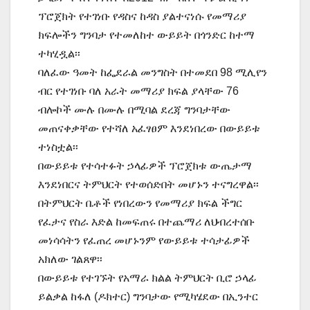
ፕሮጀክት የተገነቡ የዳስና ከዳስ ያልተናነሱ የመማሪያ
ክፍሎችን ግንባታ የተመለከተ ውይይት በጎንድር ከተማ
ተካሂዷል፡፡
ባለፈው ዓመት ከፌደራል መንግስት በተመደበ 98 ሚሊየን
ብር የተገነቡ ባለ አራት መማሪያ ክፍል ያላቸው 76
ብሎኮች ሙሉ በሙሉ በሚባል ደረጃ ግንባታቸው
መጠናቀቃቸው የተሻለ አፈፃፀም እንደነበረው በውይይቱ
ተነስቷል፡፡
በውይይቱ የተሳተፉት ኃላፊዎች ፕሮጀክቱ ውጤታማ
እንደነበርና ትምህርት የተወሰድበት መሆኑን ተናግረዋል፡፡
በትምህርት ቤቶች የነበረውን የመማሪያ ክፍል ችግር
የፈታና የስራ እድል ከመፍጠሩ በተጨማሪ ለህብረተሰቡ
መነሳሳትን የፈጠረ መሆኑንም የውይይቱ ተሳታፊዎች
አክለው ገልጸዋ፡፡
በውይይቱ የተገኙት የአማራ ክልል ትምህርት ቢሮ ኃላፊ
ይልቃል ከፋለ (ዶክተር) ግንባታው የሚካሄደው በኢንተር