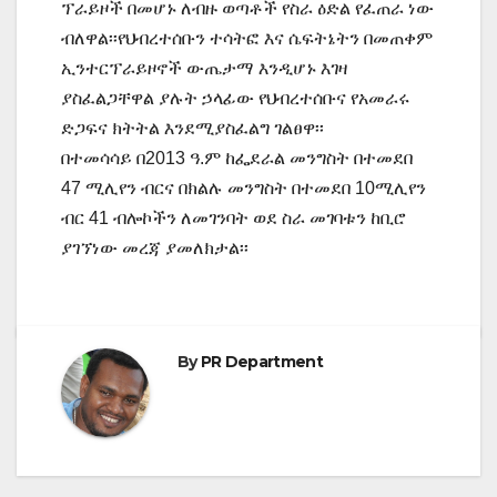
ፕራይዞች በመሆኑ ለብዙ ወጣቶች የስራ ዕድል የፈጠራ ነው
ብለዋል፡፡የህብረተሰቡን ተሳትፎ እና ሴፍትኔትን በመጠቀም
ኢንተርፕራይዞኖች ውጤታማ እንዲሆኑ እገዛ
ያስፈልጋቸዋል ያሉት ኃላፊው የህብረተሰቡና የአመራሩ
ድጋፍና ክትትል እንደሚያስፈልግ ገልፀዋ፡፡
በተመሳሳይ በ2013 ዓ.ም ከፌደራል መንግስት በተመደበ
47 ሚሊየን ብርና በክልሉ መንግስት በተመደበ 10ሚሊየን
ብር 41 ብሎኮችን ለመገንባት ወደ ስራ መገባቱን ከቢሮ
ያገኘነው መረጃ ያመለክታል፡፡
By
PR Department