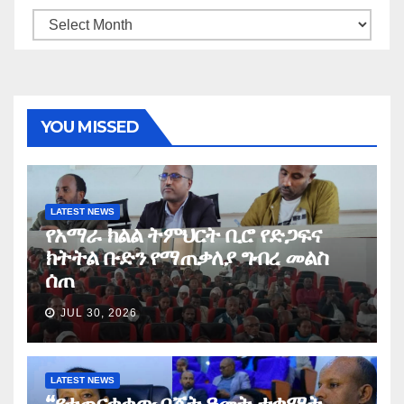
Archives
YOU MISSED
LATEST NEWS
የአማራ ክልል ትምህርት ቢሮ የድጋፍና
ክትትል ቡድን የማጠቃለያ ግብረ መልስ
ሰጠ
JUL 30, 2026
LATEST NEWS
“የተጠናቀቀው በጀት ዓመት ተቋማት