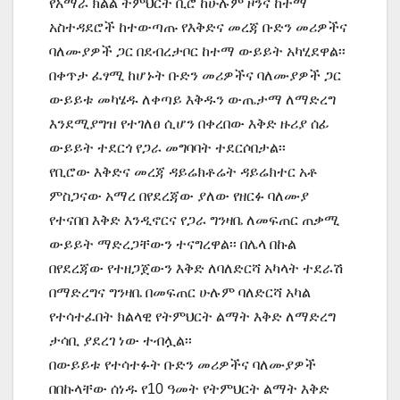
የአማራ ክልል ትምህርት ቢሮ ከሁሉም ዞንና ከተማ
አስተዳደሮች ከተውጣጡ የእቅድና መረጃ ቡድን መሪዎችና
ባለሙያዎች ጋር በደብረታቦር ከተማ ውይይት አካሂደዋል፡፡
በቀጥታ ፈፃሚ ከሆኑት ቡድን መሪዎችና ባለሙያዎች ጋር
ውይይቱ መካሄዱ ለቀጣይ እቅዱን ውጤታማ ለማድረግ
እንደሚያግዝ የተገለፀ ሲሆን በቀረበው እቅድ ዙሪያ ሰፊ
ውይይት ተደርጎ የጋራ መግባባት ተደርሶበታል፡፡
የቢሮው እቅድና መረጃ ዳይሬክቶሬት ዳይሬክተር አቶ
ምስጋናው አማረ በየደረጃው ያለው የዘርፉ ባለሙያ
የተናበበ እቅድ እንዲኖርና የጋራ ግንዛቤ ለመፍጠር ጠቃሚ
ውይይት ማድረጋቸውን ተናግረዋል፡፡ በሌላ በኩል
በየደረጃው የተዘጋጀውን እቅድ ለባለድርሻ አካላት ተደራሽ
በማድረግና ግንዛቤ በመፍጠር ሁሉም ባለድርሻ አካል
የተሳተፈበት ክልላዊ የትምህርት ልማት እቅድ ለማድረግ
ታሳቢ ያደረገ ነው ተብሏል፡፡
በውይይቱ የተሳተፉት ቡድን መሪዎችና ባለሙያዎች
በበኩላቸው ሰነዱ የ10 ዓመት የትምህርት ልማት እቅድ