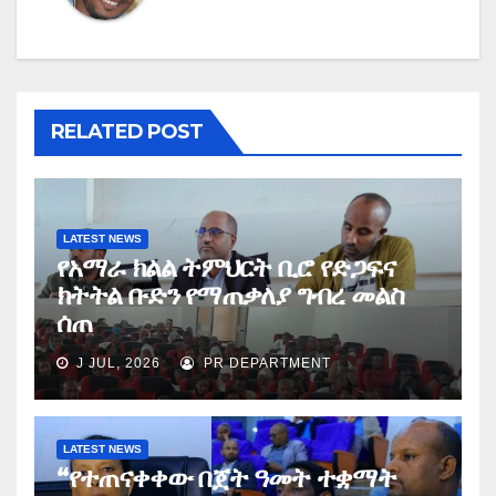
RELATED POST
LATEST NEWS
የአማራ ክልል ትምህርት ቢሮ የድጋፍና
ክትትል ቡድን የማጠቃለያ ግብረ መልስ
ሰጠ
J JUL, 2026
PR DEPARTMENT
LATEST NEWS
“የተጠናቀቀው በጀት ዓመት ተቋማት