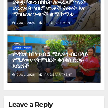
ያቀዷቸውን በስኬት ለመፈጸም ጥረት
ያደረጉበት ነበር” የሴቶች ሕጻናት እና
ማኅበራዊ ጉዳዮች ቋሚ ኮሚቴ
J JUL, 2026
PR DEPARTMENT
LATEST NEWS
ታዳጊዋ ከ1 ነጥብ 5 ሚሊዬን ብር በላይ
የሚያወጣ የትምህርት ቁሳቁስ ድጋፍ
አደረገች
J JUL, 2026
PR DEPARTMENT
Leave a Reply