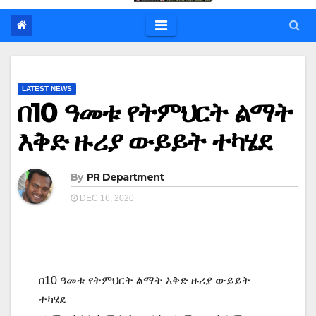
LATEST NEWS
በ10 ዓመቱ የትምህርት ልማት
እቅድ ዙሪያ ውይይት ተካሄደ
By
PR Department
DEC 16, 2020
በ10 ዓመቱ የትምህርት ልማት እቅድ ዙሪያ ውይይት
ተካሄደ