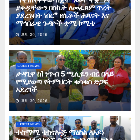
ያቀዷቸውን በስኬት ለመፈጸም ጥረት
ያደረጉበት ነበር” የሴቶች ሕጻናት እና
ማኅበራዊ ጉዳዮች ቋሚ ኮሚቴ
JUL 30, 2026
LATEST NEWS
ታዳጊዋ ከ1 ነጥብ 5 ሚሊዬን ብር በላይ
የሚያወጣ የትምህርት ቁሳቁስ ድጋፍ
አደረገች
JUL 30, 2026
LATEST NEWS
ተስማሚ ቴክኖሎጅ ማዕከል ለአይነ