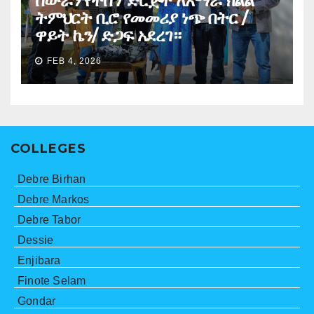
ስውራን የተሰኘ ድርጅት ለአማራ ክልል
ትምህርት ቢሮ የመመሪያ ነጭ በትር /
ዋይት ኬን/ ድጋፍ አደረገ።
FEB 4, 2026
COLLEGES
Debre Birhan
Debre Markos
Debre Tabor
Dessie
Enjibara
Finote Selam
Gondar