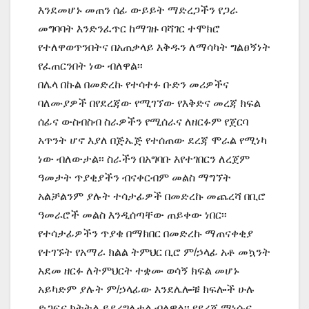
እንደመሆኑ መጠን ሰፊ ውይይት ማድረጋችን የጋራ
መግባባት እንድንፈጥር ከማገዙ ባሻገር ተሞክሮ
የተለዋወጥንበትና በአጠቃላይ እቅዱን ለማሳካት ግልፀኝነት
የፈጠርንበት ነው ብለዋል፡፡
በሌላ በኩል በመድረኩ የተሳተፉ ቡድን መሪዎችና
ባለሙያዎች በየደረጃው የሚገኘው የእቅድና መረጃ ክፍል
ሰፊና ውስብስብ ስራዎችን የሚሰራና ለዘርፉም የጀርባ
አጥንት ሆኖ እያለ በጅኤጅ የተሰጠው ደረጃ ሞራል የሚነካ
ነው ብለውታል፡፡ ስራችን በአግባቡ እየተገበርን ለረጀም
ዓመታት ጥያቂያችን ብናቀርብም መልስ ማግኘት
አልቻልንም ያሉት ተሳታፊዎች በመድረኩ መጨረሻ በቢሮ
ዓመራሮች መልስ እንዲሰጣቸው ጠይቀው ነበር፡፡
የተሳታፊዎችን ጥያቄ በማክበር በመድረኩ ማጠናቀቂያ
የተገኙት የአማራ ክልል ትምህር ቢሮ ም/ኃላፊ አቶ መኳንት
አደመ ዘርፉ ለትምህርት ተቋሙ ወሳኝ ክፍል መሆኑ
አይካድም ያሉት ም/ኃላፊው እንደሌሎቹ ክፍሎች ሁሉ
ድጋፍና ክትትል ይደረግለታል ብለዋል፡፡ የደረጃ ማነሱና