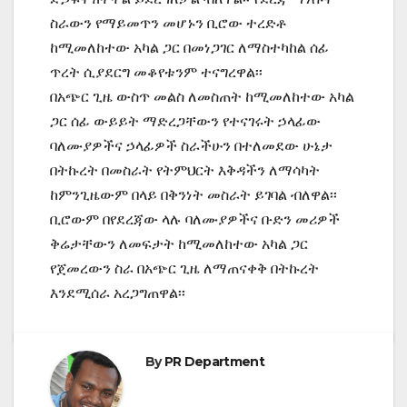
ስራውን የማይመጥን መሆኑን ቢሮው ተረድቶ
ከሚመለከተው አካል ጋር በመነጋገር ለማስተካከል ሰፊ
ጥረት ሲያደርግ መቆየቱንም ተናግረዋል፡፡
በአጭር ጊዜ ውስጥ መልስ ለመስጠት ከሚመለከተው አካል
ጋር ሰፊ ውይይት ማድረጋቸውን የተናገሩት ኃላፊው
ባለሙያዎችና ኃላፊዎች ስራችሁን በተለመደው ሁኔታ
በትኩረት በመስራት የትምህርት እቅዳችን ለማሳካት
ከምንጊዜውም በላይ በቅንነት መስራት ይገባል ብለዋል፡፡
ቢሮውም በየደረጃው ላሉ ባለሙያዎችና ቡድን መሪዎች
ቅሬታቸውን ለመፍታት ከሚመለከተው አካል ጋር
የጀመረውን ስራ በአጭር ጊዜ ለማጠናቀቅ በትኩረት
እንደሚሰራ አረጋግጠዋል፡፡
By
PR Department