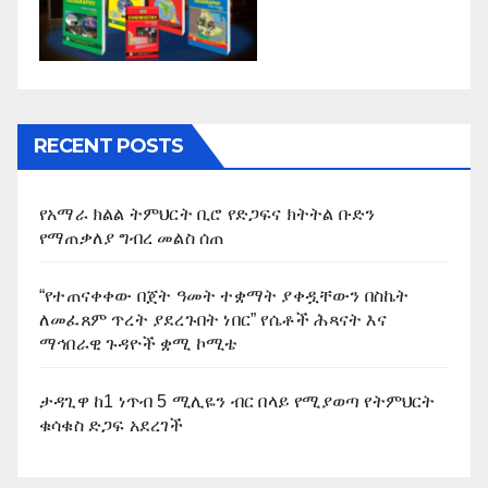
RECENT POSTS
የአማራ ክልል ትምህርት ቢሮ የድጋፍና ክትትል ቡድን
የማጠቃለያ ግብረ መልስ ሰጠ
“የተጠናቀቀው በጀት ዓመት ተቋማት ያቀዷቸውን በስኬት
ለመፈጸም ጥረት ያደረጉበት ነበር” የሴቶች ሕጻናት እና
ማኅበራዊ ጉዳዮች ቋሚ ኮሚቴ
ታዳጊዋ ከ1 ነጥብ 5 ሚሊዬን ብር በላይ የሚያወጣ የትምህርት
ቁሳቁስ ድጋፍ አደረገች