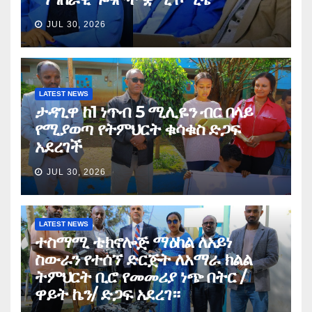
JUL 30, 2026
LATEST NEWS
ታዳጊዋ ከ1 ነጥብ 5 ሚሊዬን ብር በላይ
የሚያወጣ የትምህርት ቁሳቁስ ድጋፍ
አደረገች
JUL 30, 2026
LATEST NEWS
ተስማሚ ቴክኖሎጅ ማዕከል ለአይነ
ስውራን የተሰኘ ድርጅት ለአማራ ክልል
ትምህርት ቢሮ የመመሪያ ነጭ በትር /
ዋይት ኬን/ ድጋፍ አደረገ።