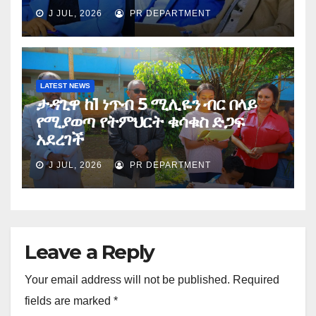
J JUL, 2026
PR DEPARTMENT
LATEST NEWS
ታዳጊዋ ከ1 ነጥብ 5 ሚሊዬን ብር በላይ
የሚያወጣ የትምህርት ቁሳቁስ ድጋፍ
አደረገች
J JUL, 2026
PR DEPARTMENT
Leave a Reply
Your email address will not be published.
Required
fields are marked
*