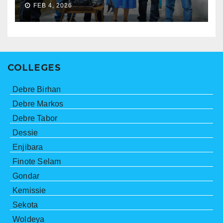
FEB 4, 2026
COLLEGES
Debre Birhan
Debre Markos
Debre Tabor
Dessie
Enjibara
Finote Selam
Gondar
Kemissie
Sekota
Woldeya