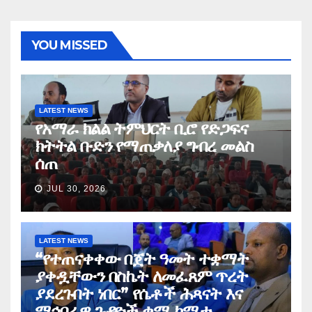
YOU MISSED
LATEST NEWS
የአማራ ክልል ትምህርት ቢሮ የድጋፍና
ክትትል ቡድን የማጠቃለያ ግብረ መልስ
ሰጠ
JUL 30, 2026
LATEST NEWS
“የተጠናቀቀው በጀት ዓመት ተቋማት
ያቀዷቸውን በስኬት ለመፈጸም ጥረት
ያደረጉበት ነበር” የሴቶች ሕጻናት እና
ማኅበራዊ ጉዳዮች ቋሚ ኮሚቴ