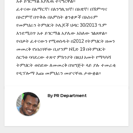
አቶ ይገርማል አያሌዉ ተናግረዋል፡፡
ፈተናው በአማርኛ፣ በእንግሊዝኛ፣ በአዊኛ፣ በኽምጣና
በኦሮምኛ በጥቅሉ በአምስት ቋንቋዎች በአስሩም
የመምህራን ትምህርት ኮሌጆች ህዳር 30/2013 ዓ.ም
እንደሚሰጥ አቶ ይገርማል አያሌው አክለው ገልጸዋል፡፡
የብቃት ፈተናውን የሚወስዱት በ2012 የትምህርት ዘመን
መመረቅ የነበረባቸው ቢሆንም ኮቪድ 19 በትምህርት
ስርዓቱ ባሳደረው ተጽኖ ምክንያት በዚህ አመት የማካካሻ
ትምህርት ወስደው ለመመረቅ በዝግጅት ላይ ያሉ ተመራቂ
የዲፕሎማ እጩ መምህራን መሆናቸዉ ታውቋል፡፡
By
PR Department