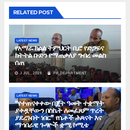
RELATED POST
LATEST NEWS
የአማራ ክልል ትምህርት ቢሮ የድጋፍና
ክትትል ቡድን የማጠቃለያ ግብረ መልስ
ሰጠ
J JUL, 2026
PR DEPARTMENT
LATEST NEWS
“የተጠናቀቀው በጀት ዓመት ተቋማት
ያቀዷቸውን በስኬት ለመፈጸም ጥረት
ያደረጉበት ነበር” የሴቶች ሕጻናት እና
ማኅበራዊ ጉዳዮች ቋሚ ኮሚቴ