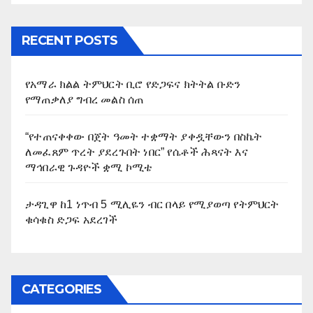
RECENT POSTS
የአማራ ክልል ትምህርት ቢሮ የድጋፍና ክትትል ቡድን
የማጠቃለያ ግብረ መልስ ሰጠ
“የተጠናቀቀው በጀት ዓመት ተቋማት ያቀዷቸውን በስኬት
ለመፈጸም ጥረት ያደረጉበት ነበር” የሴቶች ሕጻናት እና
ማኅበራዊ ጉዳዮች ቋሚ ኮሚቴ
ታዳጊዋ ከ1 ነጥብ 5 ሚሊዬን ብር በላይ የሚያወጣ የትምህርት
ቁሳቁስ ድጋፍ አደረገች
CATEGORIES