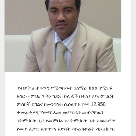
የብቃት ፈተናውን የሚወስዱት በአማራ ክልል በሚገኙ
አስር መምህራን ትምህርት ኮሌጆች በተለያዩ የትምህርት
ምስኮች በግልና በመንግስት ሲሰለጥኑ የቆዩ 12,950
ተመራቂ የዲፕሎማ እጩ መምህራን መሆናቸዉን
በትምህርት ቢሮ የመምህራንና ትምህርት ቤት አመራሮች
የሙያ ፈቃድ አሰጣጥና እድሳት ዳይሬክቶሬት ዳይሬክተር