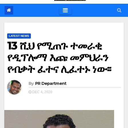
LATEST NEWS
13 ሺህ የሚጠጉ ተመራቂ
የዲፕሎማ እጩ መምህራን
የብቃት ፈተና ሊፈተኑ ነው፡፡
By
PR Department
DEC 4, 2020