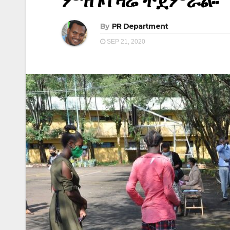
ምዝገባ ዛሬ ተጀምሯል፡፡
By
PR Department
SEP 21, 2020