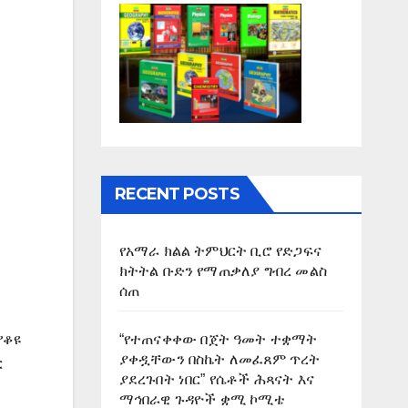
RECENT POSTS
የአማራ ክልል ትምህርት ቢሮ የድጋፍና
ክትትል ቡድን የማጠቃለያ ግብረ መልስ
ሰጠ
“የተጠናቀቀው በጀት ዓመት ተቋማት
የቆዩ
ያቀዷቸውን በስኬት ለመፈጸም ጥረት
ር
ያደረጉበት ነበር” የሴቶች ሕጻናት እና
ማኅበራዊ ጉዳዮች ቋሚ ኮሚቴ