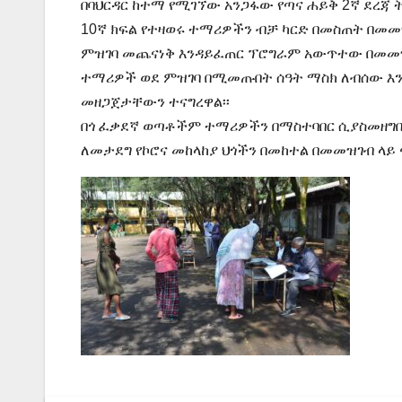
በባህርዳር ከተማ የሚገኘው አንጋፋው የጣና ሐይቅ 2ኛ ደረጃ 
10ኛ ክፍል የተዛወሩ ተማሪዎችን ብቻ ካርድ በመስጠት በመመዝ
ምዝገባ መጨናነቅ
እንዳይፈጠር ፕሮግራም አውጥተው በመመዝ
ተማሪዎች ወደ ምዝገባ በሚመጡበት ሰዓት ማስክ ለብሰው እን
መዘጋጀታቸውን ተናግረዋል፡፡
በጎ ፈቃደኛ ወጣቶችም ተማሪዎችን በማስተባበር ሲያስመዘግ
ለመታደግ የኮሮና መከላከያ ህጎችን በመከተል በመመዝገብ ላይ 