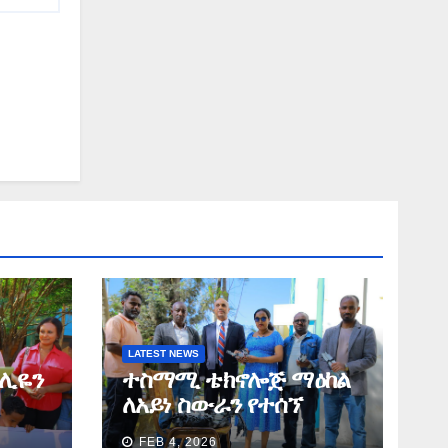
LATEST NEWS
ሚሊዬን
ተስማሚ ቴክኖሎጅ ማዕከል
ለአይነ ስውራን የተሰኘ
ጋፍ
ድርጅት ለአማራ ክልል
FEB 4, 2026