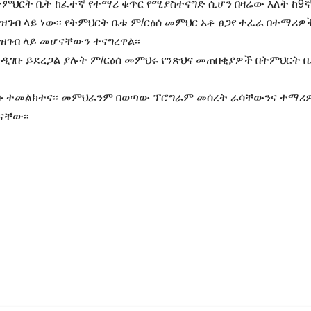
ትምህርት ቤት ከፈተኛ የተማሪ ቁጥር የሚያስተናግድ ሲሆን በዛሬው እለት ከ9ኛ
ገብ ላይ ነው፡፡ የትምህርት ቤቱ ም/ርዕሰ መምህር አቶ ፀጋየ ተፈራ በተማሪዎ
ገብ ላይ መሆናቸውን ተናግረዋል፡፡
ዲገቡ ይደረጋል ያሉት ም/ርዕሰ መምህሩ የንጽህና መጠበቂያዎች በትምህርት 
ቡ ተመልክተና፡፡ መምህራንም በወጣው ፕሮግራም መሰረት ራሳቸውንና ተማሪ
ናቸው፡፡