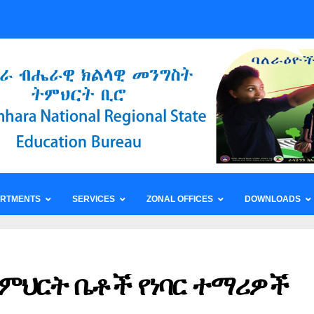
ARTMENTS
SERVICES
ZONAL OFFICES
DOWNLOADS
ምህርት ቤቶች የነባር ተማሪዎች