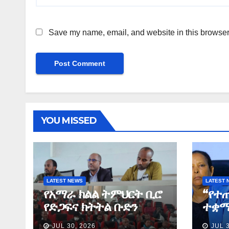
Save my name, email, and website in this browser 
YOU MISSED
LATEST NEWS
LATEST 
የአማራ ክልል ትምህርት ቢሮ
“የተ
የድጋፍና ክትትል ቡድን
ተቋማ
የማጠቃለያ ግብረ መልስ ሰጠ
ለመፈ
JUL 30, 2026
JUL 