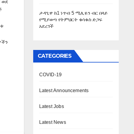
 ወደ
ች
ታዳጊዋ ከ1 ነጥብ 5 ሚሊዬን ብር በላይ
የሚያወጣ የትምህርት ቁሳቁስ ድጋፍ
ቤቱ
አደረገች
ዎችን
CATEGORIES
COVID-19
Latest Announcements
Latest Jobs
Latest News