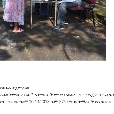
ገባ ዛሬ ተጀምሯል፡፡
ምሯል፡፡ ትምህርት ቤቶች ለተማሪዎች ምዝገባ አስፈላጊውን ዝግጅት ሲያደርጉ 
ን ከዛሬ መስከረም 10-14/2013 ዓ.ም ጀምሮ የነባር ተማሪዎች የነፃ ዝውው