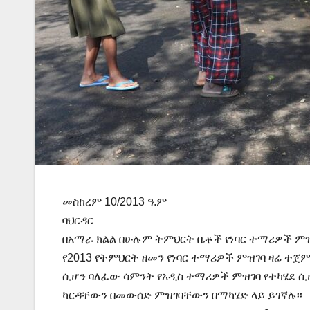
መስከረም 10/2013 ዓ.ም
ባህርዳር
በአማራ ክልል በሁሉም ትምህርት ቤቶች የነባር ተማሪዎች ምዝ
የ2013 የትምህርት ዘመን የነባር ተማሪዎች ምዝገባ ዛሬ ተጀ
ሲሆን ባለፈው ሳምንት የአዲስ ተማሪዎች ምዝገባ የተካሄደ ሲሆ
ካርዳቸውን በመውሰድ ምዝገባቸውን በማካሄድ ላይ ይገኛሉ፡፡