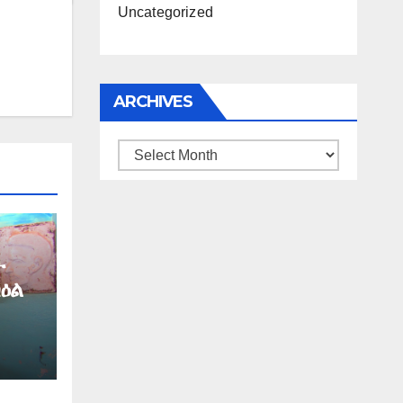
Uncategorized
ARCHIVES
Archives
ት
ዕል