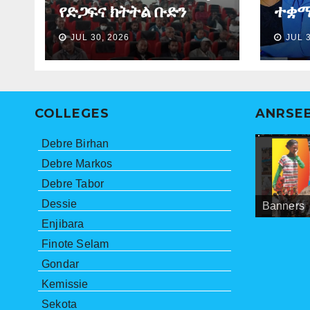
የድጋፍና ክትትል ቡድን
ተቋማ
የማጠቃለያ ግብረ መልስ ሰጠ
ለመፈ
JUL 30, 2026
JUL 
ነበር”
ማኅበ
ኮሚ
COLLEGES
ANRSE
Debre Birhan
Debre Markos
Debre Tabor
Dessie
Banners
Meetings
ANRSEB P
Enjibara
Finote Selam
Gondar
Kemissie
Sekota