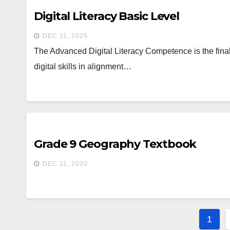
Digital Literacy Basic Level
DEC 11, 2025
The Advanced Digital Literacy Competence is the final
digital skills in alignment…
Grade 9 Geography Textbook
DEC 11, 2020
Post
1