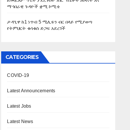
ለመፈጸም ጥረት ያደረጉበት ነበር” የሴቶች ሕጻናት እና
ማኅበራዊ ጉዳዮች ቋሚ ኮሚቴ
ታዳጊዋ ከ1 ነጥብ 5 ሚሊዬን ብር በላይ የሚያወጣ
የትምህርት ቁሳቁስ ድጋፍ አደረገች
CATEGORIES
COVID-19
Latest Announcements
Latest Jobs
Latest News