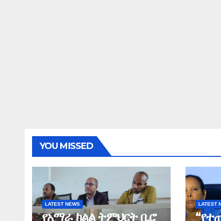
YOU MISSED
LATEST NEWS
LATEST 
የአማራ ክልል ትምህርት ቢሮ
“የተ