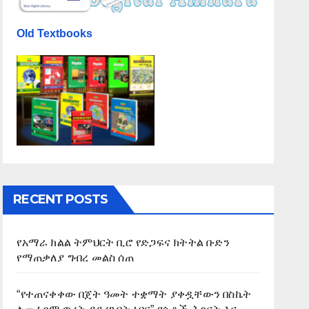
Old Textbooks
RECENT POSTS
የአማራ ክልል ትምህርት ቢሮ የድጋፍና ክትትል ቡድን
የማጠቃለያ ግብረ መልስ ሰጠ
“የተጠናቀቀው በጀት ዓመት ተቋማት ያቀዷቸውን በስኬት