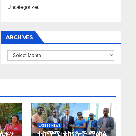
Uncategorized
ARCHIVES
Archives
LATEST NEWS
ሚሊዬን
ተስማሚ ቴክኖሎጅ ማዕከል