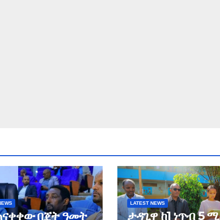
NEWS
LATEST NEWS
ጠናቀቀው በጀት ዓመት
ታዳጊዋ ከ1 ነጥብ 5 