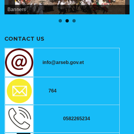
Banners
Meetings
ANRSEB Photo Gallery
CONTACT US
info@arseb.gov.et
764
0582265234