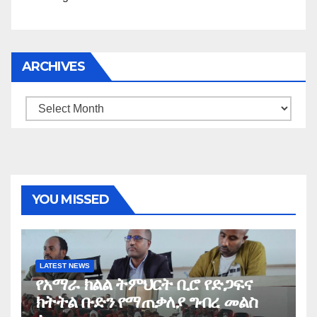
ARCHIVES
Archives
YOU MISSED
LATEST NEWS
የአማራ ክልል ትምህርት ቢሮ የድጋፍና
ክትትል ቡድን የማጠቃለያ ግብረ መልስ