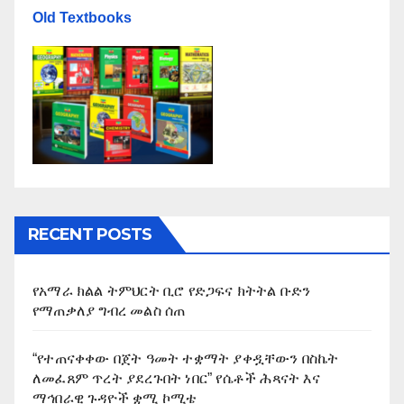
Old Textbooks
RECENT POSTS
የአማራ ክልል ትምህርት ቢሮ የድጋፍና ክትትል ቡድን
የማጠቃለያ ግብረ መልስ ሰጠ
“የተጠናቀቀው በጀት ዓመት ተቋማት ያቀዷቸውን በስኬት
ለመፈጸም ጥረት ያደረጉበት ነበር” የሴቶች ሕጻናት እና
ማኅበራዊ ጉዳዮች ቋሚ ኮሚቴ