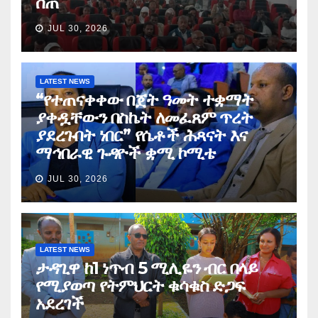
ሰጠ
JUL 30, 2026
LATEST NEWS
“የተጠናቀቀው በጀት ዓመት ተቋማት
ያቀዷቸውን በስኬት ለመፈጸም ጥረት
ያደረጉበት ነበር” የሴቶች ሕጻናት እና
ማኅበራዊ ጉዳዮች ቋሚ ኮሚቴ
JUL 30, 2026
LATEST NEWS
ታዳጊዋ ከ1 ነጥብ 5 ሚሊዬን ብር በላይ
የሚያወጣ የትምህርት ቁሳቁስ ድጋፍ
አደረገች