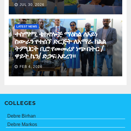
JUL 30, 2026
LATEST NEWS
ተስማሚ ቴክኖሎጅ ማዕከል ለአይነ
ስውራን የተሰኘ ድርጅት ለአማራ ክልል
ትምህርት ቢሮ የመመሪያ ነጭ በትር /
ዋይት ኬን/ ድጋፍ አደረገ።
FEB 4, 2026
COLLEGES
Debre Birhan
Debre Markos