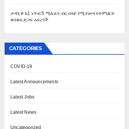
ታዳጊዋ ከ1 ነጥብ 5 ሚሊዬን ብር በላይ የሚያወጣ የትምህርት
ቁሳቁስ ድጋፍ አደረገች
CATEGORIES
COVID-19
Latest Announcements
Latest Jobs
Latest News
Uncategorized