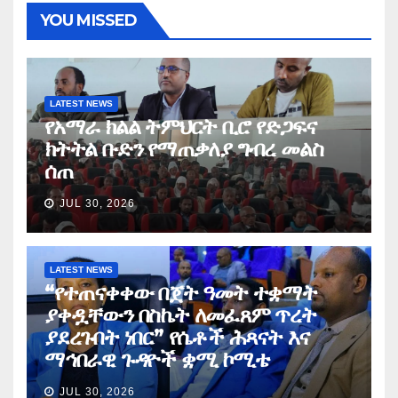
YOU MISSED
LATEST NEWS
የአማራ ክልል ትምህርት ቢሮ የድጋፍና
ክትትል ቡድን የማጠቃለያ ግብረ መልስ
ሰጠ
JUL 30, 2026
LATEST NEWS
“የተጠናቀቀው በጀት ዓመት ተቋማት
ያቀዷቸውን በስኬት ለመፈጸም ጥረት
ያደረጉበት ነበር” የሴቶች ሕጻናት እና
ማኅበራዊ ጉዳዮች ቋሚ ኮሚቴ
JUL 30, 2026