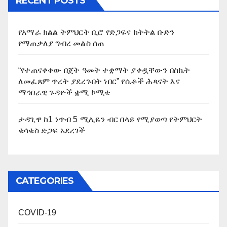
RECENT POSTS
የአማራ ክልል ትምህርት ቢሮ የድጋፍና ክትትል ቡድን
የማጠቃለያ ግብረ መልስ ሰጠ
“የተጠናቀቀው በጀት ዓመት ተቋማት ያቀዷቸውን በስኬት
ለመፈጸም ጥረት ያደረጉበት ነበር” የሴቶች ሕጻናት እና
ማኅበራዊ ጉዳዮች ቋሚ ኮሚቴ
ታዳጊዋ ከ1 ነጥብ 5 ሚሊዬን ብር በላይ የሚያወጣ የትምህርት
ቁሳቁስ ድጋፍ አደረገች
CATEGORIES
COVID-19