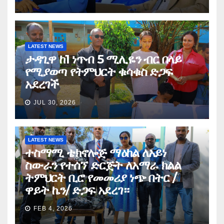
LATEST NEWS
ታዳጊዋ ከ1 ነጥብ 5 ሚሊዬን ብር በላይ
የሚያወጣ የትምህርት ቁሳቁስ ድጋፍ
አደረገች
JUL 30, 2026
LATEST NEWS
ተስማሚ ቴክኖሎጅ ማዕከል ለአይነ
ስውራን የተሰኘ ድርጅት ለአማራ ክልል
ትምህርት ቢሮ የመመሪያ ነጭ በትር /
ዋይት ኬን/ ድጋፍ አደረገ።
FEB 4, 2026