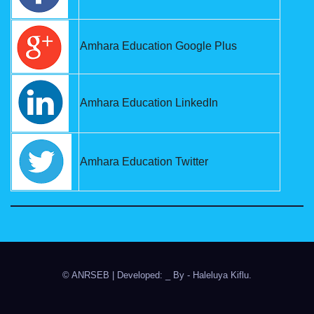
Amhara Education Google Plus
Amhara Education LinkedIn
Amhara Education Twitter
© ANRSEB
|
Developed: _ By
- Haleluya Kiflu
.